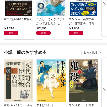
君主で読み解く世界史
わたし、そんなにとん
マンション高騰の真
新版
がってましたかね。
実 都市部の「非居住
育ち
獅子座、Ａ型、丙午は
化」が街を壊す
人生
1,210
2,090
1,056
1,
めぐる
新着
新着
新着
小説一般のおすすめ本
もっと見る
変化（へんげ） 決定
手下は犬だけ
鬼役（壱） 新装版
南町