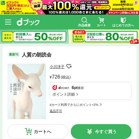
作品検索
カート
はじめての方へ
人質の朗読会
最新刊
小川洋子
726
(税込)
6
pt
獲得
ポイント詳細
dカード利用でさらにポイント+2%
返品不可
カートへ
今すぐ買う