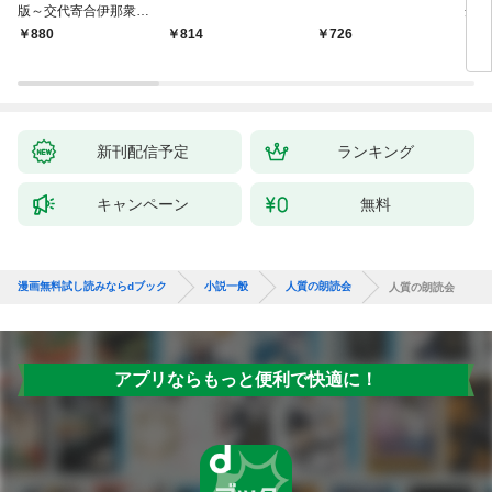
版～交代寄合伊那衆異
舟の
聞（1）～
880
814
726
9
新刊配信予定
ランキング
キャンペーン
無料
漫画無料試し読みならdブック
小説一般
人質の朗読会
人質の朗読会
アプリならもっと便利で快適に！