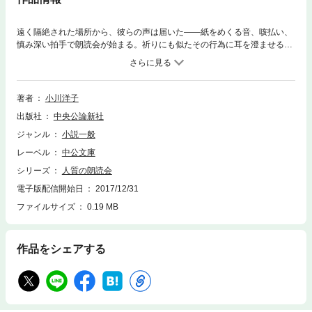
遠く隔絶された場所から、彼らの声は届いた――紙をめくる音、咳払い、
慎み深い拍手で朗読会が始まる。祈りにも似たその行為に耳を澄ませるの
は、人質たちと見張り役の犯人、そして……。人生のささやかな一場面が
鮮やかに甦る。それは絶望ではなく、今日を生きるための物語。今はもう
いない人たちの声、誰の中にもある「物語」をそっとすくい上げて、しみ
じみと深く胸を打つ、小川洋子ならではの小説世界。
著者
小川洋子
出版社
中央公論新社
ジャンル
小説一般
レーベル
中公文庫
シリーズ
人質の朗読会
電子版配信開始日
2017/12/31
ファイルサイズ
0.19 MB
作品をシェアする