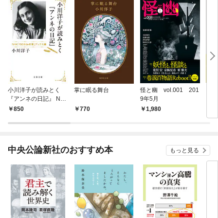
小川洋子が読みとく
掌に眠る舞台
怪と幽 vol.001 201
こと
『アンネの日記』 NH
9年5月
K「100分de名著」ブ
850
770
1,980
7
ックス編
中央公論新社のおすすめ本
もっと見る