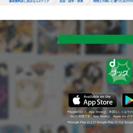
漫画無料試し読みならdブック
言語・語学・辞典
時間との戦いに勝つためのTOE
Appleのロゴ、App Storeは、米国もしくはそ
Inc.の商標です。App Storeは、Apple In
Google Play および Google Play ロゴは Go