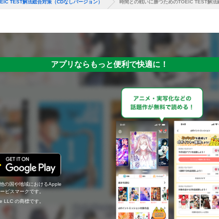
IC TEST解法総合対策（CDなしバージョン）
時間との戦いに勝つためのTOEIC TEST解
アプリならもっと便利で快適に！
の他の国や地域におけるApple
c.のサービスマークです。
ogle LLC の商標です。