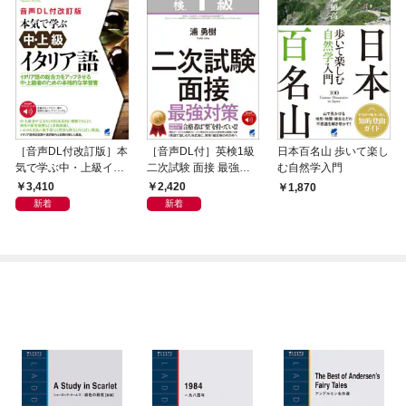
［音声DL付改訂版］本
［音声DL付］英検1級
日本百名山 歩いて楽し
気で学ぶ中・上級イタ
二次試験 面接 最強対
む自然学入門
リア語
策
3,410
2,420
1,870
新着
新着