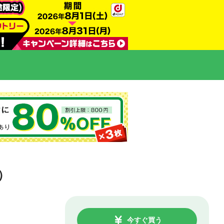
）
今すぐ買う