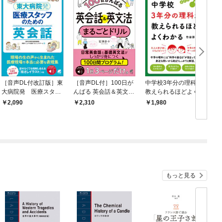
［音声DL付改訂版］東
［音声DL付］100日が
中学校3年分の理科が
大病院発 医療スタッ
んばる 英会話＆英文法
教えられるほどよくわ
フのための英会話
まるごとドリル
かる
2,090
2,310
1,980
もっと見る