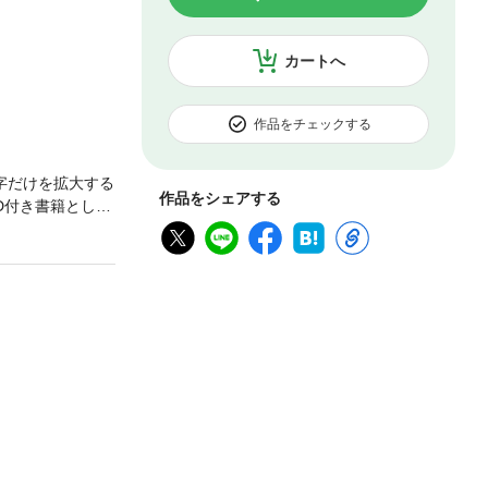
カートへ
作品をチェックする
字だけを拡大する
作品をシェアする
D付き書籍として
でご注意くださ
の解法と時間内に
、解法の技術を
冊でスコアが確実