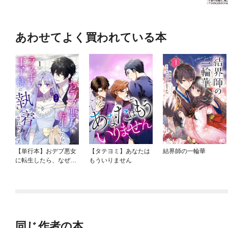
あわせてよく買われている本
【単行本】おデブ悪女
【タテヨミ】あなたは
結界師の一輪華
に転生したら、なぜか
もういりません
ラスボス王子様に執着
されています
同じ作者の本