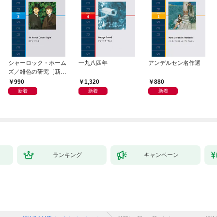
シャーロック・ホーム
一九八四年
アンデルセン名作選
ズ／緋色の研究［新
版］
990
1,320
880
新着
新着
新着
ランキング
キャンペーン