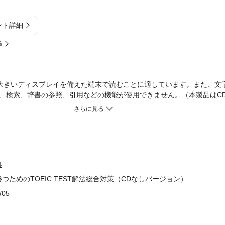
ント詳細
%
大きいディスプレイを備えた端末で読むことに適しています。また、文
、検索、辞書の参照、引用などの機能が使用できません。（本製品はC
を電子化したものです。CDおよび音声データは付属しておりませんの
大半の感想は「とにかく時間がなかった！」というもの。本書は全パート
身につくようになっています。得点を上げるための対策と時間の使い方
レンジ。TOEIC500から830を目指す人に有効な対策が満載。これ1
典
つためのTOEIC TEST解法総合対策（CDなしバージョン）
/05