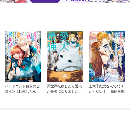
バッドエンド目前のヒ
異世界転移したら愛犬
王太子妃になんてなり
ロインに転生した私、
が最強になりました ～
たくない！！ 婚約者編
今世では恋愛するつも
シルバーフェンリルと
りがチートな兄が離し
俺が異世界暮らしを始
てくれません！？@C
めたら～ THE COMIC
OMIC