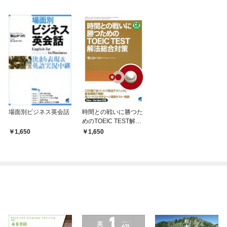
場面別ビジネス英会話
時間との戦いに勝つた
めのTOEIC TEST解法
総合対策（CDなしバ
1,650
1,650
ージョン）