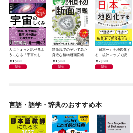
人にちょっと話せるよ
顕微鏡でのぞいてみた
「日本一」を地図化す
うになる「宇宙のしく
身近な植物断面図鑑
る 統計マップで読み
み」
解く日本地理
1,980
1,980
2,090
新着
新着
新着
言語・語学・辞典のおすすめ本