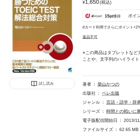
1,650
(税込)
ポイ
15
pt
獲得
dカード利用でさらにポイント+2
返品不可
※この商品はタブレットなど
ことや、文字列のハイライト
発売したものの書籍部分のみ
い。） TOEIC受験者の
確実に得点できる基本戦略が
試し読み
著者
柴山かつの
身に付けたら模擬テストにチャ
にアップする。
出版社
ベレ出版
ジャンル
言語・語学・辞
シリーズ
時間との戦いに勝
電子版配信開始日
2013/11
ファイルサイズ
62.65 MB