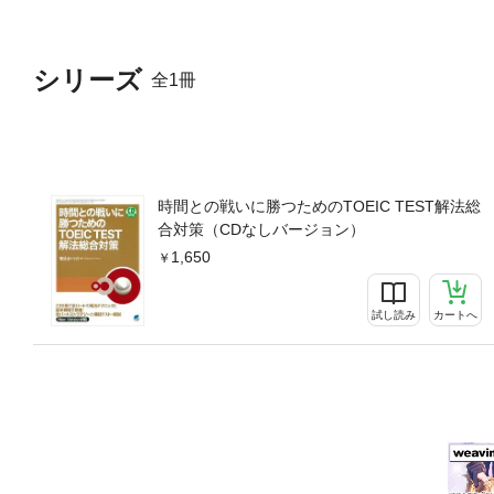
シリーズ
全1冊
時間との戦いに勝つためのTOEIC TEST解法総
合対策（CDなしバージョン）
1,650
試し読み
カートへ