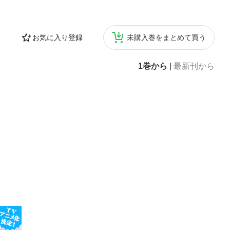
お気に入り登録
未購入巻をまとめて買う
1巻から
|
最新刊から