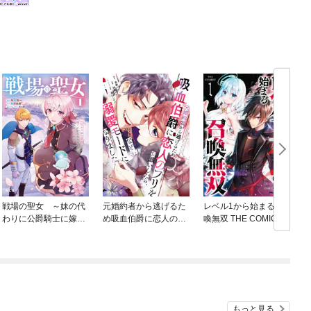
戦場の聖女 ～妹の代
元婚約者から逃げるた
レベル1から始まる召
わりに公爵騎士に嫁ぐ
め吸血伯爵に恋人のフ
喚無双 THE COMIC
ことになりましたが、
リをお願いしたら、な
今は幸せです～
ぜか溺愛モードになり
ました
もっと見る