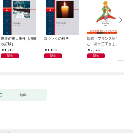
世界の重大事件［増補
ロウソクの科学
対訳 フランス語で読
改訂版］
む「星の王子さま」(音
声DL付)
ニ
1,210
1,100
2,376
新着
新着
新着
無料