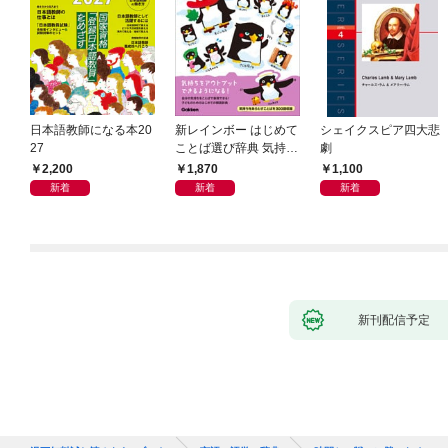
日本語教師になる本20
新レインボー はじめて
シェイクスピア四大悲
27
ことば選び辞典 気持ち
劇
のことば
2,200
1,870
1,100
新着
新着
新着
新刊配信予定