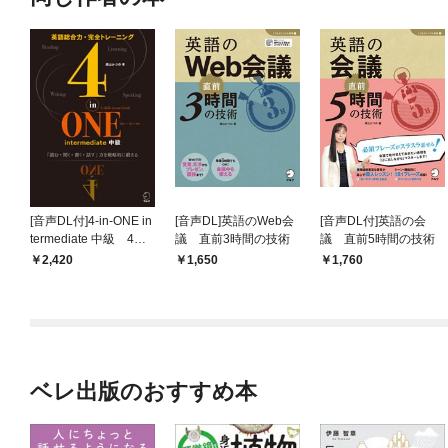
[音声DL付]4-in-ONE in
[音声DL]英語のWeb会
[音声DL付]英語の会
termediate 中級 4技
議 直前3時間の技術
議 直前5時間の技術
能を戦略的に鍛えて本
2,420
1,650
1,760
物の英語力を身につけ
る
ベレ出版のおすすめ本