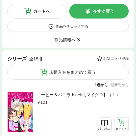
カートへ
今すぐ買う
作品をチェックする
作品情報へ
シリーズ
全18冊
お気に入り登録
未購入巻をまとめて買う
1巻から
|
最新刊から
コーヒー＆バニラ black【マイクロ】（１）
121
試し読み
カートへ