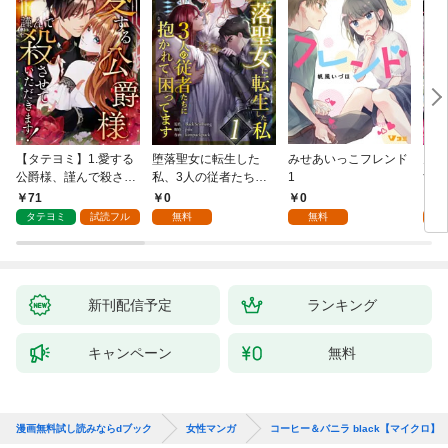
【タテヨミ】1.愛する
堕落聖女に転生した
みせあいっこフレンド
火の
公爵様、謹んで殺させ
私、3人の従者たちに
1
すが
ていただきます！
抱かれて困ってます 第
嫁と
71
0
0
2
1話
ます
タテヨミ
試読フル
無料
無料
試
新刊配信予定
ランキング
キャンペーン
無料
漫画無料試し読みならdブック
女性マンガ
コーヒー＆バニラ black【マイクロ】