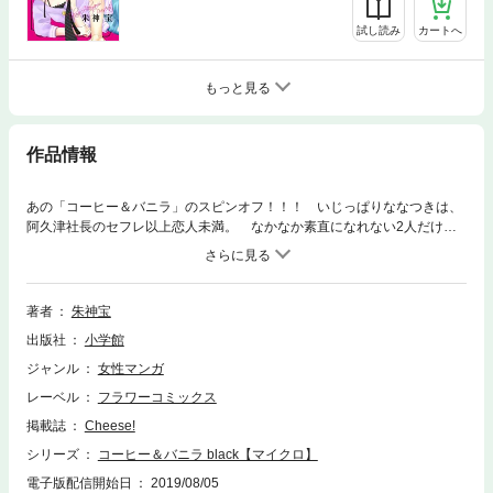
試し読み
カートへ
もっと見る
作品情報
あの「コーヒー＆バニラ」のスピンオフ！！！ いじっぱりななつきは、
阿久津社長のセフレ以上恋人未満。 なかなか素直になれない2人だけ
ど、なつきに恋心を抱く後輩男子・宇野くんの登場により、2人の気持ち
に変化が・・・！？
著者
朱神宝
出版社
小学館
ジャンル
女性マンガ
レーベル
フラワーコミックス
掲載誌
Cheese!
シリーズ
コーヒー＆バニラ black【マイクロ】
電子版配信開始日
2019/08/05