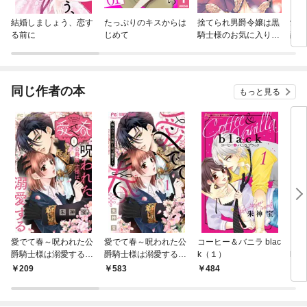
結婚しましょう、恋す
たっぷりのキスからは
捨てられ男爵令嬢は黒
愛で
る前に
じめて
騎士様のお気に入り
爵騎
連載版
【マ
同じ作者の本
もっと見る
愛でて春～呪われた公
愛でて春～呪われた公
コーヒー＆バニラ blac
コー
爵騎士様は溺愛する～
爵騎士様は溺愛する～
k（１）
k【
【マイクロ】（１）
（１）
209
583
484
1