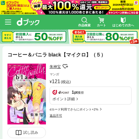
作品検索
カート
はじめての方へ
コーヒー＆バニラ black【マイクロ】（５）
朱神宝
マンガ
121
(税込)
1
pt
獲得
ポイント詳細
dカード利用でさらにポイント+2%
返品不可
試し読み