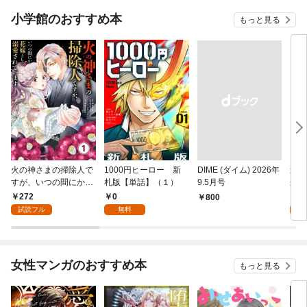
小学館のおすすめ本
もっと見る
火の神さまの掃除人で
1000円ヒーロー 新
DIME (ダイム) 2026年
追放
すが、いつの間にか花
札版【単話】（１）
9.5月号
かつ
嫁として溺愛されてい
まへ
272
0
1
￥800
ます【単話】（１）
れで
試読フル
無料
試
（１
女性マンガのおすすめ本
もっと見る