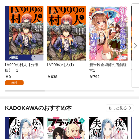
LV999の村人【分冊
LV999の村人(1)
新米錬金術師の店舗経
LV
版】 1
営1
99
0
638
792
1,
無料
KADOKAWAのおすすめ本
もっと見る