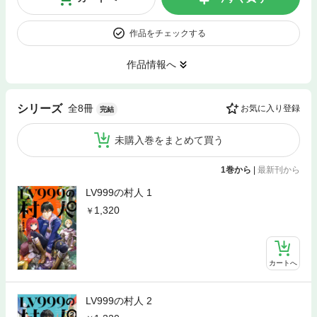
作品をチェックする
作品情報へ
全8冊
シリーズ
お気に入り登録
完結
未購入巻をまとめて買う
1巻から
|
最新刊から
LV999の村人 1
1,320
カートへ
LV999の村人 2