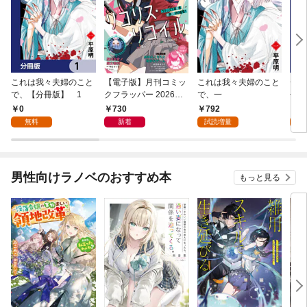
これは我々夫婦のこと
【電子版】月刊コミッ
これは我々夫婦のこと
チェ
で、【分冊版】 1
クフラッパー 2026年9
で、一
冊版
月号
0
730
792
0
無料
新着
試読増量
男性向けラノベのおすすめ本
もっと見る