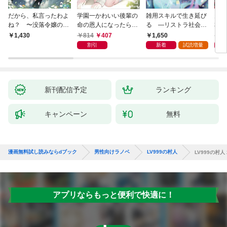
だから、私言ったわよ
学園一かわいい後輩の
雑用スキルで生き延び
天才
ね？ 〜没落令嬢の案
命の恩人になったら、
る —リストラ社会人
私の
外楽しい領地改革〜
通い妻になって関係を
のソロダンジョン攻略
戻っ
814
407
1,650
1,
1,430
迫ってくる。
記—
して
割引
新着
試読増量
新刊配信予定
ランキング
キャンペーン
無料
漫画無料試し読みならdブック
男性向けラノベ
LV999の村人
LV999の村人 
アプリならもっと便利で快適に！