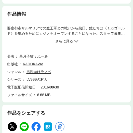
作品情報
要塞都市サルマリアでの魔王軍との戦いから幾日。鏡たちは《１万ゴール
ド》を集めるためにカジノをオープンすることになった。スタッフ募集に
四苦八苦する彼らの元に現れた謎の執事《デビッド》の目的とは？王都ヘ
キサルドリアで一人苦悩するパルナの真意とは？そして鏡は、世界の運命
に抗うため、王都に殴り込む!!
著者
星月子猫
ふーみ
出版社
KADOKAWA
ジャンル
男性向けラノベ
シリーズ
LV999の村人
電子版配信開始日
2016/09/30
ファイルサイズ
6.88 MB
作品をシェアする