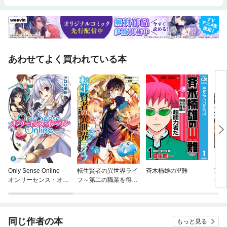
あわせてよく買われている本
Only Sense Online —
転生賢者の異世界ライ
斉木楠雄のΨ難
軍オ
オンリーセンス・オン
フ～第二の職業を得
生し
ライン—
て、世界最強になりま
軍隊
した～
ゃい
同じ作者の本
もっと見る