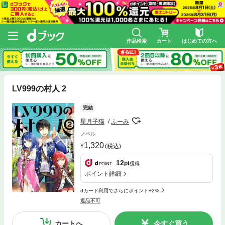
作品検索
カート
はじめての方へ
LV999の村人 2
完結
星月子猫
ふーみ
ノベル
1,320
(税込)
12
pt
獲得
ポイント詳細
dカード利用でさらにポイント+2%
返品不可
カートへ
今すぐ買う