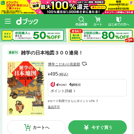
作品検索
カート
はじめての方へ
雑学の日本地図３００連発！
最新刊
博学こだわり倶楽部
495
(税込)
4
pt
獲得
ポイント詳細
dカード利用でさらにポイント+2%
返品不可
カートへ
今すぐ買う