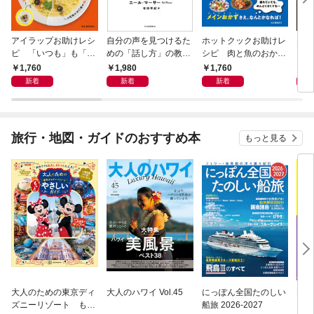
アイラップお助けレシ
自分の声を見つけるた
ホットクックお助けレ
なる
ピ 「いつも」も「も
めの「話し方」の教
シピ 肉と魚のおか
しも」もおいしい！
室 Ｏｒａｃｙ（オラ
ず 少ない材料＆調味
1,760
1,980
1,760
1,
シー）
料で、あとはスイッチ
新着
新着
新着
ポン！
旅行・地図・ガイドのおすすめ本
もっと見る
大人のための東京ディ
大人のハワイ Vol.45
にっぽん全国たのしい
D1
ズニーリゾート もっ
船旅 2026-2027
イ 2