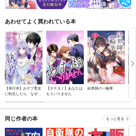
あわせてよく買われている本
【単行本】おデブ悪女
【タテヨミ】あなたは
結界師の一輪華
バッ
に転生したら、なぜか
もういりません
ロイ
ラスボス王子様に執着
今世
されています
りが
てく
OMI
同じ作者の本
もっと見る