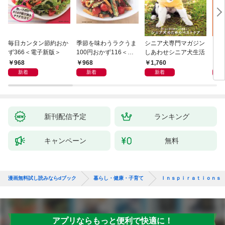
毎日カンタン節約おか
季節を味わうラクうま
シニア犬専門マガジン
アイ
ず366＜電子新版＞
100円おかず116＜電
しあわせシニア犬生活
ピ 
子新版＞
しも
968
968
1,760
1,
新着
新着
新着
新刊配信予定
ランキング
キャンペーン
無料
漫画無料試し読みならdブック
暮らし・健康・子育て
Ｉｎｓｐｉｒａｔｉｏｎｓ
アプリならもっと便利で快適に！