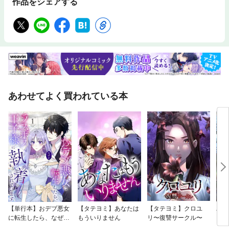
作品をシェアする
あわせてよく買われている本
【単行本】おデブ悪女
【タテヨミ】あなたは
【タテヨミ】クロユ
バッ
に転生したら、なぜか
もういりません
リ〜復讐サークル〜
ロイ
ラスボス王子様に執着
今世