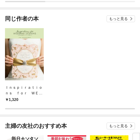
されています
りが
てく
OMI
同じ作者の本
もっと見る
Ｉｎｓｐｉｒａｔｉｏ
ｎｓ ｆｏｒ ＷＥＤ
ＤＩＮＧ ＤＥＳＩＧ
1,320
ＮＳ
主婦の友社のおすすめ本
もっと見る