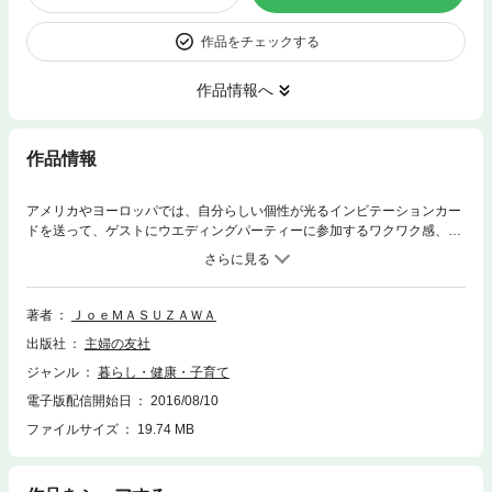
作品をチェックする
作品情報へ
作品情報
アメリカやヨーロッパでは、自分らしい個性が光るインビテーションカー
ドを送って、ゲストにウエディングパーティーに参加するワクワク感、期
待感を味わっていただくのが一般的。インビテーションカード、というテ
ーマだけで１冊の本ができるほど、ゆたかな「招待状の世界」「招待状デ
ザインの文化」があります。米国出身で、日本のカードデザインにおける
第一人者の著者・増澤ジョーさんのインビテーションカードをはじめとし
著者
ＪｏｅＭＡＳＵＺＡＷＡ
たウエディング・ペーパーアイテムをまとめた１冊。インビテーションカ
出版社
主婦の友社
ードはもちろん、席次表、席札、メニュー表、エスコートカード、サンキ
ュカード、ウエルカムボードなども紹介。
ジャンル
暮らし・健康・子育て
電子版配信開始日
2016/08/10
ファイルサイズ
19.74 MB