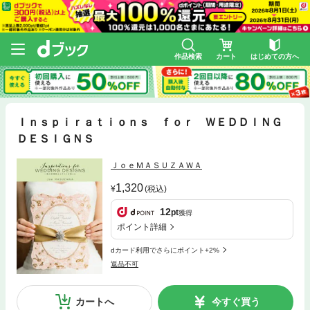
作品検索
カート
はじめての方へ
Ｉｎｓｐｉｒａｔｉｏｎｓ ｆｏｒ ＷＥＤＤＩＮＧ
ＤＥＳＩＧＮＳ
ＪｏｅＭＡＳＵＺＡＷＡ
1,320
(税込)
12
pt
獲得
ポイント詳細
dカード利用でさらにポイント+2%
返品不可
カートへ
今すぐ買う