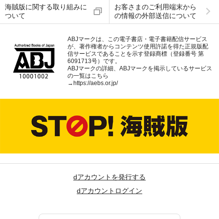
海賊版に関する取り組みに
お客さまのご利用端末から
ついて
の情報の外部送信について
ABJマークは、この電子書店・電子書籍配信サービス
が、著作権者からコンテンツ使用許諾を得た正規版配
信サービスであることを示す登録商標（登録番号 第
6091713号）です。
ABJマークの詳細、ABJマークを掲示しているサービス
の一覧はこちら
→
https://aebs.or.jp/
dアカウントを発行する
dアカウントログイン