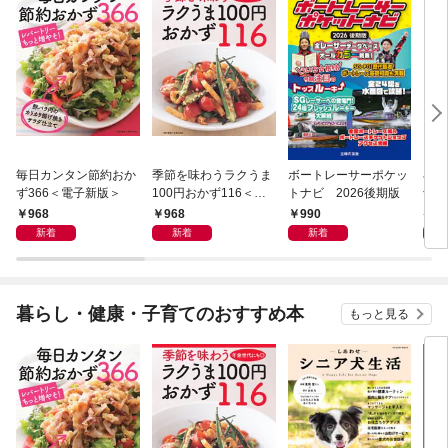
毎日カンタン節約おか
季節を味わうラクうま
ボートレーサーポケッ
小さ
ず366＜電子新版＞
100円おかず116＜電
トナビ 2026後期版
士 
子新版＞
968
968
990
6
新着
新着
新着
暮らし・健康・子育てのおすすめ本
もっと見る