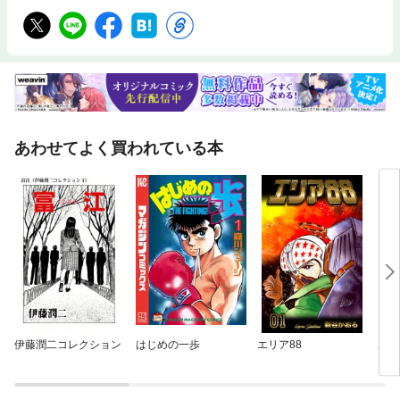
あわせてよく買われている本
伊藤潤二コレクション
はじめの一歩
エリア88
あひ