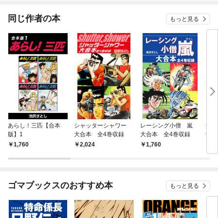
同じ作者の本
もっと見る
あらし！三匹【合本
シャッターシャワー
レーシング小僧 嵐
痛
版】1
大合本 全4巻収録
大合本 全4巻収録
愛蔵
1,760
2,024
1,760
9
ゴマブックスのおすすめ本
もっと見る