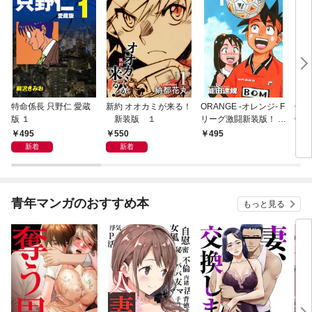
特命係長 只野仁 愛蔵
新約 オオカミが来る！
ORANGE -オレンジ- F
GE
版 １
新装版 １
リーグ激闘新装版！ 第
OF
１巻
495
550
495
4
新着
新着
青年マンガのおすすめ本
もっと見る