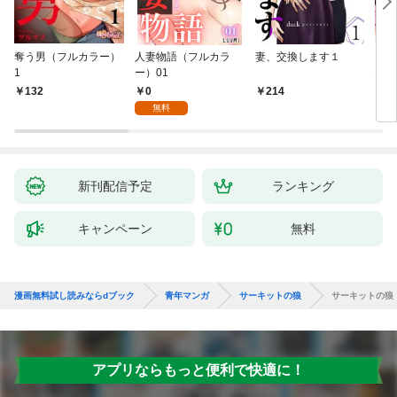
奪う男（フルカラー）
人妻物語（フルカラ
妻、交換します１
ごめ
1
ー）01
ない
0
132
214
1
無料
新刊配信予定
ランキング
キャンペーン
無料
漫画無料試し読みならdブック
青年マンガ
サーキットの狼
サーキットの狼
アプリならもっと便利で快適に！