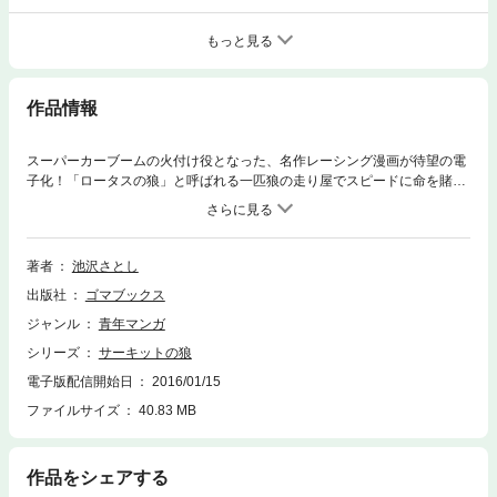
もっと見る
作品情報
スーパーカーブームの火付け役となった、名作レーシング漫画が待望の電
子化！「ロータスの狼」と呼ばれる一匹狼の走り屋でスピードに命を賭け
た男・風吹裕矢（ふぶき・ゆうや）が、宿命のライバルたちと繰り広げる
凄まじいデッドヒートをダイナミックに描いたカーアクション巨編。ポル
シェやフェラーリ、ランボルギーニ、マセラティ、日産・フェアレディ
Z、シボレー・コルベット、トヨタ・2000GTなど、世界中の著名なスポー
著者
池沢さとし
ツカーが多数、劇中に登場！！
出版社
ゴマブックス
ジャンル
青年マンガ
シリーズ
サーキットの狼
電子版配信開始日
2016/01/15
ファイルサイズ
40.83 MB
作品をシェアする