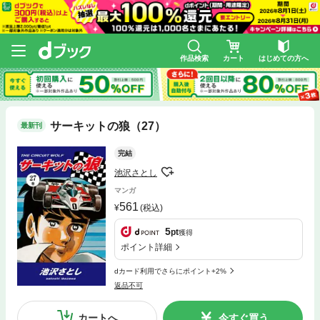
作品検索
カート
はじめての方へ
サーキットの狼（27）
最新刊
完結
池沢さとし
マンガ
561
(税込)
5
pt
獲得
ポイント詳細
dカード利用でさらにポイント+2%
返品不可
カートへ
今すぐ買う