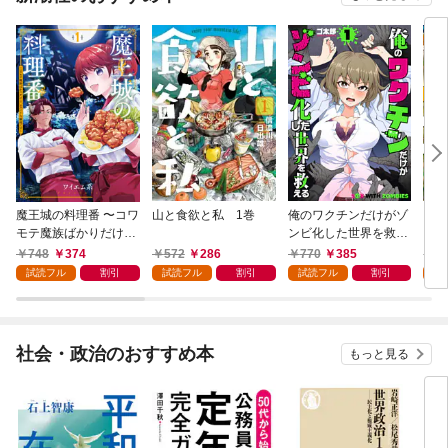
魔王城の料理番 〜コワ
山と食欲と私 1巻
俺のワクチンだけがゾ
クマ
モテ魔族ばかりだけ
ンビ化した世界を救え
ど、ホワイトな職場で
る 1巻
748
374
572
286
770
385
7
す〜 1巻
試読フル
割引
試読フル
割引
試読フル
割引
試
社会・政治のおすすめ本
もっと見る