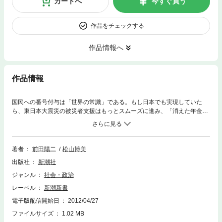
カートへ
今すぐ買う
作品をチェックする
作品情報へ
作品情報
国民への番号付与は「世界の常識」である。もし日本でも実現していた
ら、東日本大震災の被災者支援はもっとスムーズに進み、「消えた年金」
問題も生じず、「役所たらい回し」も減っていたかもしれない。経済効果
は年間3兆円以上との試算もある。アレルギー反応を示すより、「番号が
ないことのマイナス」を真剣に問い直すべきだ。導入後の社会のイメー
ジ、情報漏洩の防ぎ方など、制度の根幹を徹底解説。
著者
前田陽二
松山博美
出版社
新潮社
ジャンル
社会・政治
レーベル
新潮新書
電子版配信開始日
2012/04/27
ファイルサイズ
1.02 MB