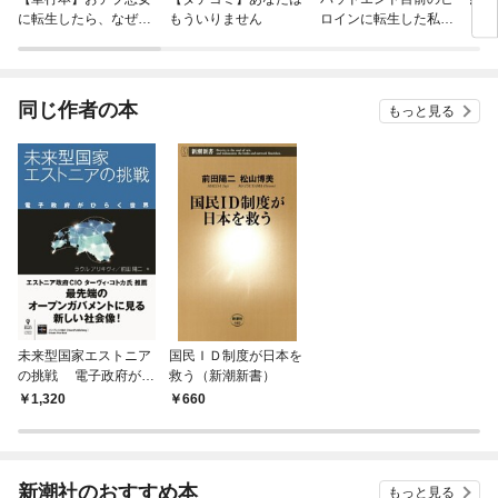
に転生したら、なぜか
もういりません
ロインに転生した私、
ラスボス王子様に執着
今世では恋愛するつも
されています
りがチートな兄が離し
てくれません！？@C
OMIC
同じ作者の本
もっと見る
未来型国家エストニア
国民ＩＤ制度が日本を
の挑戦 電子政府がひ
救う（新潮新書）
らく世界
1,320
660
新潮社のおすすめ本
もっと見る