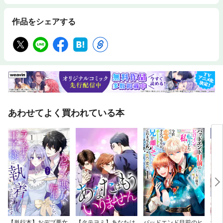
作品をシェアする
あわせてよく買われている本
【単行本】おデブ悪女
【タテヨミ】あなたは
バッドエンド目前のヒ
結界