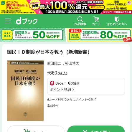
作品検索
カート
はじめての方へ
国民ＩＤ制度が日本を救う（新潮新書）
前田陽二
松山博美
660
(税込)
6
pt
獲得
ポイント詳細
dカード利用でさらにポイント+2%
返品不可