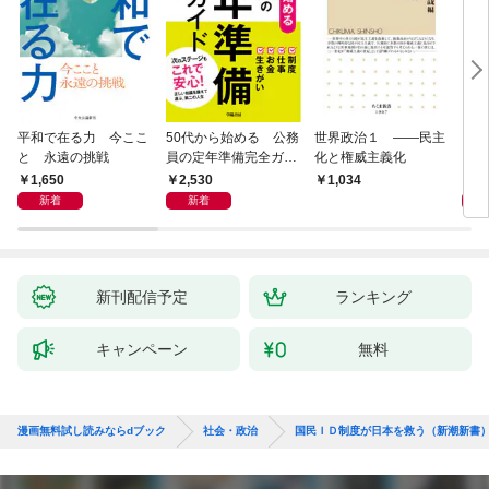
平和で在る力 今ここ
50代から始める 公務
世界政治１ ――民主
「力
と 永遠の挑戦
員の定年準備完全ガイ
化と権威主義化
く 
ド
1,650
2,530
1,
1,034
新着
新着
新刊配信予定
ランキング
キャンペーン
無料
漫画無料試し読みならdブック
社会・政治
国民ＩＤ制度が日本を救う（新潮新書