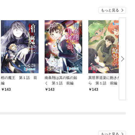
もっと見る
棺の魔王 第１話 前
南条翔は其の狐の如
異世界道楽に飽きた
a
編
く 第１話 前編
ら 第１話 前編
T
143
143
143
もっと見る