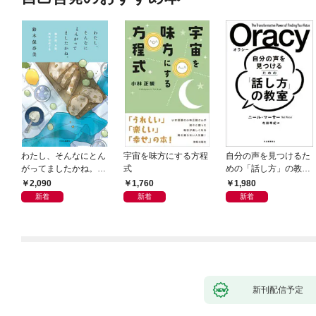
わたし、そんなにとん
宇宙を味方にする方程
自分の声を見つけるた
がってましたかね。
式
めの「話し方」の教
獅子座、Ａ型、丙午は
室 Ｏｒａｃｙ（オラ
2,090
1,760
1,980
めぐる
シー）
新着
新着
新着
新刊配信予定