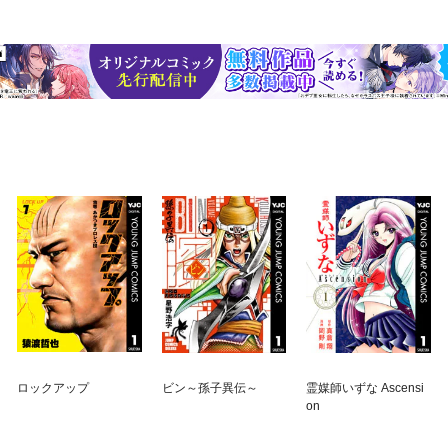
ロックアップ
ビン～孫子異伝～
霊媒師いずな Ascensi
on