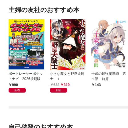
主婦の友社のおすすめ本
ボートレーサーポケッ
小さな魔女と野良犬騎
十歳の最強魔導師 第
トナビ 2026後期版
士 １
１話 前篇
990
638
319
143
新着
割引
自己啓発のおすすめ本