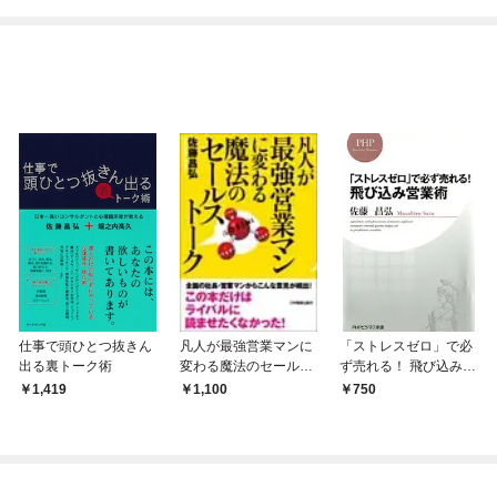
仕事で頭ひとつ抜きん
凡人が最強営業マンに
「ストレスゼロ」で必
出る裏トーク術
変わる魔法のセールス
ず売れる！ 飛び込み営
トーク
業術
1,419
1,100
750