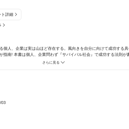
ント詳細
%
る個人、企業は実は山ほど存在する。風向きを自分に向けて成功する具
が指南! 本書は個人、企業問わず『サバイバル社会』で成功する法則が
「ずっと勤め続けていいものなのか?」と漠然と不安を持つ人や、経営
営者にとっては必ず役に立つ問題解決ハウツーの鍵があります。
/03