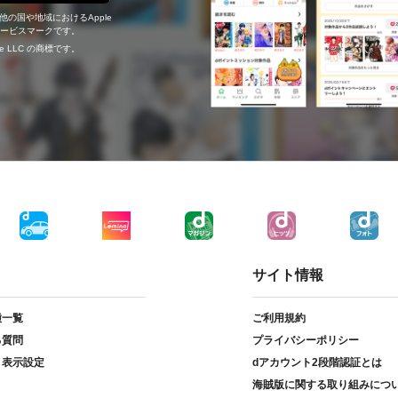
の他の国や地域におけるApple
c.のサービスマークです。
ogle LLC の商標です。
サイト情報
種一覧
ご利用規約
る質問
プライバシーポリシー
ト表示設定
dアカウント2段階認証とは
海賊版に関する取り組みにつ