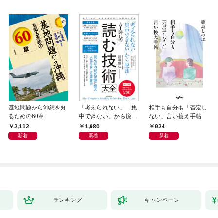
基地問題から沖縄を知
「考えられない」「集
相手も自分も「否定し
るための60章
中できない」から脱
ない」言い換え手帖
却！ AI時代の読む技
2,112
1,980
924
術大全
新着
新着
新着
ランキング
キャンペーン