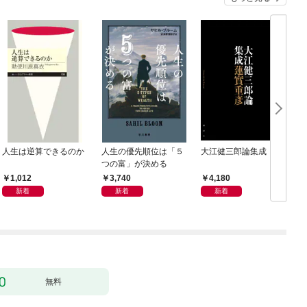
人生は逆算できるのか
人生の優先順位は「５
大江健三郎論集成
つの富」が決める
1,012
3,740
4,180
新着
新着
新着
無料