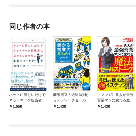
同じ作者の本
ネットに詳しいだけで
商談成立の絶対法則か
〈マンガ〉凡人が最強
ネットマーケ担当者に
らテレワークセールス
営業マンに変わる魔法
なってしまった人が本
の進め方まで！ 儲かる
のセールストーク
1,650
1,430
1,430
気でマーケターを目指
営業力見るだけノート
す本