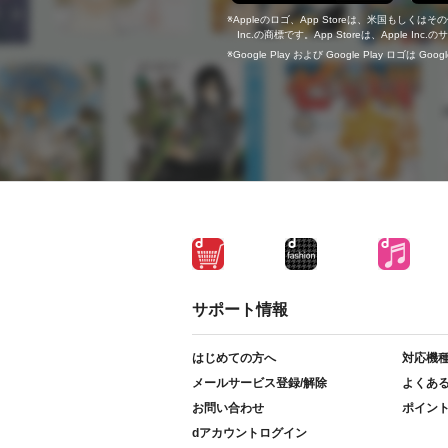
Appleのロゴ、App Storeは、米国もしくはそ
Inc.の商標です。App Storeは、Apple In
Google Play および Google Play ロゴは Go
サポート情報
はじめての方へ
対応機
メールサービス登録/解除
よくあ
お問い合わせ
ポイン
dアカウントログイン