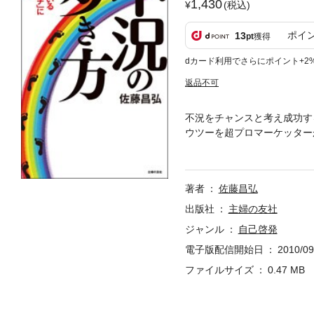
1,430
(税込)
ポイ
13
pt
獲得
dカード利用でさらにポイント+2
返品不可
不況をチャンスと考え成功す
ウツーを超プロマーケッター
「勤務先は大丈夫なのか?」
後に行き詰まったと感じる経
著者
佐藤昌弘
出版社
主婦の友社
ジャンル
自己啓発
電子版配信開始日
2010/09
ファイルサイズ
0.47 MB