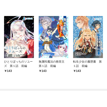
ひとりぼっちのソユー
無属性魔法の救世主
転生少女の履歴書 第
ズ 第１話 前編
第１話 前編
１話 前編
143
143
143