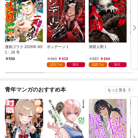
漫画ゴラク 2026年 8/2
ボンデージ 1
洞窟人間 1
ほた
1・28 号
【単
L①
869
434
887
444
550
1
試読フル
割引
試読フル
割引
青年マンガのおすすめ本
もっと見る