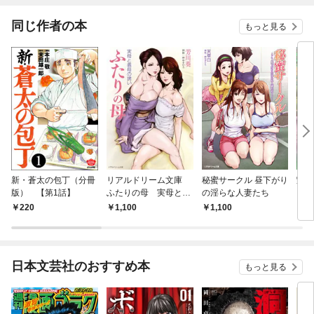
た～
同じ作者の本
もっと見る
新・蒼太の包丁（分冊
リアルドリーム文庫
秘蜜サークル 昼下がり
艶肌
版） 【第1話】
ふたりの母 実母と義
の淫らな人妻たち
母の誘い
220
1,100
1,100
1,
日本文芸社のおすすめ本
もっと見る