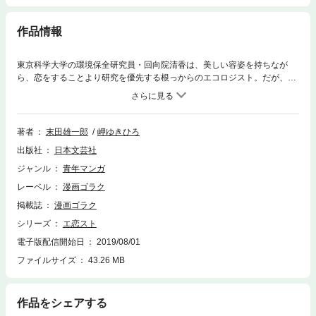
作品情報
東京科学大学の環境保全研究員・回向院清香は、美しい容姿を持ちなが
ら、恋をすることより研究を優先する根っからのエコロジスト。だが、そ
れは昼の顔であり、夜には別の顔が…。それはなんと、伝説のコールガー
ル!! 数多の客がその美貌による奉仕を受けたいとオファーが殺到する。い
ざ“エージェント”と呼ばれる謎の男から仕事の依頼がくれば、妖艶なドレ
スに身を包み、夜の街へ…。しかし、清香がコールガールをしている目的
著者
末田雄一郎
岬ゆきひろ
は金のためではなく、環境破壊を促す者に仕置きを与えることであった!!
出版社
日本文芸社
そして、地球に多大なる被害を与えている者には、快楽と共に死をも与え
る殺し屋と化す!!昼も夜も地球環境のために働くニューヒロイン!! エコ時代
ジャンル
青年マンガ
を駆け抜ける新型SEXY劇画をお見逃しなく!!
レーベル
漫画ゴラク
掲載誌
漫画ゴラク
シリーズ
エ恋スト
電子版配信開始日
2019/08/01
ファイルサイズ
43.26 MB
作品をシェアする