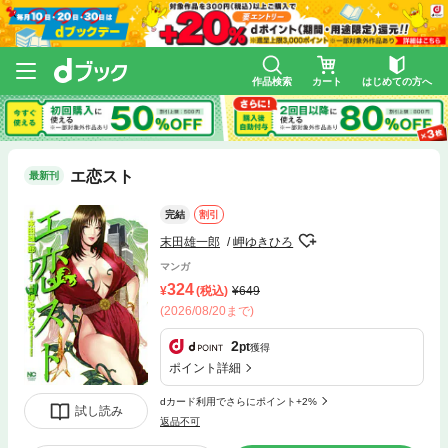
作品検索
カート
はじめての方へ
エ恋スト
最新刊
完結
割引
末田雄一郎
岬ゆきひろ
マンガ
324
(税込)
649
(2026/08/20まで)
2
pt
獲得
ポイント詳細
dカード利用でさらにポイント+2%
試し読み
返品不可