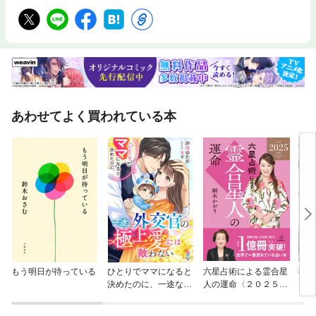
あわせてよく買われている本
もう明日が待っている
ひとりでママになると
六星占術による霊合星
御曹
決めたのに、一途な外
人の運命〈２０２５
では
交官の極上愛には敵わ
（令和７）年版〉
子が
ない
し子