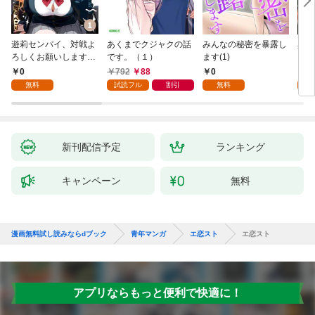
遊莉センパイ、対戦よ
あくまでクジャクの話
みんなの秘密を暴露し
異世
ろしくお願いします。
です。（１）
ます(1)
1
0
792
88
0
7
無料
試読フル
割引
無料
試
新刊配信予定
ランキング
キャンペーン
無料
漫画無料試し読みならdブック
青年マンガ
エ恋スト
エ恋スト
アプリならもっと便利で快適に！