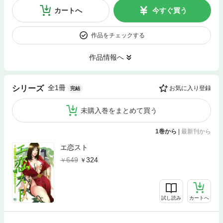
カートへ
今すぐ買う
作品をチェックする
作品情報へ
全1冊
シリーズ
お気に入り登録
完結
未購入巻をまとめて買う
1巻から
|
最新刊から
エ恋スト
649
324
試し読み
カートへ