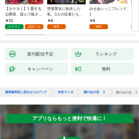
【タテヨミ】1.愛する
堕落聖女に転生した
みせあいっこフレンド
火の
公爵様、謹んで殺させ
私、3人の従者たちに
1
すが
ていただきます！
抱かれて困ってます 第
嫁と
71
0
0
2
1話
ます
タテヨミ
試読フル
無料
無料
試
新刊配信予定
ランキング
キャンペーン
無料
漫画無料試し読みならdブック
女性マンガ
謎のあの店 ２
謎のあの店 ２
アプリならもっと便利で快適に！