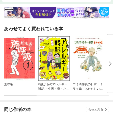
あわせてよく買われている本
荒呼吸
0歳からのアレルギー
ゴミ清掃員の日常 ミ
ゴミ
戦記 ～牛乳・卵・小麦
ライ編 あたらしい時
子版
がダメ！～
代で、しあわせになる
員の
ゴミ出し術
超収
同じ作者の本
もっと見る