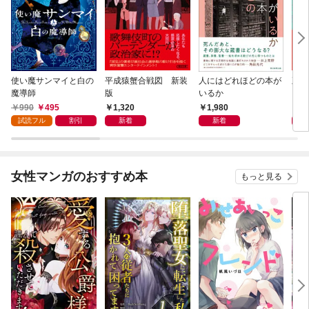
使い魔サンマイと白の
平成猿蟹合戦図 新装
人にはどれほどの本が
五二
魔導師
版
いるか
990
495
1,320
1,980
1,
試読フル
割引
新着
新着
女性マンガのおすすめ本
もっと見る