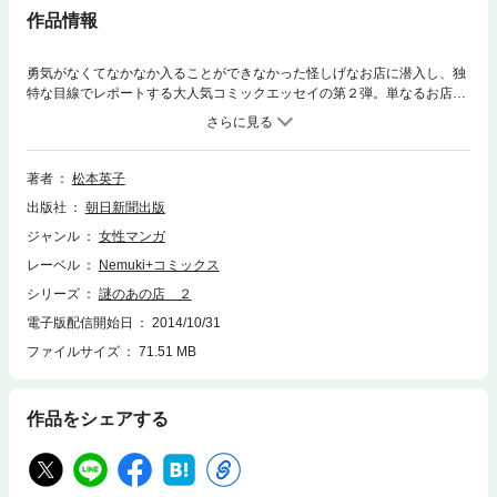
作品情報
勇気がなくてなかなか入ることができなかった怪しげなお店に潜入し、独
特な目線でレポートする大人気コミックエッセイの第２弾。単なるお店紹
介本にはとどまらない、著者だけでなく他人の人生までも垣間見える
（!?）新感覚エッセイ！
著者
松本英子
出版社
朝日新聞出版
ジャンル
女性マンガ
レーベル
Nemuki+コミックス
シリーズ
謎のあの店 ２
電子版配信開始日
2014/10/31
ファイルサイズ
71.51 MB
作品をシェアする