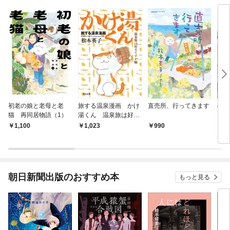
初老の娘と老母と老
旅する温泉漫画 かけ
直売所、行ってきます
49
猫 再同居物語（1）
湯くん 温泉旅は好き
ですか編
1,100
1,023
990
9
朝日新聞出版のおすすめ本
もっと見る