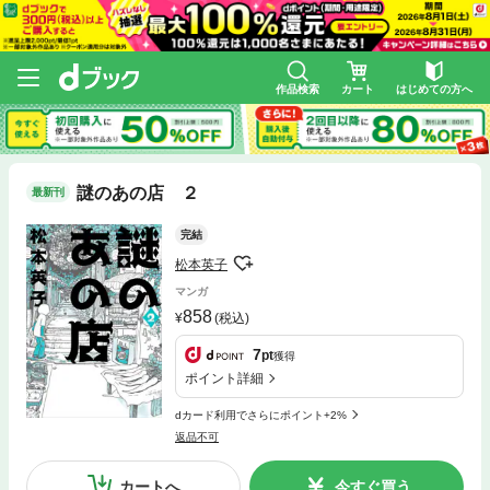
作品検索
カート
はじめての方へ
謎のあの店 ２
最新刊
完結
松本英子
マンガ
858
(税込)
7
pt
獲得
ポイント詳細
dカード利用でさらにポイント+2%
返品不可
カートへ
今すぐ買う