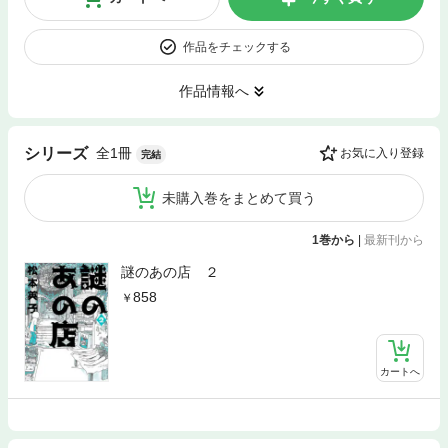
作品をチェックする
作品情報へ
全1冊
シリーズ
お気に入り登録
完結
未購入巻をまとめて買う
1巻から
|
最新刊から
謎のあの店 ２
858
カートへ