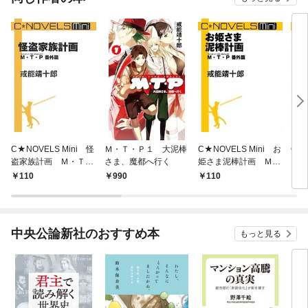
C★NOVELS Mini 怪
Ｍ・Ｔ・Ｐ１ 大泥棒
C★NOVELS Mini お
C★N
盗家族計画 Ｍ・Ｔ・
さま、魔都へ行く
姫さま泥棒計画 Ｍ・
リザ
Ｐ番外篇
Ｔ・Ｐ番外篇
き帽
110
990
110
1
中央公論新社のおすすめ本
もっと見る