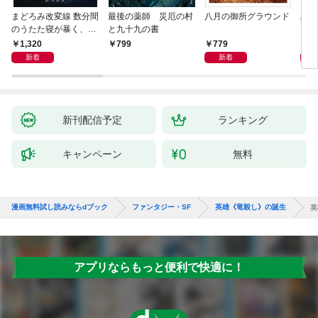
まどろみ改変線 数分間
最後の薬師 災厄の村
八月の御所グラウンド
黒い
のうたた寝が暴く、18
と九十九の書
0度反転した世界の謎
1,320
779
8
799
新着
新着
新刊配信予定
ランキング
キャンペーン
無料
漫画無料試し読みならdブック
ファンタジー・SF
英雄《竜殺し》の誕生
英
アプリならもっと便利で快適に！