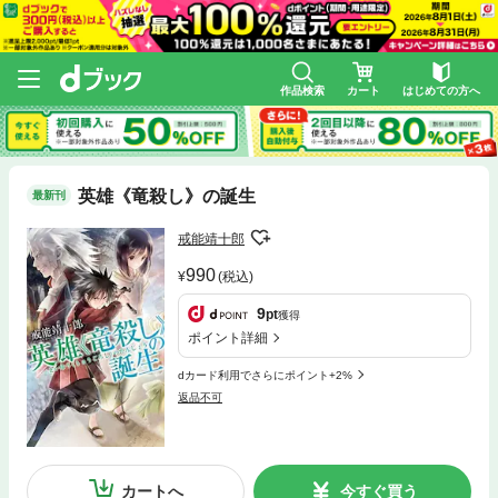
作品検索
カート
はじめての方へ
英雄《竜殺し》の誕生
最新刊
戒能靖十郎
990
(税込)
9
pt
獲得
ポイント詳細
dカード利用でさらにポイント+2%
返品不可
カートへ
今すぐ買う