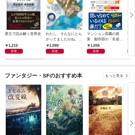
君主で読み解く世界史
わたし、そんなにとん
マンション高騰の真
戦国
がってましたかね。
実 都市部の「非居住
の割
獅子座、Ａ型、丙午は
化」が街を壊す
の道
1,210
2,090
1,056
2,
めぐる
新着
新着
新着
ファンタジー・SFのおすすめ本
もっと見る