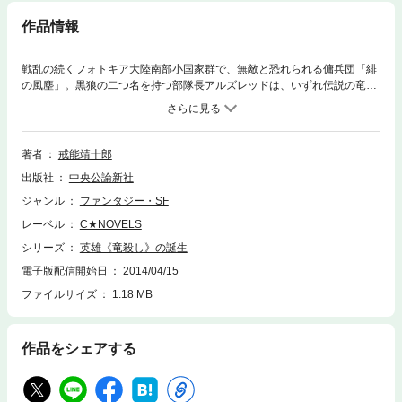
作品情報
戦乱の続くフォトキア大陸南部小国家群で、無敵と恐れられる傭兵団「緋
の風塵」。黒狼の二つ名を持つ部隊長アルズレッドは、いずれ伝説の竜を
も殺す世界最強の男となると豪語している。戦場で拾った孤児と暮らす彼
は、まず《傭兵王》ドヴォルグを倒し、その座を奪おうと秘かに狙い、剣
の腕を磨いていた。だが、運命はその前に非情に立ちはだかるのだった―
―!!第9回C★NOVELS大賞特別賞受賞後第一作。
著者
戒能靖十郎
出版社
中央公論新社
ジャンル
ファンタジー・SF
レーベル
C★NOVELS
シリーズ
英雄《竜殺し》の誕生
電子版配信開始日
2014/04/15
ファイルサイズ
1.18 MB
作品をシェアする