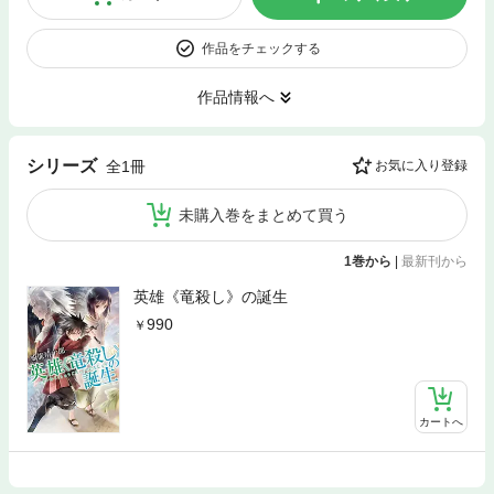
作品をチェックする
作品情報へ
シリーズ
全1冊
お気に入り登録
未購入巻をまとめて買う
1巻から
|
最新刊から
英雄《竜殺し》の誕生
990
カートへ