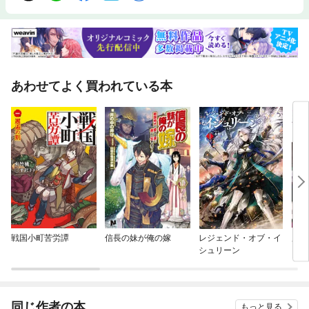
あわせてよく買われている本
戦国小町苦労譚
信長の妹が俺の嫁
レジェンド・オブ・イ
魔法
シュリーン
同じ作者の本
もっと見る