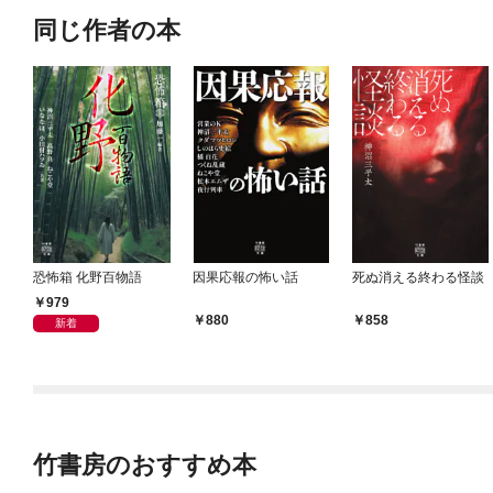
同じ作者の本
恐怖箱 化野百物語
因果応報の怖い話
死ぬ消える終わる怪談
979
880
858
新着
竹書房のおすすめ本