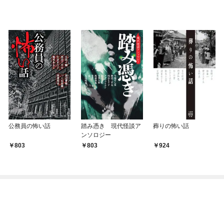
公務員の怖い話
踏み憑き 現代怪談ア
葬りの怖い話
ンソロジー
803
803
924