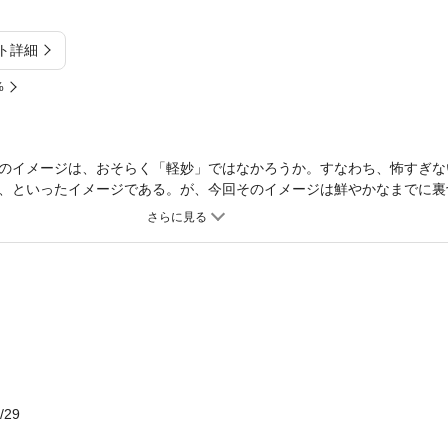
ト詳細
%
のイメージは、おそらく「軽妙」ではなかろうか。すなわち、怖すぎな
、といったイメージである。が、今回そのイメージは鮮やかなまでに裏
」と称する本作は、最初から最後まで重苦しく、陰惨酷悪なガチ怪談で
話だなと思うような話は一つもない」「健康を損なうおそれがあるので
て冗談ではない。本気の忠告である。しかしながら、それだからこそ本
となっていること請け合いだ。この際、心優しい忠告など無視して、恐
ただければ幸いである。きっと、貴方の世界が、変わる――。
/29