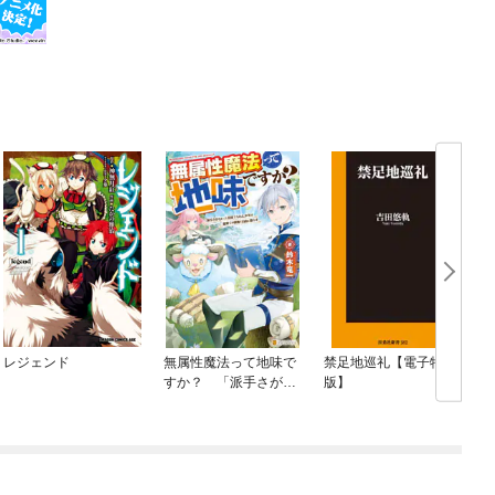
レジェンド
無属性魔法って地味で
禁足地巡礼【電子特別
すか？ 「派手さがな
版】
い」と見捨てられた少
年は最果ての領地で自
由に暮らす