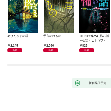
ぬひんさまの塔
予言のけもの
TikTokで集めた怖い話
～心霊・ヒトコワ・不
思議・都市伝説～
2,145
2,090
825
新着
新着
新着
新刊配信予定