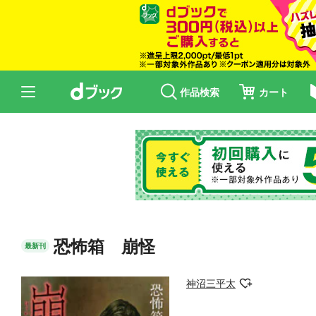
作品検索
カート
恐怖箱 崩怪
最新刊
神沼三平太