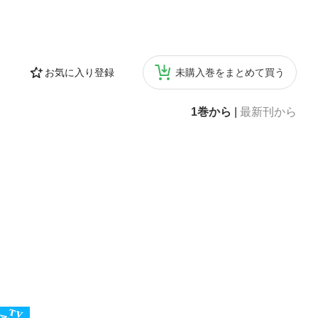
お気に入り登録
未購入巻をまとめて買う
1巻から
|
最新刊から