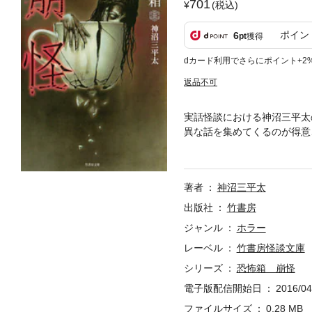
701
(税込)
ポイン
6
pt
獲得
dカード利用でさらにポイント+2
返品不可
実話怪談における神沼三平太
異な話を集めてくるのが得意
された。著者自ら「深刻な本
いる。前書きに「読んでいい
意」とあるが、まったくもっ
著者
神沼三平太
キー諸君においては垂涎の作
のまま貪るように味わってい
出版社
竹書房
ジャンル
ホラー
レーベル
竹書房怪談文庫
シリーズ
恐怖箱 崩怪
電子版配信開始日
2016/04
ファイルサイズ
0.28 MB