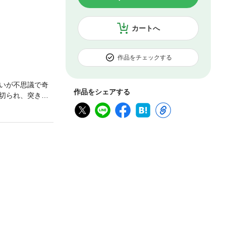
カートへ
作品をチェックする
いが不思議で奇
作品をシェアする
切られ、突き崩
埋め尽くされて
読みすぎに注
書は怪談ジャン
怖を求める本能