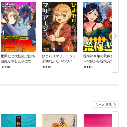
世間だと大怪獣は防衛
ひまわりマリアージュ
呪術師令嬢の荒稼ぎ！
組織が倒した事になっ
未満なふたりのワイン
～牢獄から呪術具で掴
ているけど、実際は陰
日誌 【連載版】１
み取る金貨ザクザク宮
110
110
110
キャにくすぶっている
廷生活～ 【連載版】１
高校生が葬っている ～
平穏を望みたい怪獣殺
し～ 【連載版】１
もっと見る