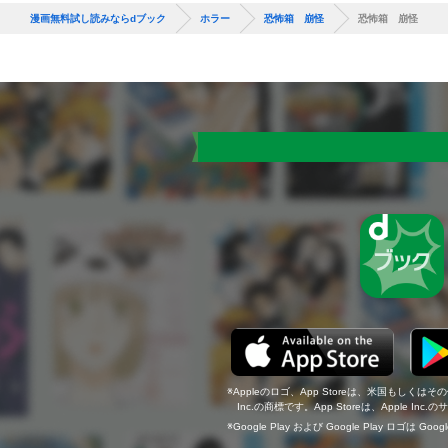
漫画無料試し読みならdブック
ホラー
恐怖箱 崩怪
恐怖箱 崩怪
Appleのロゴ、App Storeは、米国もしくはそ
Inc.の商標です。App Storeは、Apple In
Google Play および Google Play ロゴは Go