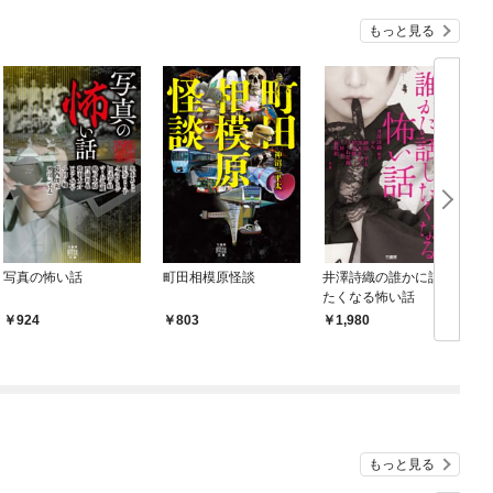
もっと見る
写真の怖い話
町田相模原怪談
井澤詩織の誰かに話し
たくなる怖い話
924
803
1,980
もっと見る