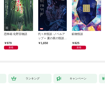
恐怖箱 化野百物語
代々木怪談 -ノベルア
鉱物怪談
ップ＋ 夏の夜の怪談コ
ンテスト傑作選-
979
825
1,650
新着
新着
ランキング
キャンペーン