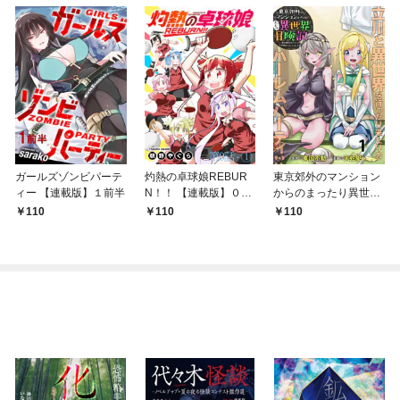
ガールズゾンビパーテ
灼熱の卓球娘REBUR
東京郊外のマンション
ィー 【連載版】１前半
N！！ 【連載版】０－
からのまったり異世界
①
冒険記 ～僕の部屋が
110
110
110
ダンジョンの休憩所に
なってしまった件～
【連載版】１