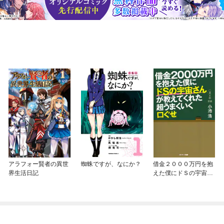
アラフォー賢者の異世
蜘蛛ですが、なにか？
借金２０００万円を抱
界生活日記
えた僕にドＳの宇宙さ
んが教えてくれた超う
まくいく口ぐせ