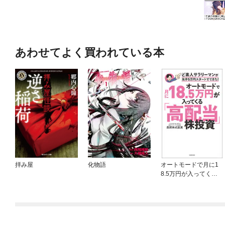
あわせてよく買われている本
拝み屋
化物語
オートモードで月に1
8.5万円が入ってくる
「高配当」株投資 ど
素人サラリーマンが元
手5万円スタートでで
きた！