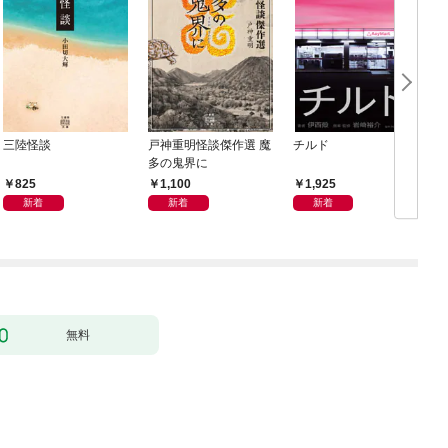
三陸怪談
戸神重明怪談傑作選 魔
チルド
多の鬼界に
825
1,100
1,925
新着
新着
新着
無料