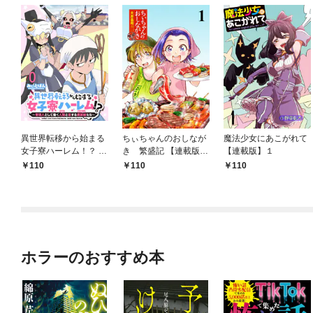
異世界転移から始まる
ちぃちゃんのおしなが
魔法少女にあこがれて
女子寮ハーレム！？ ～
き 繁盛記 【連載版】
【連載版】１
管理人として働く人間
１
110
110
110
と恋する魔族娘たち～
【連載版】０
ホラーのおすすめ本