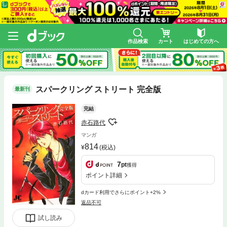
作品検索
カート
はじめての方へ
スパークリング ストリート 完全版
最新刊
完結
赤石路代
マンガ
814
(税込)
7
pt
獲得
ポイント詳細
dカード利用でさらにポイント+2%
返品不可
試し読み