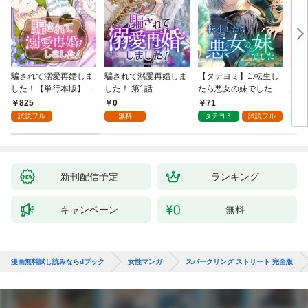
騙されて溺愛再婚しま
騙されて溺愛再婚しま
【タテヨミ】1.転生し
【タ
した！【単行本版】 1
した！ 第1話
たら悪女の妹でした
の私
巻
825
0
71
7
試読フル
無料
タテヨミ
試読フル
タ
新刊配信予定
ランキング
キャンペーン
無料
漫画無料試し読みならdブック
女性マンガ
スパークリング ストリート 完全版