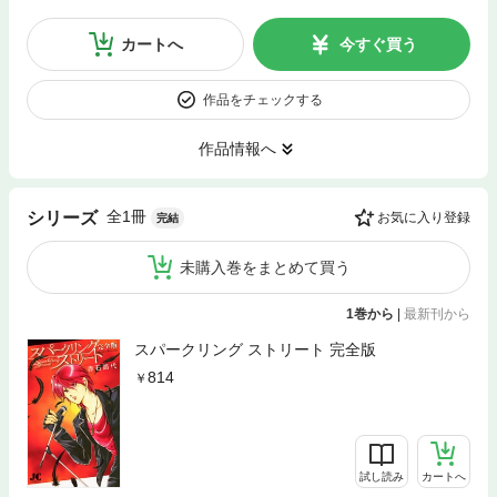
カートへ
今すぐ買う
作品をチェックする
作品情報へ
全1冊
シリーズ
お気に入り登録
完結
未購入巻をまとめて買う
1巻から
|
最新刊から
スパークリング ストリート 完全版
814
試し読み
カートへ