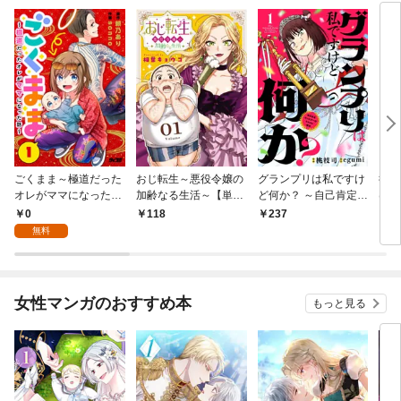
ごくまま～極道だった
おじ転生～悪役令嬢の
グランプリは私ですけ
後宮
オレがママになった話
加齢なる生活～【単
ど何か？ ～自己肯定モ
は謎
～【単話】（１）
話】（１）
ンスターのミスコン無
（１
0
118
237
2
双～【単話】（１）
無料
女性マンガのおすすめ本
もっと見る