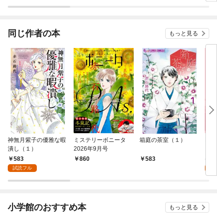
同じ作者の本
もっと見る
神無月紫子の優雅な暇
ミステリーボニータ
箱庭の茶室（１）
P.A
潰し（１）
2026年9月号
583
6
860
583
試読フル
試
小学館のおすすめ本
もっと見る