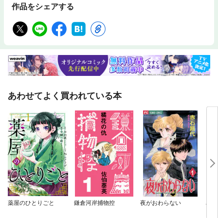
作品をシェアする
あわせてよく買われている本
薬屋のひとりごと
鎌倉河岸捕物控
夜がおわらない
JO