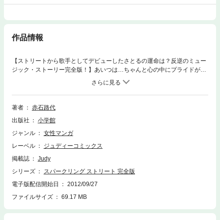
作品情報
【ストリートから歌手としてデビューしたさとるの運命は？反逆のミュー
ジック・ストーリー完全版！】あいつは…ちゃんと心の中にプライドがあ
るんだよ。伝説のスター“さとる”彼は現在（いま）も歌い、走り続けてい
る！！日曜日、ストリートダンサーが集まる原宿・公園通り。その中でひ
ときわ輝く少年・さとるは、さやかに見出され、歌手としてデビューし人
気を集めてゆく。しかしまっすぐで、負けず嫌いな彼は業界を牛耳る笹川
著者
赤石路代
（ささがわ）プロに反感を買い、様々な圧力が…。さとるは、本当のスー
出版社
小学館
パースターになれるのか！？1982～92年にかけてシリーズ連載された反
逆のミュージック・ストーリー！
ジャンル
女性マンガ
レーベル
ジュディーコミックス
掲載誌
Judy
シリーズ
スパークリング ストリート 完全版
電子版配信開始日
2012/09/27
ファイルサイズ
69.17 MB