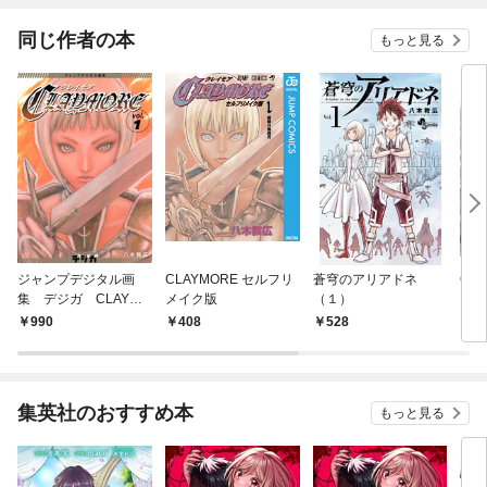
同じ作者の本
もっと見る
ジャンプデジタル画
CLAYMORE セルフリ
蒼穹のアリアドネ
CLA
集 デジガ CLAYMO
メイク版
（１）
RE 1
990
408
528
4
集英社のおすすめ本
もっと見る