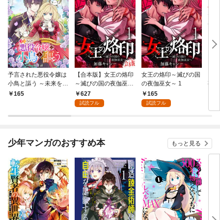
予言された悪役令嬢は
【合本版】女王の烙印
女王の烙印～滅びの国
【単
小鳥と謳う ～未来を知
～滅びの国の夜伽巫女
の夜伽巫女～ 1
熟れ
る専属執事に「君を救
～ 1
たり
627
165
165
1
う」と言われました～
試読フル
試読フル
分冊版 第1話
少年マンガのおすすめ本
もっと見る