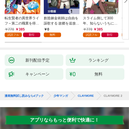
転生賢者の異世界ライ
創造錬金術師は自由を
スライム倒して300
信長
フ～第二の職業を得
謳歌する 故郷を追放さ
年、知らないうちにレ
て、世界最強になりま
れたら、魔王のお膝元
ベルMAXになってまし
770
385
0
770
385
7
した～ 1巻
で超絶効果のマジック
た 1巻
試読フル
割引
無料
試読フル
割引
試
アイテム作り放題にな
りました【分冊版】
1
新刊配信予定
ランキング
キャンペーン
無料
漫画無料試し読みならdブック
少年マンガ
CLAYMORE
CLAYMORE 2
アプリならもっと便利で快適に！