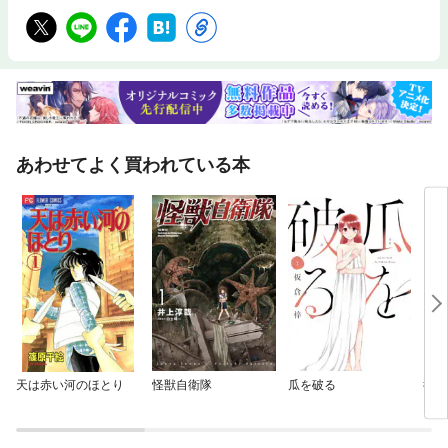
あわせてよく買われている本
天は赤い河のほとり
怪獣自衛隊
瓜を破る
行け