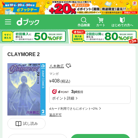
作品検索
カート
はじめての方へ
CLAYMORE 2
八木教広
マンガ
408
(税込)
3
pt
獲得
ポイント詳細
dカード利用でさらにポイント+2%
返品不可
試し読み