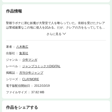
作品情報
聖都ラボナに潜む妖魔が大聖堂で人を喰らっていた。依頼を受けたクレア
は警戒厳重なこの地に侵入を試みる。だが、クレアの力をもってしても妖
魔の手掛かりはいっこうに得られずにいた。妖魔は一体どこに…!?
著者
八木教広
出版社
集英社
ジャンル
少年マンガ
レーベル
ジャンプコミックスDIGITAL
掲載誌
月刊少年ジャンプ
シリーズ
CLAYMORE
電子版配信開始日
2012/10/19
ファイルサイズ
37.82 MB
作品をシェアする