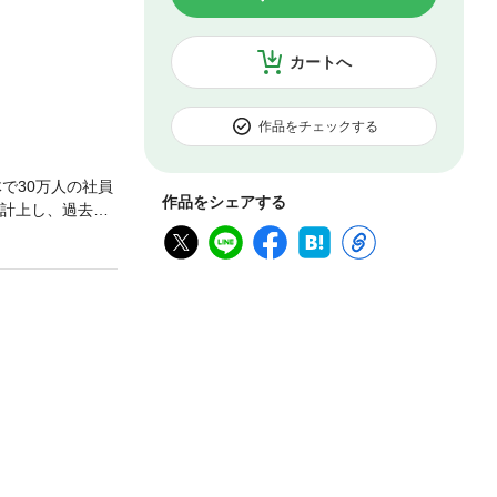
カートへ
作品をチェックする
で30万人の社員
作品をシェアする
を計上し、過去最
め、BtoB事業
後の賭け”といえ
。雑誌のほかのコ