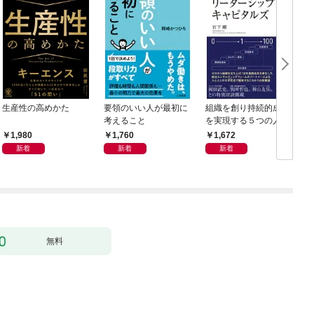
生産性の高めかた
要領のいい人が最初に
組織を創り持続的成長
考えること
を実現する５つの人資
本 リーダーシップ・
1,980
1,760
1,672
キャピタルズ
新着
新着
新着
無料