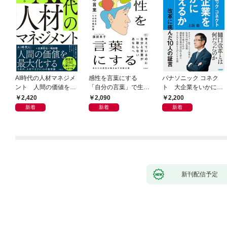
AI時代の人材マネジメ
感性を言葉にする
パナソニック コネク
ント 人間の価値を最
「自分の言葉」で生き
ト 大企業をいかに変
大化する条件
るための教科書
えるか
2,420
2,090
2,200
新着
新着
新着
新刊配信予定