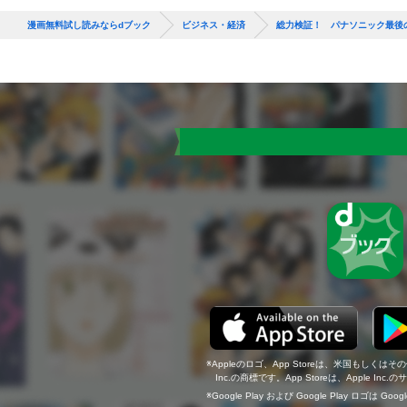
漫画無料試し読みならdブック
ビジネス・経済
総力検証！ パナソニック最後
Appleのロゴ、App Storeは、米国もしくはそ
Inc.の商標です。App Storeは、Apple In
Google Play および Google Play ロゴは Go