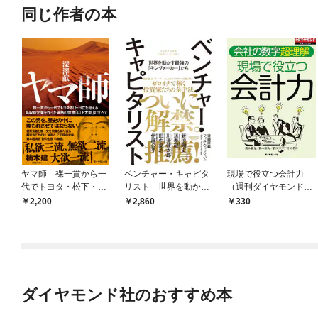
同じ作者の本
ヤマ師 裸一貫から一
ベンチャー・キャピタ
現場で役立つ会計力
代でトヨタ・松下・日
リスト 世界を動かす
（週刊ダイヤモンド特
立を超える高収益企業
最強の「キングメーカ
集BOOKS Vol.408）
2,200
2,860
330
を作った破格の傑物
ー」たち
―――会社の数字超理
「山下太郎」のすべて
解
ダイヤモンド社のおすすめ本