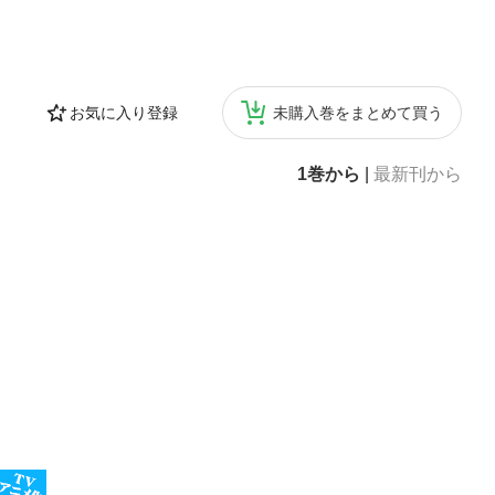
お気に入り登録
未購入巻をまとめて買う
1巻から
|
最新刊から