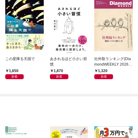
この星降る天国で
あきれるほど小さい習
社外取ランキング(Dia
慣
mondWEEKLY 2026年
8/8・15合併号)
1,650
1,870
1,320
新着
新着
新着