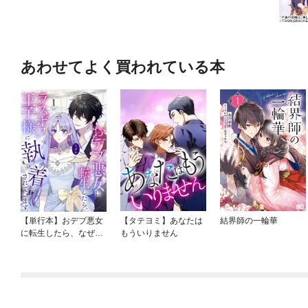
あわせてよく買われている本
【単行本】おデブ悪女
【タテヨミ】あなたは
結界師の一輪華
に転生したら、なぜか
もういりません
ラスボス王子様に執着
されています