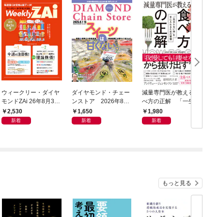
ウィークリー・ダイヤ
ダイヤモンド・チェー
減量専門医が教える 食
モンドZAi 26年8月3日
ンストア 2026年8月
べ方の正解 「一生太
号
1日・15日号
らない体」を手に入れ
2,530
1,650
1,980
るための習慣
新着
新着
新着
もっと見る