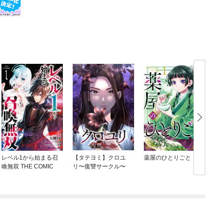
レベル1から始まる召
【タテヨミ】クロユ
薬屋のひとりごと
喚無双 THE COMIC
リ〜復讐サークル〜