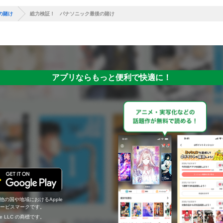
の賭け
総力検証！ パナソニック最後の賭け
アプリならもっと便利で快適に！
の他の国や地域におけるApple
c.のサービスマークです。
ogle LLC の商標です。