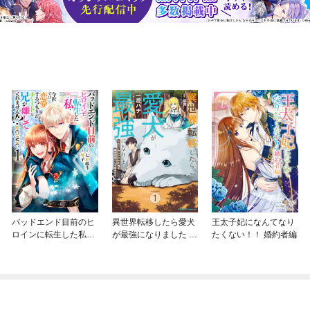
バッドエンド目前のヒ
異世界転移したら愛犬
王太子妃になんてなり
ロインに転生した私、
が最強になりました ～
たくない！！ 婚約者編
今世では恋愛するつも
シルバーフェンリルと
りがチートな兄が離し
俺が異世界暮らしを始
てくれません！？@C
めたら～ THE COMIC
OMIC