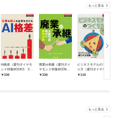
もっと見る
AI格差（週刊ダイヤモ
廃業or承継（週刊ダイ
ビジネスモデルのつく
ンド特集BOOKS Vol.
ヤモンド特集BOOKS
り方（週刊ダイヤモン
402）―――企業も個
Vol.398）―――大
ド特集BOOKS Vol.39
O
330
330
110
人も生死を分ける
量引退時代の最終決断
2）―――イノベーシ
ョンを起こす方法論
もっと見る