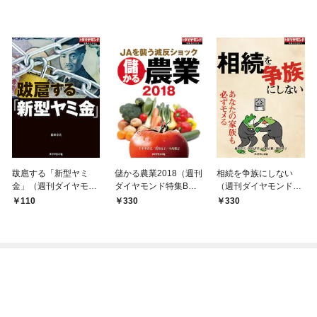
跋扈する「新型ヤミ
儲かる農業2018（週刊
相続を争族にしない
金」（週刊ダイヤモン
ダイヤモンド特集BOO
（週刊ダイヤモンド特
ド特集BOOKS Vol.40
KS Vol.406）―――J
集BOOKS Vol.404）
110
330
330
7）―――売掛金買い
Aを襲う減反ショック
―――あなたの家族も
取り、SNSでの個人間
必ずモメる
融資、カード現金化…