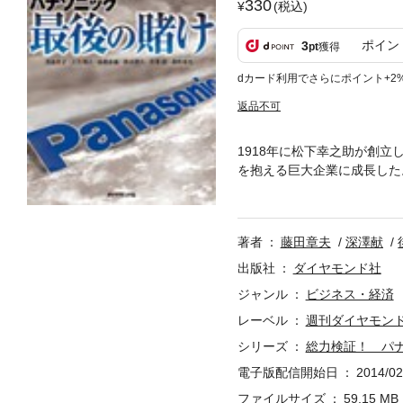
330
(税込)
ポイン
3
pt
獲得
dカード利用でさらにポイント+2
返品不可
1918年に松下幸之助が創
を抱える巨大企業に成長した。
大の危機に瀕している。その
への大胆なシフトを掲げる。
る大改革が始まった。『週刊ダ
著者
藤田章夫
深澤献
ンテンツは含まれません。
出版社
ダイヤモンド社
ジャンル
ビジネス・経済
レーベル
週刊ダイヤモンド
シリーズ
総力検証！ パ
電子版配信開始日
2014/02
ファイルサイズ
59.15 MB