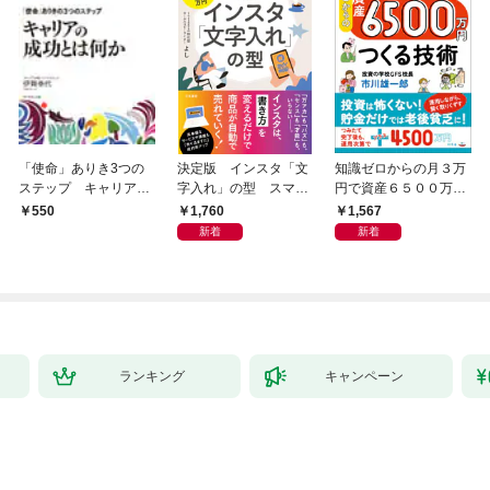
「使命」ありき3つの
決定版 インスタ「文
知識ゼロからの月３万
ステップ キャリアの
字入れ」の型 スマホ
円で資産６５００万円
成功とは何か
１画面で心をつかむ
つくる技術
1,760
1,567
550
「言葉のテンプレー
新着
新着
ト」
ランキング
キャンペーン