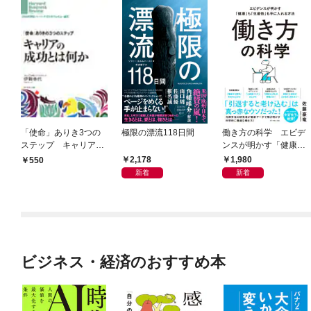
「使命」ありき3つの
極限の漂流118日間
働き方の科学 エビデ
ステップ キャリアの
ンスが明かす「健康」
成功とは何か
も「生産性」も手に入
2,178
1,980
550
れる方法
新着
新着
ビジネス・経済のおすすめ本