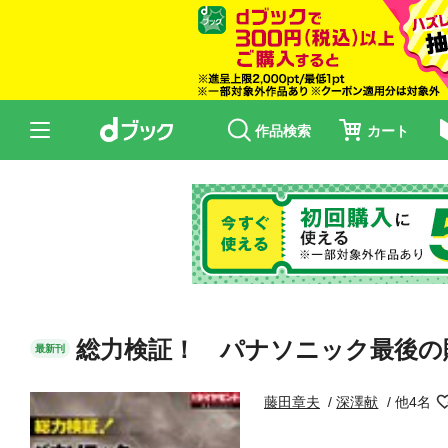
作品検索
カート
総力検証！ パナソニック最後の
最新刊
藤田章夫
深澤献
他4名