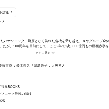
ト詳細
%
立したパナソニック。幾度となく訪れた危機を乗り越え、今やグループ全体
だが、100周年を目前にして、ここ2年で1兆5000億円もの巨額赤字
さなかに就任した津賀一宏社長は、テレビをはじめとする脱家電を推し進
日本企業の前途をも占う巨艦の決断──。まさしく、パナソニックの“最
イヤモンド』（2013年5月18日号）の第1特集を電子化したものです
後藤直義
鈴木崇久
浅島亮子
大矢博之
特集BOOKS
ナソニック最後の賭け
/25