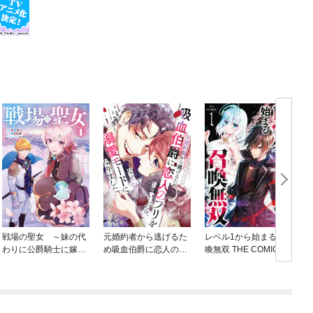
戦場の聖女 ～妹の代
元婚約者から逃げるた
レベル1から始まる召
わりに公爵騎士に嫁ぐ
め吸血伯爵に恋人のフ
喚無双 THE COMIC
ことになりましたが、
リをお願いしたら、な
今は幸せです～
ぜか溺愛モードになり
ました