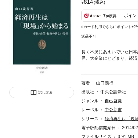
814
(税込)
ポイン
7
pt
獲得
dカード利用でさらにポイント+2
返品不可
長く不況にあえいでいた日本
界、大企業にとどまり、経済
融機関の企業支援、産学協同
り組みを紹介し、中小企業の
著者
山口義行
出版社
中央公論新社
試し読み
ジャンル
自己啓発
レーベル
中公新書
シリーズ
経済再生は「現
電子版配信開始日
2014/02
ファイルサイズ
3.91 MB