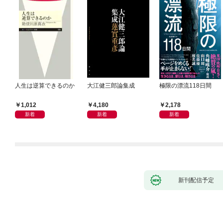
人生は逆算できるのか
大江健三郎論集成
極限の漂流118日間
1,012
4,180
2,178
新着
新着
新着
新刊配信予定