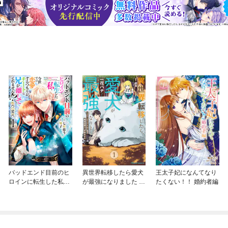
バッドエンド目前のヒ
異世界転移したら愛犬
王太子妃になんてなり
ロインに転生した私、
が最強になりました ～
たくない！！ 婚約者編
今世では恋愛するつも
シルバーフェンリルと
りがチートな兄が離し
俺が異世界暮らしを始
てくれません！？@C
めたら～ THE COMIC
OMIC