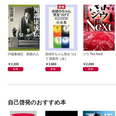
川端康成伝 双面の人
赤頭巾ちゃん気をつけ
ジウ The Next
て 四部作（全）
3,300
3,960
2,090
新着
新着
新着
自己啓発のおすすめ本