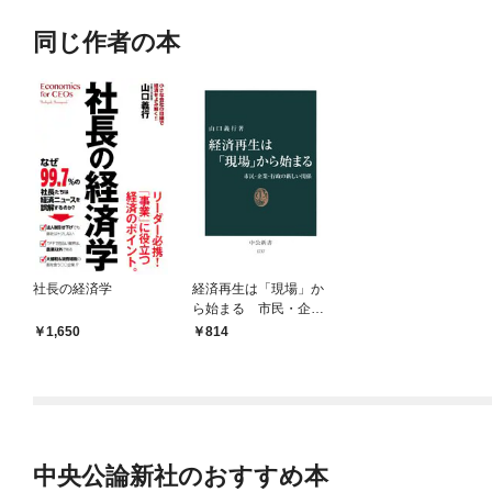
同じ作者の本
社長の経済学
経済再生は「現場」か
ら始まる 市民・企
業・行政の新しい関係
1,650
814
中央公論新社のおすすめ本