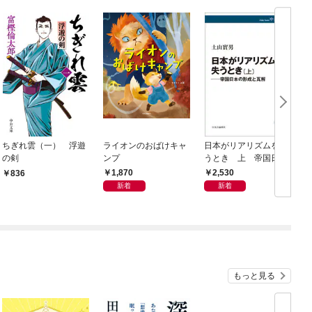
ちぎれ雲（一） 浮遊
ライオンのおばけキャ
日本がリアリズムを失
の剣
ンプ
うとき 上 帝国日本
の形成と瓦解
1,870
2,530
836
新着
新着
もっと見る