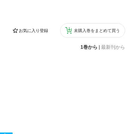
お気に入り登録
未購入巻をまとめて買う
1巻から
|
最新刊から