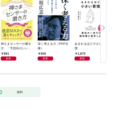
神さまセンサーの磨き
深く考える力（PHP文
あきれるほど小さい習
方 「予想外のいいこ
庫）
慣
と」が人生に飛び出し
891
850
1,870
てくる！
新着
新着
新着
無料