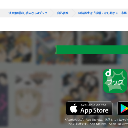
漫画無料試し読みならdブック
自己啓発
経済再生は「現場」から始まる 市民
Appleのロゴ、App Storeは、米国もしくはそ
Inc.の商標です。App Storeは、Apple In