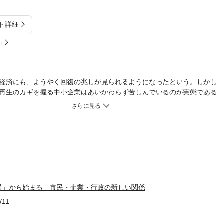
ト詳細
%
経済にも、ようやく回復の兆しが見られるようになったという。しかし
再生のカギを握る中小企業はあいかわらず苦しんでいるのが実態である
、企業間ネットワークの構築、生活基盤を支える地域医療など「現場」
再生、地域経済の再生に向けて新たな「解」を提示する。
場」から始まる 市民・企業・行政の新しい関係
/11