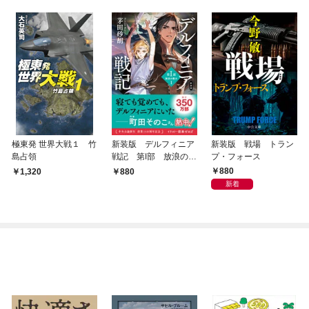
極東発 世界大戦１ 竹
新装版 デルフィニア
新装版 戦場 トラン
島占領
戦記 第Ⅰ部 放浪の戦
プ・フォース
士１
880
1,320
880
新着