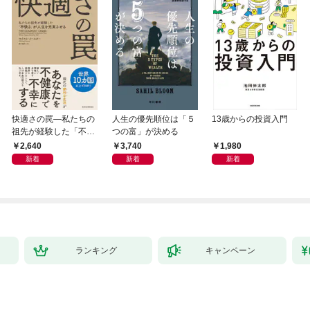
快適さの罠―私たちの
人生の優先順位は「５
13歳からの投資入門
祖先が経験した「不快
つの富」が決める
さ」が人生を充実させ
2,640
3,740
1,980
る
新着
新着
新着
ランキング
キャンペーン