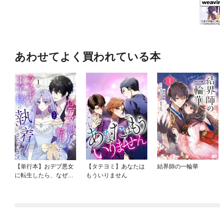
あわせてよく買われている本
【単行本】おデブ悪女
【タテヨミ】あなたは
結界師の一輪華
に転生したら、なぜか
もういりません
ラスボス王子様に執着
されています