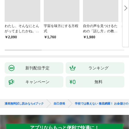
わたし、そんなにとん
宇宙を味方にする方程
自分の声を見つけるた
基地
がってましたかね。
式
めの「話し方」の教
るた
獅子座、Ａ型、丙午は
室 Ｏｒａｃｙ（オラ
￥2,090
￥1,760
￥1,980
￥2,
めぐる
シー）
新刊配信予定
ランキング
キャンペーン
無料
漫画無料試し読みならdブック
自己啓発
学校では教えない 徹底網羅！ お金儲け
アプリならもっと便利で快適に！