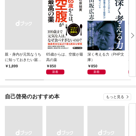
親・身内が元気なうち
65歳からは、空腹が最
深く考える力（PHP文
20
に知っておきたい届
高の薬
庫）
界史
出・手続きの準備（き
850
850
1,
￥1,899
ずな出版）
新着
新着
自己啓発のおすすめ本
もっと見る