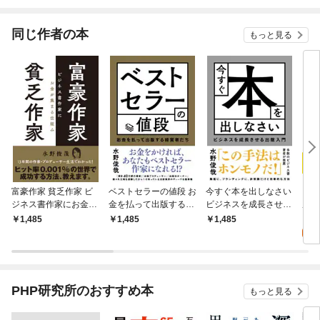
されています
りが
てく
OMI
同じ作者の本
もっと見る
富豪作家 貧乏作家 ビ
ベストセラーの値段 お
今すぐ本を出しなさい
【無
ジネス書作家にお金が
金を払って出版する経
ビジネスを成長させる
勝ち
集まる仕組み
営者たち
出版入門
本」
0
1,485
1,485
1,485
PHP研究所のおすすめ本
もっと見る