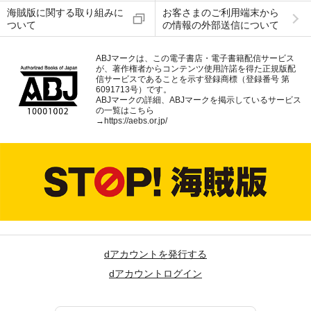
海賊版に関する取り組みに
お客さまのご利用端末から
ついて
の情報の外部送信について
ABJマークは、この電子書店・電子書籍配信サービス
が、著作権者からコンテンツ使用許諾を得た正規版配
信サービスであることを示す登録商標（登録番号 第
6091713号）です。
ABJマークの詳細、ABJマークを掲示しているサービス
の一覧はこちら
→
https://aebs.or.jp/
dアカウントを発行する
dアカウントログイン