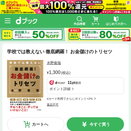
作品検索
カート
はじめての方へ
学校では教えない 徹底網羅！ お金儲けのトリセツ
水野俊哉
1,300
(税込)
11
pt
獲得
ポイント詳細
dカード利用でさらにポイント+2%
返品不可
カートへ
今すぐ買う