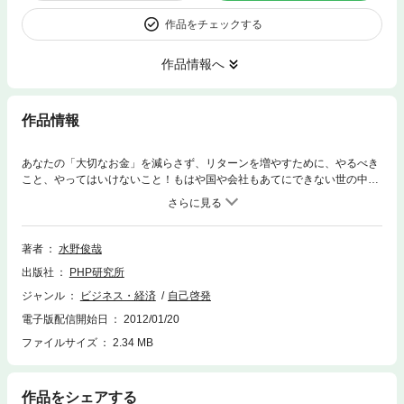
作品をチェックする
作品情報へ
作品情報
あなたの「大切なお金」を減らさず、リターンを増やすために、やるべき
こと、やってはいけないこと！もはや国や会社もあてにできない世の中で
は、「お金についてはわからない」では済まされない。 しかし、お金儲け
をしたいと思っていても、株式投資がいいのか、アパートの大家さんにな
るべきか、デイトレやFXで稼ぐか、転職すべきか、いっそ起業するか、な
かなか答えがみつからない。その答えをあなたが導き出すヒントとなる知
著者
水野俊哉
識が、この本のなかには満載されている。まず本書では、第1章で行動経
出版社
PHP研究所
済学の理論をベースに、人間のお金についての反応や心理について説明。
続く2章から4章までは、「株」「外貨」「不動産」など投資についての
ジャンル
ビジネス・経済
自己啓発
「常識と非常識」を解説。そして5章と6章は、本書の最重要パートともい
電子版配信開始日
2012/01/20
える「起業」と「ネットビジネス」について、知っておいて欲しいことが
書かれているので、ぜひ参考にして欲しい。
ファイルサイズ
2.34 MB
作品をシェアする