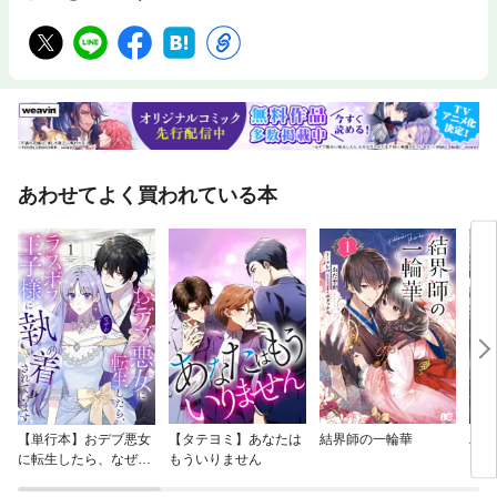
あわせてよく買われている本
【単行本】おデブ悪女
【タテヨミ】あなたは
結界師の一輪華
バッ
に転生したら、なぜか
もういりません
ロイ
ラスボス王子様に執着
今世