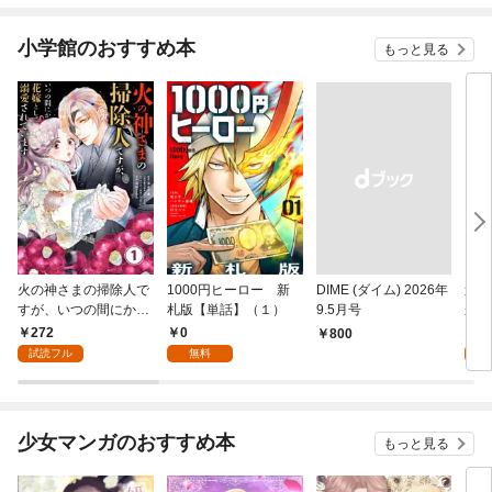
小学館のおすすめ本
もっと見る
火の神さまの掃除人で
1000円ヒーロー 新
DIME (ダイム) 2026年
追放
すが、いつの間にか花
札版【単話】（１）
9.5月号
かつ
嫁として溺愛されてい
まへ
272
0
1
￥800
ます【単話】（１）
れで
試読フル
無料
試
（１
少女マンガのおすすめ本
もっと見る