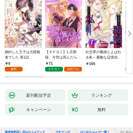
婚約した王子は元暗殺
【タテヨミ】1.旦那
社交界の毒婦とよばれ
視線
者でした 第1話
様、今世は死んだら許
る私～素敵な辺境伯令
る 1
しません
息に腕を折られたの
0
71
1
165
で、責任とってもらい
無料
タテヨミ
試読フル
試
ます～［ばら売り］
第1話
新刊配信予定
ランキング
キャンペーン
無料
漫画無料試し読みならdブック
少女マンガ
はじめちゃんが一番！
はじめち