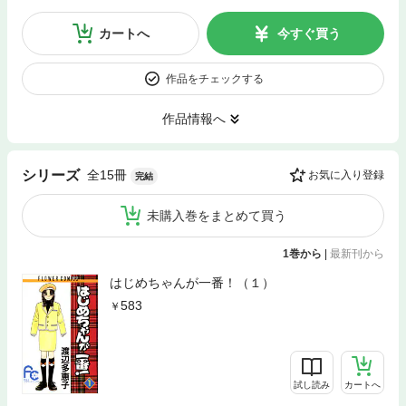
カートへ
今すぐ買う
作品をチェックする
作品情報へ
全15冊
シリーズ
お気に入り登録
完結
未購入巻をまとめて買う
1巻から
|
最新刊から
はじめちゃんが一番！（１）
583
試し読み
カートへ