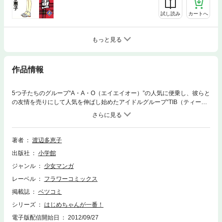
試し読み
カートへ
もっと見る
作品情報
5つ子たちのグループ“A・A・O（エイエイオー）”の人気に便乗し、彼らと
の友情を売りにして人気を伸ばし始めたアイドルグループ“TIB（ティー
ブ）”。しかしそれは、TIBが所属するセントラルプロの戦略だった。ライ
バルプロダクションの戦略に、はまってしまった5つ子たち。利用された
本人たちは気にしていなかったが、TIBの友情は本物だと信じていたはじ
めは大ショック。ことの真相をTIBに確かめたが、それが本当だと知り、
著者
渡辺多恵子
人間不信におちいりそうになる。それでも彼らを信じてやりたい甘さと、
出版社
小学館
先日、亮にその気はなくても、彼から言われたきつい一言に耐えかね、外
に飛び出したはじめは！？●収録作品はじめちゃんが一番！
ジャンル
少女マンガ
レーベル
フラワーコミックス
掲載誌
ベツコミ
シリーズ
はじめちゃんが一番！
電子版配信開始日
2012/09/27