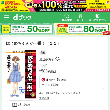
作品検索
カート
はじめての方へ
はじめちゃんが一番！（１１）
完結
渡辺多恵子
マンガ
583
(税込)
5
pt
獲得
ポイント詳細
dカード利用でさらにポイント+2%
返品不可
試し読み