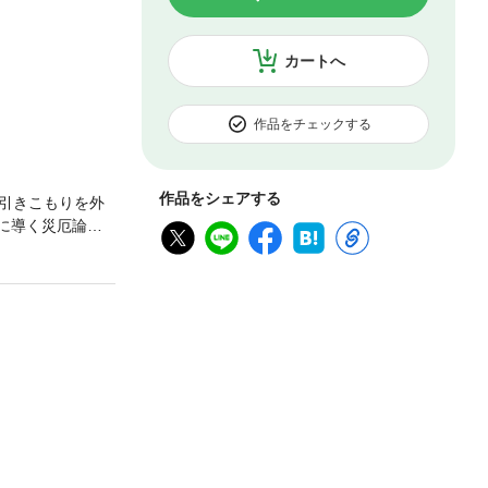
カートへ
作品をチェックする
作品をシェアする
引きこもりを外
に導く災厄論文
ット”に連行され