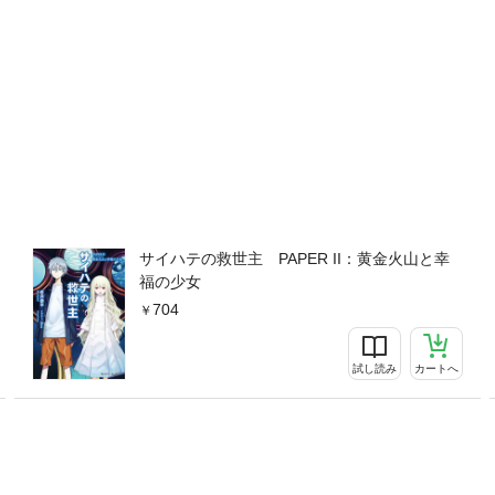
サイハテの救世主 PAPER II：黄金火山と幸
福の少女
704
試し読み
カートへ