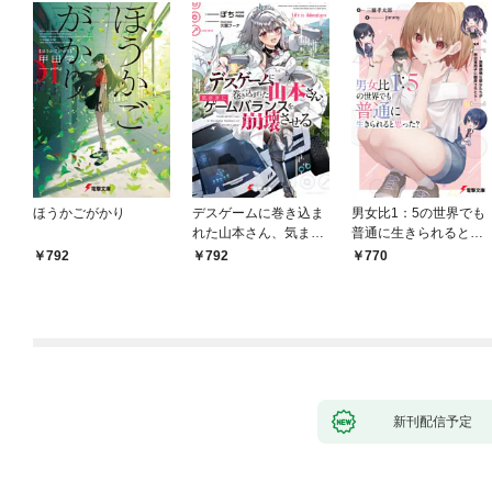
ほうかごがかり
デスゲームに巻き込ま
男女比1：5の世界でも
れた山本さん、気まま
普通に生きられると思
にゲームバランスを崩
った？ ～激重感情な
792
792
770
壊させる【電子特別
彼女たちが無自覚男子
版】
に翻弄されたら～
新刊配信予定