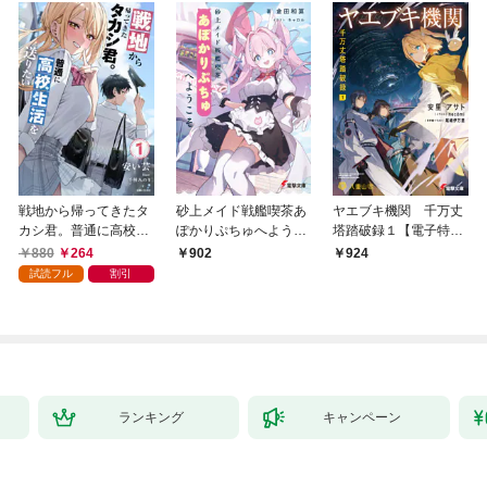
戦地から帰ってきたタ
砂上メイド戦艦喫茶あ
ヤエブキ機関 千万丈
カシ君。普通に高校生
ぽかりぷちゅへようこ
塔踏破録１【電子特別
活を送りたい【電子版
そ
版】
880
264
902
924
特典付】１
試読フル
割引
ランキング
キャンペーン