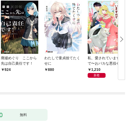
廃墟めぐり ここから
わたしで童貞捨てたく
私、愛されていますの
先は自己責任です！
せに
で〜おバカな悪役令
嬢？いいえ、最強令嬢
1,210
924
880
です〜
新着
無料