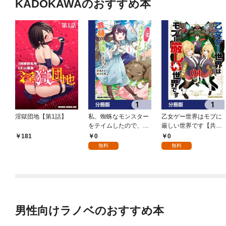
KADOKAWAのおすすめ本
淫獄団地【第1話】
私、蜘蛛なモンスター
乙女ゲー世界はモブに
をテイムしたので、ス
厳しい世界です【共和
パイダーシルクで裁縫
国編】【分冊版】 1
0
0
181
を頑張ります！【分冊
無料
無料
版】 1
男性向けラノベのおすすめ本