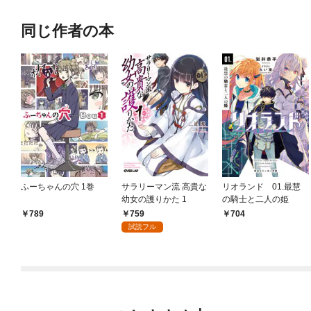
同じ作者の本
ふーちゃんの穴 1巻
サラリーマン流 高貴な
リオランド 01.最慧
幼女の護りかた 1
の騎士と二人の姫
759
789
704
試読フル