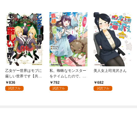
乙女ゲー世界はモブに
私、蜘蛛なモンスター
美人女上司滝沢さん
厳しい世界です【共和
をテイムしたので、ス
国編】 ０１
パイダーシルクで裁縫
836
792
682
を頑張ります！ 1
試読フル
試読フル
試読フル