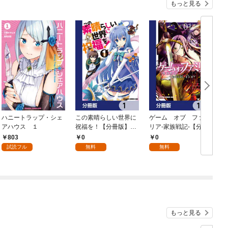
もっと見る
ハニートラップ・シェ
この素晴らしい世界に
ゲーム オブ ファミ
アハウス １
祝福を！【分冊版】
リア-家族戦記-【分冊
イ
1
版】 1
803
0
0
試読フル
無料
無料
もっと見る