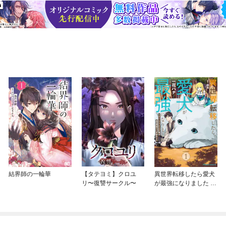
結界師の一輪華
【タテヨミ】クロユ
異世界転移したら愛犬
リ〜復讐サークル〜
が最強になりました ～
シルバーフェンリルと
俺が異世界暮らしを始
めたら～ THE COMIC