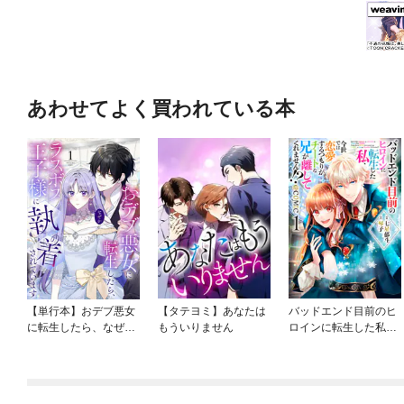
あわせてよく買われている本
【単行本】おデブ悪女
【タテヨミ】あなたは
バッドエンド目前のヒ
に転生したら、なぜか
もういりません
ロインに転生した私、
ラスボス王子様に執着
今世では恋愛するつも
されています
りがチートな兄が離し
てくれません！？@C
OMIC