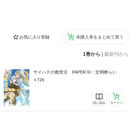
お気に入り登録
未購入巻をまとめて買う
1巻から
|
最新刊から
サイハテの救世主 PAPER III：文明喰らい
726
試し読み
カートへ