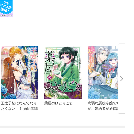
王太子妃になんてなり
薬屋のひとりごと
病弱な悪役令嬢です
たくない！！ 婚約者編
が、婚約者が過保護す
ぎて逃げ出したい(私た
ち犬猿の仲でしたよ
ね！？)