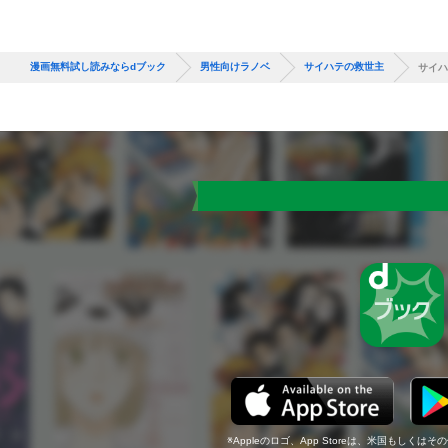
漫画無料試し読みならdブック
男性向けラノベ
サイハテの救世主
サイハ
Appleのロゴ、App Storeは、米国もしくはそ