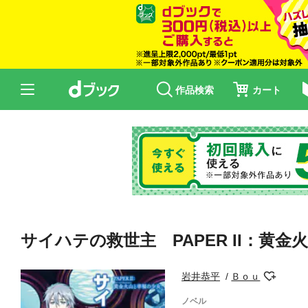
作品検索
カート
サイハテの救世主 PAPER II：黄
岩井恭平
Ｂｏｕ
ノベル