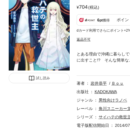
704
(税込)
ポイン
6
pt
獲得
dカード利用でさらにポイント+2
返品不可
とある理由で沖縄に暮らして
に出すこと!? そんな簡単
のひとつ『黄金火山』が、噴
る葉だが、そこにはかつて葉
試し読み
著者
岩井恭平
Ｂｏｕ
出版社
KADOKAWA
ジャンル
男性向けラノベ
レーベル
角川スニーカー
シリーズ
サイハテの救世
電子版配信開始日
2014/07