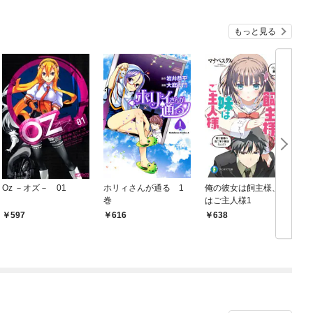
もっと見る
Oz －オズ－ 01
ホリィさんが通る 1
俺の彼女は飼主様、妹
巻
はご主人様1
P
597
616
638