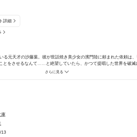
ト詳細
%
いる元天才の沙藤葉。彼が世話焼き美少女の濱門陸に頼まれた依頼は、
なことをさせるなんて……と絶望していたら、かつて提唱した世界を破滅
火の兆候を見せているという。噴火を止めるため海底基地“ゴールド・ピ
が弄んだ、噴火を予言する少女アンジェリンが住んでおり!?
文庫
主
/13