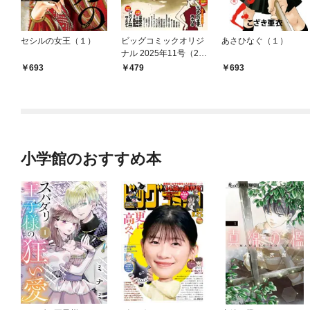
セシルの女王（１）
ビッグコミックオリジ
あさひなぐ（１）
ナル 2025年11号（20
25年5月20日発売)
693
479
693
小学館のおすすめ本