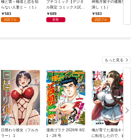
極と蕾～極道と恋を知
プチコミック【デジタ
神無月紫子の優雅な暇
らない人妻と～（１）
ル限定 コミックス試し
潰し（１）
読み特典付き】 2026
583
689
583
年9月号（2026年8月7
試読フル
新着
試読フル
日発売）
もっと見る
日替わり彼女（フルカ
漫画ゴラク 2026年 8/2
俺が育てた最強キャラ
ラー） 1
1・28 号
に転生したので、歯向