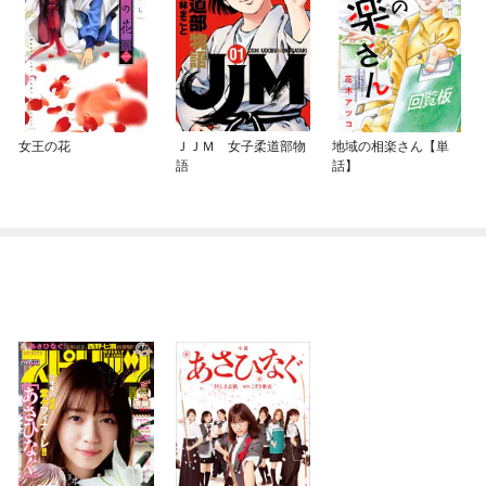
女王の花
ＪＪＭ 女子柔道部物
地域の相楽さん【単
語
話】