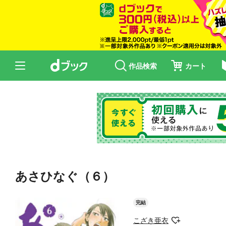
作品検索
カート
あさひなぐ（６）
完結
こざき亜衣