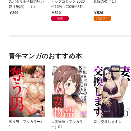
スパダリ王子様の狂い
ビッグコミック 2026
真綿の檻（１）
愛【単話】（１）
年16号（2026年8月7
日発売）
510
528
209
新着
試読フル
青年マンガのおすすめ本
奪う男（フルカラー）
人妻物語（フルカラ
妻、交換します１
1
ー）01