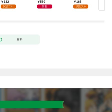
かうヤツはすべてぶん
132
550
165
殴って生きる事にしま
試読フル
新着
試読フル
した。１
無料