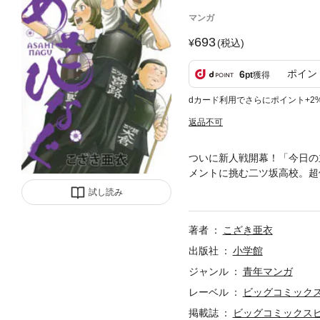
マンガ
693
(税込)
ポイン
6
pt
獲得
dカード利用でさらにポイント+2
返品不可
ついに新人戦開幕！「今日の
メントに挑む二ツ坂高校。超
ち進むには卑怯でも引き分け
試し読み
かれた将子は「ちょっとな」
真剣の一振りをみよ。大好評
著者
こざき亜衣
出版社
小学館
ジャンル
青年マンガ
レーベル
ビッグコミック
掲載誌
ビッグコミックス