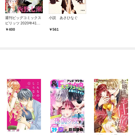
週刊ビッグコミックス
小説 あさひなぐ
ピリッツ 2020年41号
（2020年9月7日発
400
561
売）