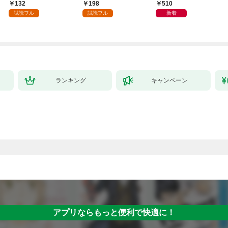
～１
日発売）
132
198
510
試読フル
試読フル
新着
ランキング
キャンペーン
アプリならもっと便利で快適に！