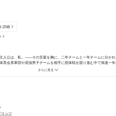
ト詳細
%
主人公は、私」――その言葉を胸に、二年チームと一年チームに分かれ
体育会系軍団や屈強男子チームを相手に団体戦を競り進む中で旭達一年
を狙って一点突破にかけなければならない。対戦相手から「恥ずかしく
と言いながら、大将・旭にすべてを託すが……。背負った重荷、押し殺
、なぎなた青春スポ根漫画、単行本第6弾！
ス
ピリッツ