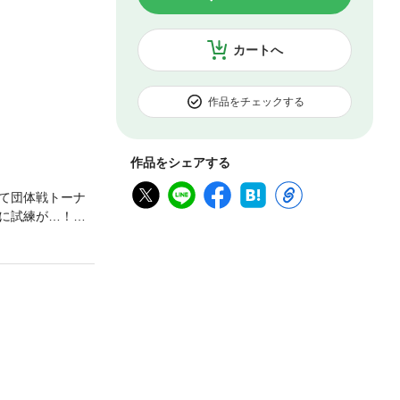
カートへ
作品をチェックする
作品をシェアする
て団体戦トーナ
に試練が…！勝
ないの？」と聞
した自分。旭、