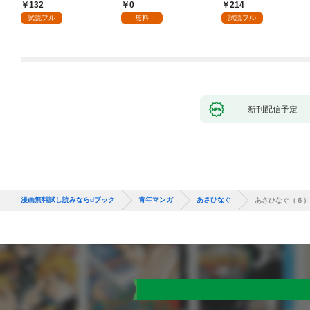
132
0
214
試読フル
無料
試読フル
新刊配信予定
漫画無料試し読みならdブック
青年マンガ
あさひなぐ
あさひなぐ（６）