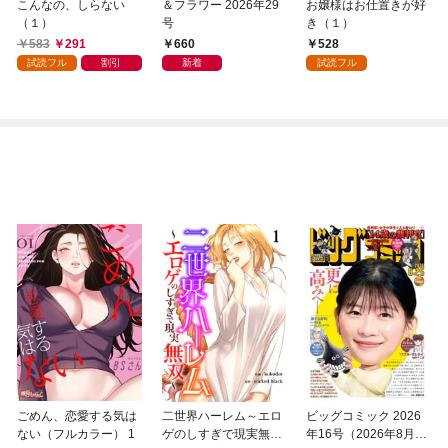
こんなの、しらない
＆フラワー 2026年29
お嬢様はお仕置きが好
（１）
号
き（１）
583
291
660
528
試読フル
割引
新着
試読フル
ごめん、恋愛する気は
二世界ハーレム～エロ
ビッグコミック 2026
ない（フルカラー） 1
ゲのしすぎで現実無双
年16号（2026年8月7