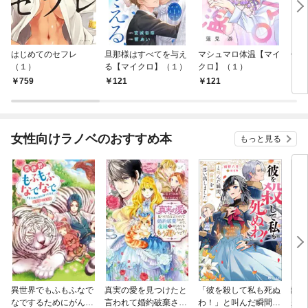
はじめてのセフレ
旦那様はすべてを与え
マシュマロ体温【マイ
信長
（１）
る【マイクロ】（１）
クロ】（１）
759
121
121
7
女性向けラノベのおすすめ本
もっと見る
異世界でもふもふなで
真実の愛を見つけたと
「彼を殺して私も死ぬ
離婚
なでするためにがんば
言われて婚約破棄され
わ！」と叫んだ瞬間、
が、