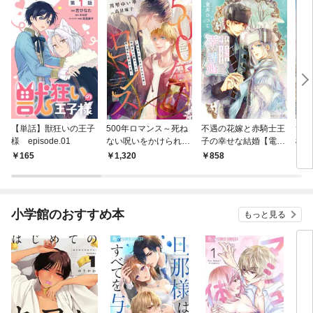
【単話】獣狂いの王子
500年ロマンス～死ね
不遇の花嫁と赤騎士王
ひと
様 episode.01
ない呪いをかけられた
子の幸せな結婚【電子
檻の
僕と何度生まれ変わっ
特別版】
う【
165
1,320
858
1,
ても同じ相手に惹かれ
ろし
る彼～
小学館のおすすめ本
もっと見る