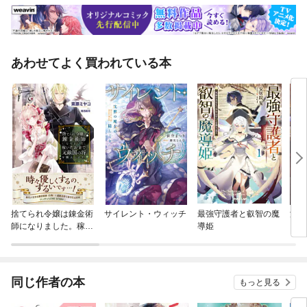
あわせてよく買われている本
捨てられ令嬢は錬金術
サイレント・ウィッチ
最強守護者と叡智の魔
没落
師になりました。稼い
導姫
まま
だお金で元敵国の将を
たの
購入します。
て独
同じ作者の本
もっと見る