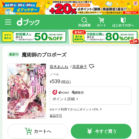
作品検索
カート
はじめての方へ
魔術師のプロポーズ
最新刊
葵木あんね
高星麻子
ノベル
539
(税込)
4
pt
獲得
ポイント詳細
dカード利用でさらにポイント+2%
返品不可
カートへ
今すぐ買う