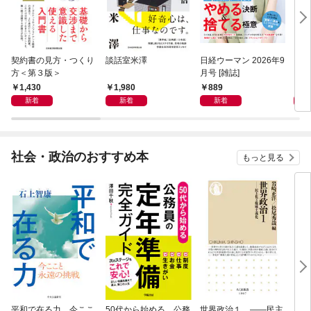
契約書の見方・つくり
談話室米澤
日経ウーマン 2026年9
日経
方＜第３版＞
月号 [雑誌]
ト！
【表
1,430
1,980
889
8
新着
新着
新着
社会・政治のおすすめ本
もっと見る
平和で在る力 今ここ
50代から始める 公務
世界政治１ ――民主
「力