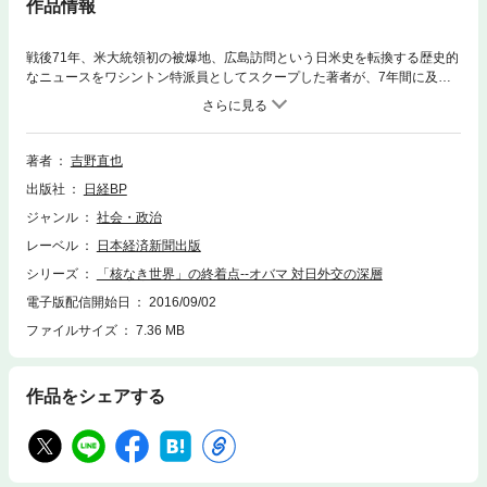
作品情報
戦後71年、米大統領初の被爆地、広島訪問という日米史を転換する歴史的
なニュースをワシントン特派員としてスクープした著者が、7年間に及び
取材した日米両政府の水面下の攻防、ホワイトハウス内の暗闘を、知られ
ざる生々しいエピソードを交えて明らかにする。「核なき世界」でノーベ
ル平和賞を獲得したオバマ米大統領が、自らの仕事の仕上げとして選んだ
のが広島訪問。オバマ政権発足により日米関係が大きく変わったことはほ
著者
吉野直也
とんど知られていない。初の黒人系大統領として選出されて以来、オバマ
出版社
日経BP
氏の政策目標は常に「史上初」を乗り越えることだった。その視点で見れ
ば、核廃棄、対イラン宥和、キューバ復交とつづいた外交の軌跡の終着点
ジャンル
社会・政治
に広島訪問は位置づけられる。オバマ氏が築いた対日外交が、どのように
レーベル
日本経済新聞出版
その後、引き継がれるのかを浮き彫りにする。オバマ氏は就任当初から広
島訪問を意識していたが、その実現は容易ではなかった。本書は、その知
シリーズ
「核なき世界」の終着点--オバマ 対日外交の深層
られざる闘いも活写する。
電子版配信開始日
2016/09/02
ファイルサイズ
7.36 MB
作品をシェアする