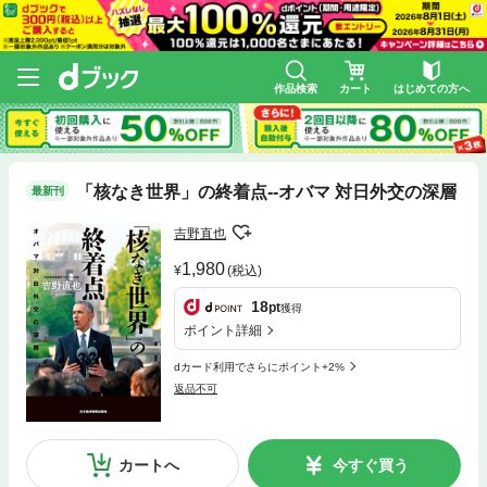
作品検索
カート
はじめての方へ
「核なき世界」の終着点--オバマ 対日外交の深層
最新刊
吉野直也
1,980
(税込)
18
pt
獲得
ポイント詳細
dカード利用でさらにポイント+2%
返品不可
カートへ
今すぐ買う