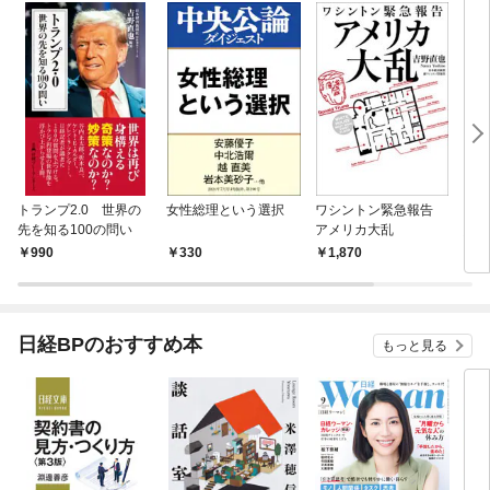
トランプ2.0 世界の
女性総理という選択
ワシントン緊急報告
「核
先を知る100の問い
アメリカ大乱
点-
深層
990
330
1,870
1,
日経BPのおすすめ本
もっと見る