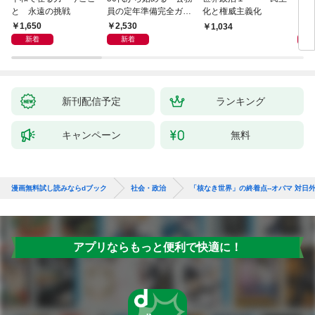
と 永遠の挑戦
員の定年準備完全ガイ
化と権威主義化
く 
ド
1,650
2,530
1,
1,034
新着
新着
新刊配信予定
ランキング
キャンペーン
無料
漫画無料試し読みならdブック
社会・政治
「核なき世界」の終着点--オバマ 対日
アプリならもっと便利で快適に！