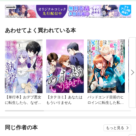
あわせてよく買われている本
【単行本】おデブ悪女
【タテヨミ】あなたは
バッドエンド目前のヒ
【タ
に転生したら、なぜか
もういりません
ロインに転生した私、
リ〜
ラスボス王子様に執着
今世では恋愛するつも
されています
りがチートな兄が離し
てくれません！？@C
OMIC
同じ作者の本
もっと見る