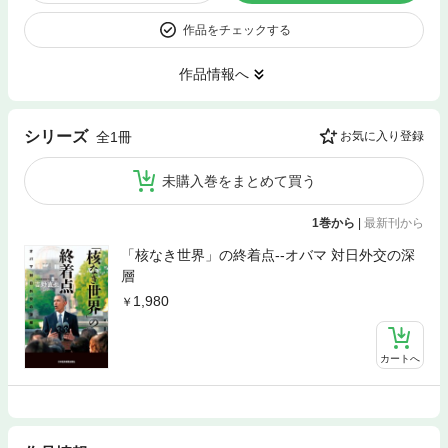
作品をチェックする
作品情報へ
シリーズ
全1冊
お気に入り登録
未購入巻をまとめて買う
1巻から
|
最新刊から
「核なき世界」の終着点--オバマ 対日外交の深
層
1,980
カートへ