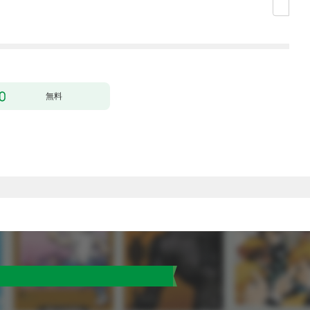
【第1話】
ック） 分冊版 1
どうやら違うようです
（コミック） 分冊版 1
無料