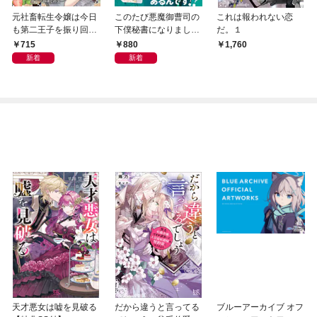
元社畜転生令嬢は今日
このたび悪魔御曹司の
これは報われない恋
も第二王子を振り回す
下僕秘書になりました
だ。１
～パワハラで鍛えられ
が屈しません！～地獄
715
880
1,760
た私に、侯爵令嬢の嫌
のはじまりと思いきや
新着
新着
がらせは効きません～
まさかの極上溺愛エン
ド！？～【SS付き】
天才悪女は嘘を見破る
だから違うと言ってる
ブルーアーカイブ オフ