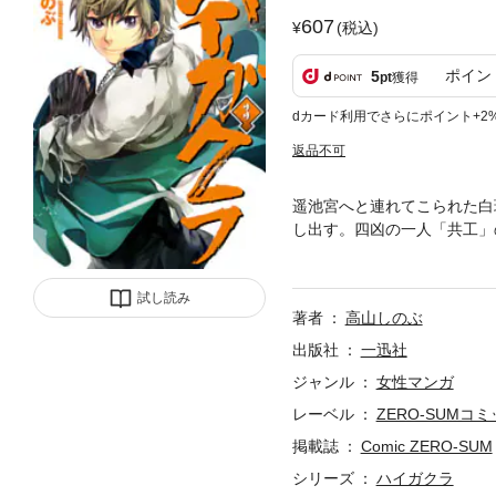
607
(税込)
ポイン
5
pt
獲得
dカード利用でさらにポイント+2
返品不可
遥池宮へと連れてこられた白
し出す。四凶の一人「共工」
う…。
試し読み
著者
高山しのぶ
出版社
一迅社
ジャンル
女性マンガ
レーベル
ZERO-SUMコ
掲載誌
Comic ZERO-SUM
シリーズ
ハイガクラ