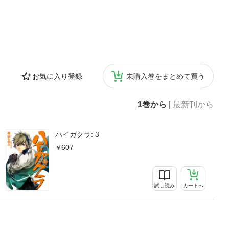
お気に入り登録
未購入巻をまとめて買う
1巻から
|
最新刊から
ハイガクラ: 3
607
試し読み
カートへ