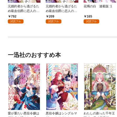
元婚約者から逃げるた
元婚約者から逃げるた
花燭の白 連載版: 1
め吸血伯爵に恋人のフ
め吸血伯爵に恋人のフ
リをお願いしたら、な
リをお願いしたら、な
792
209
165
ぜか溺愛モードになり
ぜか溺愛モードになり
試読フル
試読フル
試読フル
ました（１）
ました 分冊版（１）
一迅社のおすすめ本
愛が重たい悪役令嬢は
悪役令嬢はシングルマ
わたしの創った千年王