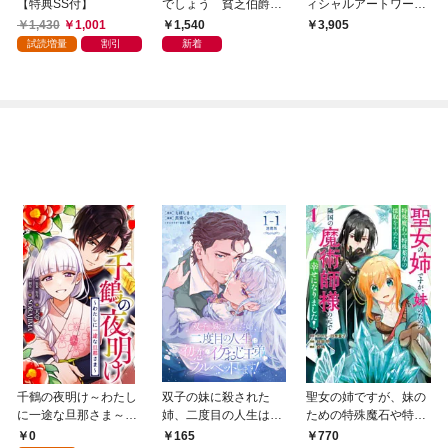
【特典SS付】
でしょう 貧乏伯爵令
ィシャルアートワーク
嬢ですが訳あって大富
ス
1,430
1,001
1,540
3,905
豪侯爵様の契約妻にな
試読増量
割引
新着
りました【特典SS付】
千鶴の夜明け～わたし
双子の妹に殺された
聖女の姉ですが、妹の
に一途な旦那さま～
姉、二度目の人生は初
ための特殊魔石や特殊
【分冊版】 1話「北条
恋のイケおじ王弟にフ
薬草の採取をやめた
0
165
770