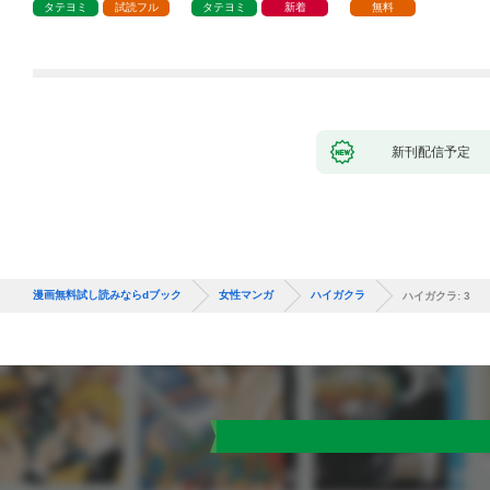
タテヨミ
試読フル
タテヨミ
新着
無料
新刊配信予定
漫画無料試し読みならdブック
女性マンガ
ハイガクラ
ハイガクラ: 3