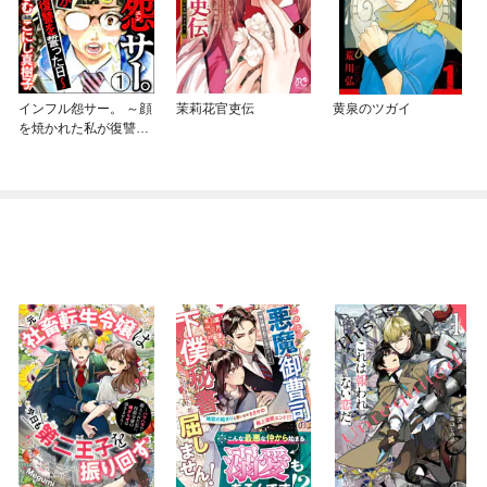
インフル怨サー。 ～顔
茉莉花官吏伝
黄泉のツガイ
を焼かれた私が復讐を
誓った日～（分冊版）