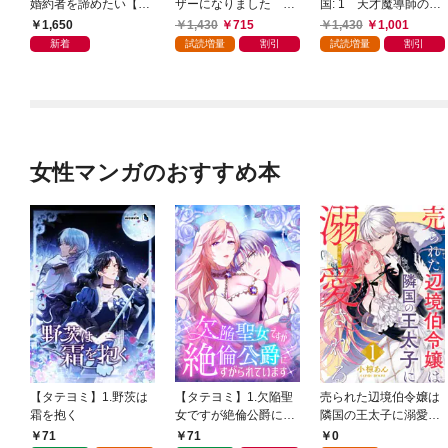
婚約者を諦めたい【特
ザーになりました 双
国: 1 天才魔導師の自
典SS付】
子を引き取りましたが
由気ままな転生無双譚
1,650
1,430
715
1,430
1,001
公爵様からの溺愛は想
【特典SS付】
新着
試読増量
割引
試読増量
割引
定外です【特典SS付】
女性マンガのおすすめ本
【タテヨミ】1.野茨は
【タテヨミ】1.欠陥聖
売られた辺境伯令嬢は
霜を抱く
女ですが絶倫公爵にす
隣国の王太子に溺愛さ
がられています
れる 1
71
71
0