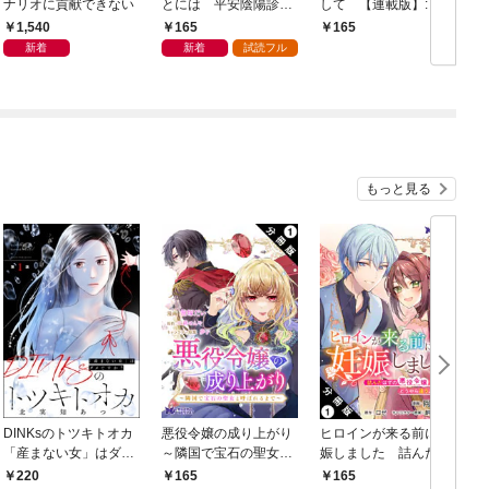
ナリオに貢献できない
とには 平安陰陽診療
して 【連載版】: 1
録 【連載版】: 1
1,540
165
165
新着
新着
試読フル
もっと見る
DINKsのトツキトオカ
悪役令嬢の成り上がり
ヒロインが来る前に妊
「産まない女」はダメ
～隣国で宝石の聖女と
娠しました 詰んだは
ですか？（分冊版）
呼ばれるまで～（コミ
ずの悪役令嬢ですが、
220
165
165