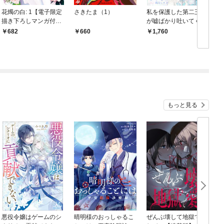
花燭の白: 1【電子限定
さきたま（1）
私を保護した第二王子
描き下ろしマンガ付
が嘘ばかり吐いてくる
き】
682
660
1,760
もっと見る
悪役令嬢はゲームのシ
晴明様のおっしゃるこ
ぜんぶ壊して地獄で愛