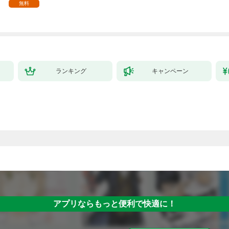
家の生贄（１）」
ルベットします！ 連載
ら、隣国の魔術師様の
無料
版：1-1
元で幸せになりまし
た！（コミック） 1巻
ランキング
キャンペーン
アプリならもっと便利で快適に！