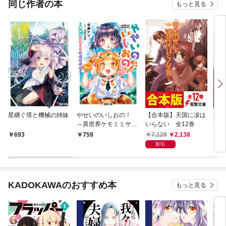
同じ作者の本
もっと見る
星継ぐ塔と機械の姉妹
やせいのいしおの！
【合本版】天国に涙は
剣と
～異世界ケモミミサバ
いらない 全12巻
ルド
イバル～
7,128
2,138
693
759
7
割引
KADOKAWAのおすすめ本
もっと見る