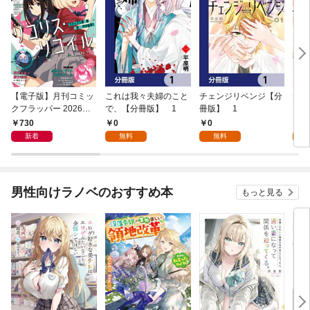
【電子版】月刊コミッ
これは我々夫婦のこと
チェンジリベンジ【分
チェ
クフラッパー 2026年9
で、【分冊版】 1
冊版】 1
月号
730
0
0
7
新着
無料
無料
試
男性向けラノベのおすすめ本
もっと見る