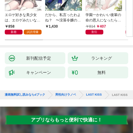
エロゲ好きな美少女
だから、私言ったわよ
学園一かわいい後輩の
くた
は、エロゲみたいなこ
ね？ 〜没落令嬢の案
命の恩人になったら、
ども
と全部シてほしい【電
外楽しい領地改革〜
通い妻になって関係を
858
814
407
8
1,430
子ＳＳ特典付き】
迫ってくる。
新着
試読増量
割引
新刊配信予定
ランキング
キャンペーン
無料
漫画無料試し読みならdブック
男性向けラノベ
LAST KISS
LAST KISS
アプリならもっと便利で快適に！