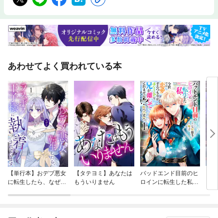
あわせてよく買われている本
【単行本】おデブ悪女
【タテヨミ】あなたは
バッドエンド目前のヒ
【タ
に転生したら、なぜか
もういりません
ロインに転生した私、
リ〜
ラスボス王子様に執着
今世では恋愛するつも
されています
りがチートな兄が離し
てくれません！？@C
OMIC