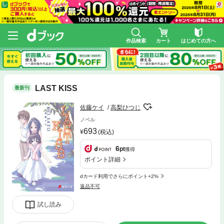
作品検索
カート
はじめての方へ
LAST KISS
最新刊
佐藤ケイ
高梨ひつじ
ノベル
693
(税込)
6
pt
獲得
ポイント詳細
dカード利用でさらにポイント+2%
返品不可
試し読み