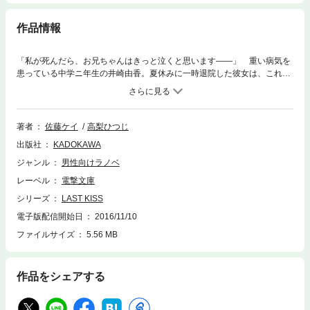
作品情報
「私が死んだら、お兄ちゃんはきっと泣くと思います――」 重い病気を
患っている中学ニ年生の井崎由香。夏休みに一時退院した彼女は、これま
でほとんど接触のなかった兄の智弘と、“かんネェ”こと夏尾とともに過ご
した夏の想い出を日記帳に綴る。 兄に帽子を買ってもらったこと、神戸
の高山植物園に行ったこと、お弁当を持って須磨海岸に海水浴に行ったこ
と……。 だが、何気ない日々の中で少しずつ兄への気持ちは形を変えて
著者
佐藤ケイ
高梨ひつじ
いく。揺れ動く淡い恋心を知るべくもない智弘。そして由香の気持ちを知
出版社
KADOKAWA
ってしまった夏尾。結末は悲しい出来事とともに訪れた……。
ジャンル
男性向けラノベ
レーベル
電撃文庫
シリーズ
LAST KISS
電子版配信開始日
2016/11/10
ファイルサイズ
5.56 MB
作品をシェアする