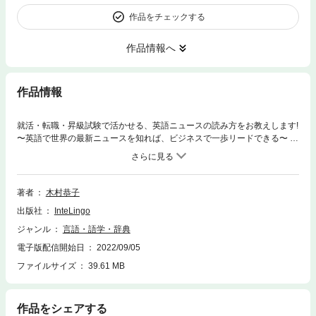
作品をチェックする
作品情報へ
作品情報
就活・転職・昇級試験で活かせる、英語ニュースの読み方をお教えします!
〜英語で世界の最新ニュースを知れば、ビジネスで一歩リードできる〜 B
Sテレ東「日経ニュースプラス9」でおなじみの日経編集委員が教える5段
階メソッドで世界の最新ニュースが読める・聞ける。 長年、世界の最前線
の報道に携わり、政治・経済の動向を取材。 身を持って英語での情報収集
の大切さを体験してきたからこそ伝えたい、英語ニュースへのアンテナと
著者
木村恭子
読み方。 日本経済新聞、Financial Timesなど一流の信頼おけるニュース
出版社
InteLingo
メディアの素材をひもとき、英語ニュースの基本から応用まで1冊でわか
りやすく解説。 これまでにない英語ニュースに特化した教材! ・付録とし
ジャンル
言語・語学・辞典
て時事英語必須表現1000を収録 ・英語ニュース音声つき
電子版配信開始日
2022/09/05
ファイルサイズ
39.61 MB
作品をシェアする