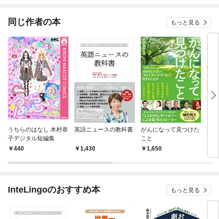
てくれません！？@C
OMIC
同じ作者の本
もっと見る
うちらのはなし 木村恭
英語ニュースの教科書
がんになって見つけた
好き
子デジタル短編集
こと
ない
440
1,430
1,650
5
InteLingoのおすすめ本
もっと見る