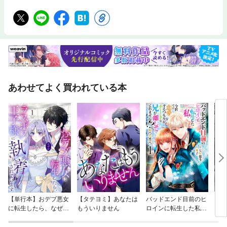
あわせてよく買われている本
【単行本】おデブ悪女
【タテヨミ】あなたは
バッドエンド目前のヒ
【タ
に転生したら、なぜか
もういりません
ロインに転生した私、
リ〜
ラスボス王子様に執着
今世では恋愛するつも
されています
りがチートな兄が離し