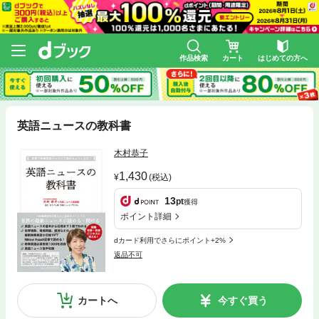
作品検索
カート
はじめての方へ
英語ニュースの教科書
木村恭子
1,430
(税込)
13
pt
獲得
ポイント詳細
dカード利用でさらにポイント+2%
返品不可
カートへ
今すぐ買う