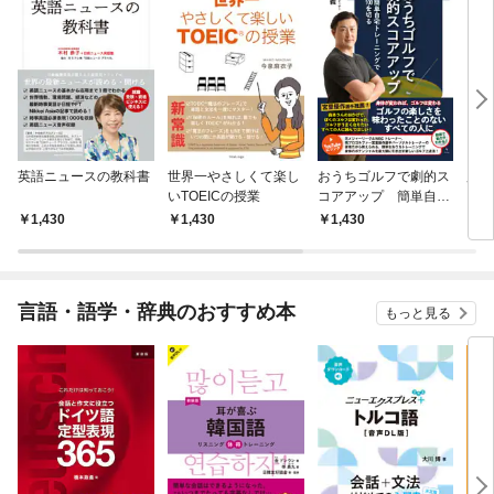
英語ニュースの教科書
世界一やさしくて楽し
おうちゴルフで劇的ス
魔法
いTOEICの授業
コアアップ 簡単自宅
トレーニングで100を
1,430
1,430
1,430
1,
切る
言語・語学・辞典のおすすめ本
もっと見る