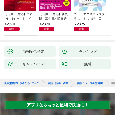
【音声DL対応】これ
【音声DL対応】新装
ニューエクスプレスプ
【音
だけは知っておこう！
版 耳が喜ぶ韓国語 リ
ラス トルコ語［音声
イタ
新装版 会話と作文に
スニング体得トレーニ
DL版］
よく
2,530
2,420
2,475
2,
役立つドイツ語定型表
ング
新着
新着
新着
現365
新刊配信予定
ランキング
キャンペーン
無料
漫画無料試し読みならdブック
言語・語学・辞典
英語ニュースの教科書
英
アプリならもっと便利で快適に！