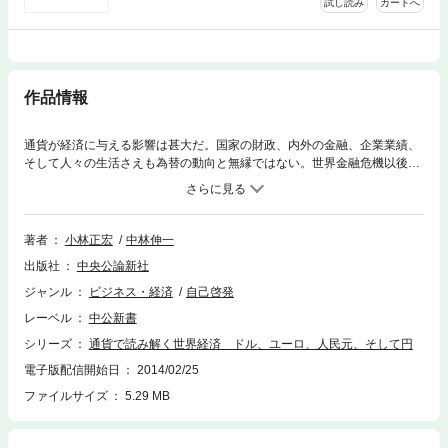
試し読み
カートへ
作品情報
通貨が経済に与える影響は甚大だ。国家の財政、内外の金融、企業業績、
そして人々の生活さえも為替の動向と無縁ではない。世界金融危機以後、
不安定さを増した金融システムと経済の動きを精緻に検証し、ドル覇権の
行方、ユーロ圏の諸問題、人民元や円の未来を見極める。複雑に絡み合
う”通貨””実体経済””財政金融政策”の三つ巴を歴史を踏まえて読みほどき、
世界経済の持続的成長のためにいま何をなすべきか考える。
著者
小林正宏
中林伸一
出版社
中央公論新社
ジャンル
ビジネス・経済
自己啓発
レーベル
中公新書
シリーズ
通貨で読み解く世界経済 ドル、ユーロ、人民元、そして円
電子版配信開始日
2014/02/25
ファイルサイズ
5.29 MB