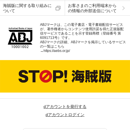
海賊版に関する取り組みに
お客さまのご利用端末から
ついて
の情報の外部送信について
ABJマークは、この電子書店・電子書籍配信サービス
が、著作権者からコンテンツ使用許諾を得た正規版配
信サービスであることを示す登録商標（登録番号 第
6091713号）です。
ABJマークの詳細、ABJマークを掲示しているサービス
の一覧はこちら
→
https://aebs.or.jp/
dアカウントを発行する
dアカウントログイン