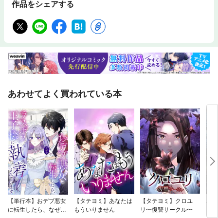
作品をシェアする
あわせてよく買われている本
【単行本】おデブ悪女
【タテヨミ】あなたは
【タテヨミ】クロユ
バッ
に転生したら、なぜか
もういりません
リ〜復讐サークル〜
ロイ