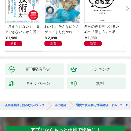
「考えられない」「集
わたし、そんなにとん
自分の声を見つけるた
宇宙
中できない」から脱
がってましたかね。
めの「話し方」の教
式
却！ AI時代の読む技
獅子座、Ａ型、丙午は
室 Ｏｒａｃｙ（オラ
1,980
2,090
1,980
1,
術大全
めぐる
シー）
新着
新着
新着
新刊配信予定
ランキング
キャンペーン
無料
漫画無料試し読みならdブック
自己啓発
通貨で読み解く世界経済 ドル、ユーロ
アプリならもっと便利で快適に！