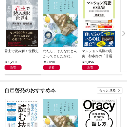
君主で読み解く世界史
わたし、そんなにとん
マンション高騰の真
私と
がってましたかね。
実 都市部の「非居住
紀 
獅子座、Ａ型、丙午は
化」が街を壊す
ヤが
1,210
2,090
1,056
1,
めぐる
新着
新着
新着
自己啓発のおすすめ本
もっと見る