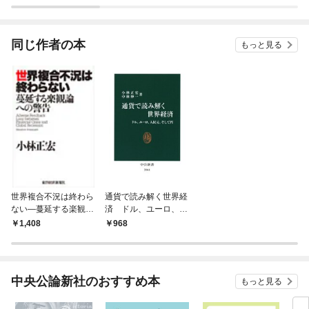
ラスボス王子様に執着
今世
されています
りが
てく
OMI
同じ作者の本
もっと見る
世界複合不況は終わら
通貨で読み解く世界経
ない―蔓延する楽観論
済 ドル、ユーロ、人
への警告
民元、そして円
1,408
968
中央公論新社のおすすめ本
もっと見る