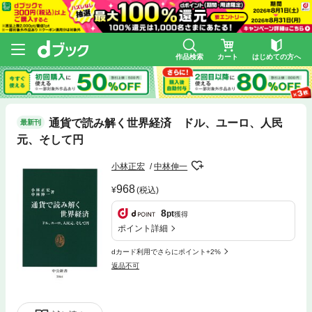
作品検索
カート
はじめての方へ
通貨で読み解く世界経済 ドル、ユーロ、人民
最新刊
元、そして円
小林正宏
中林伸一
968
(税込)
8
pt
獲得
ポイント詳細
dカード利用でさらにポイント+2%
返品不可