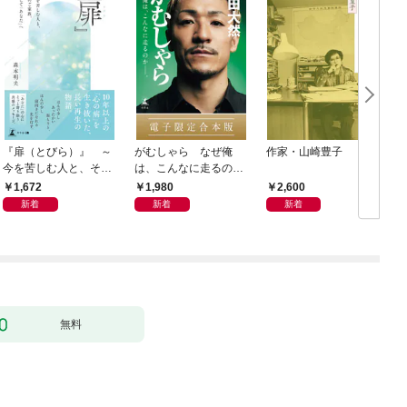
『扉（とびら）』 ～
がむしゃら なぜ俺
作家・山崎豊子
今を苦しむ人と、その
は、こんなに走るのか
ご家族、そして「あな
——。【電子限定合本
1,672
1,980
2,600
た」へ～
版】
新着
新着
新着
無料