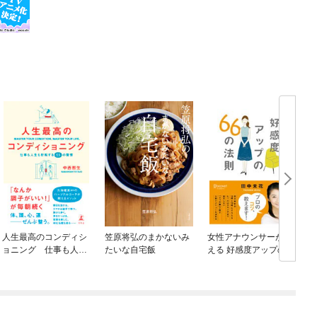
人生最高のコンディシ
笠原将弘のまかないみ
女性アナウンサーが教
ョニング 仕事も人生
たいな自宅飯
える 好感度アップの6
も好転する55の習慣
6の法則