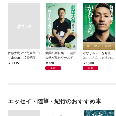
佐藤大樹 2nd写真集『I
激闘の舞台裏――前田
がむしゃら なぜ俺
n Motion』【電子限定
大然が見たワールドカ
は、こんなに走るのか
動画特典付き】
ップ2026
——。【電子限定合本
220
1,980
￥3,135
版】
新着
新着
エッセイ・随筆・紀行のおすすめ本