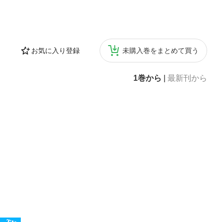
お気に入り登録
未購入巻をまとめて買う
1巻から
|
最新刊から