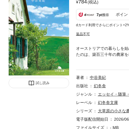
784
(税込)
ポイン
7
pt
獲得
dカード利用でさらにポイント+2
返品不可
オーストリアでの暮らしを始
たのは、築百三十年の農家を
り。不便さを楽しみながら、
なエッセイ。
著者
中谷美紀
試し読み
出版社
幻冬舎
ジャンル
エッセイ・随筆
レーベル
幻冬舎文庫
シリーズ
大草原の小さな
電子版配信開始日
2026/06
ファイルサイズ
- MB