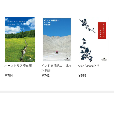
オーストリア滞在記
インド旅行記１ 北イ
ないものねだり
ンド編
784
742
575