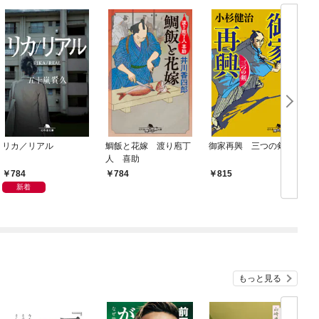
リカ／リアル
鯛飯と花嫁 渡り庖丁
御家再興 三つの剣
人 喜助
784
784
815
新着
もっと見る