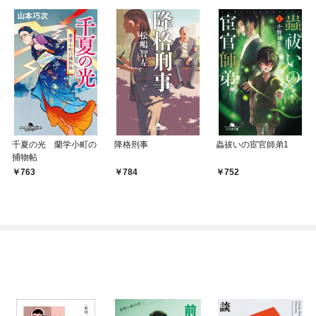
千夏の光 蘭学小町の
降格刑事
蟲祓いの宦官師弟1
捕物帖
763
784
752