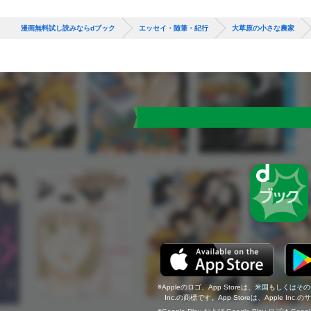
漫画無料試し読みならdブック
エッセイ・随筆・紀行
大草原の小さな農家
Appleのロゴ、App Storeは、米国もしくはそ
Inc.の商標です。App Storeは、Apple In