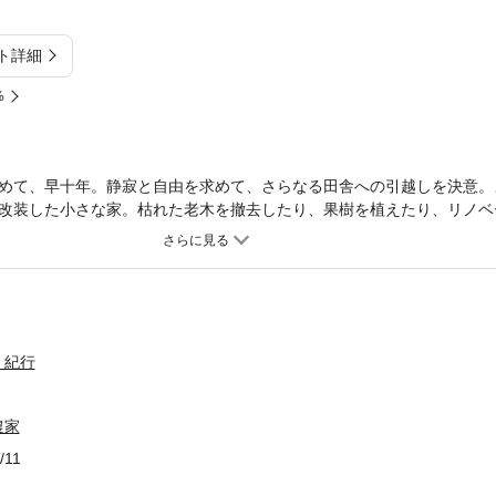
ト詳細
%
めて、早十年。静寂と自由を求めて、さらなる田舎への引越しを決意。
改装した小さな家。枯れた老木を撤去したり、果樹を植えたり、リノベ
豊かな自然と共に暮らす。自分の居場所を整える傍らで、日々の思いを
・紀行
農家
/11