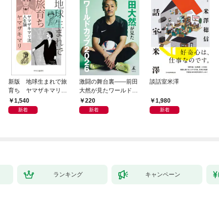
新版 地球生まれで旅
激闘の舞台裏――前田
談話室米澤
育ち ヤマザキマリ流
大然が見たワールドカ
人生論
ップ2026
1,540
220
1,980
新着
新着
新着
ランキング
キャンペーン