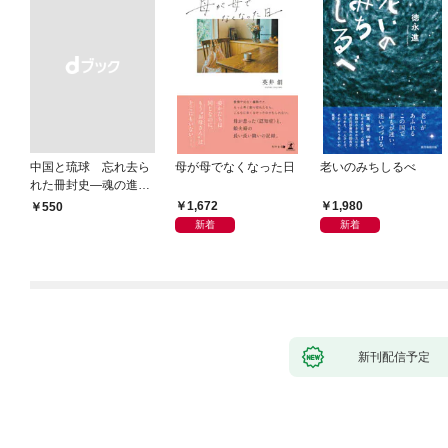
中国と琉球 忘れ去ら
母が母でなくなった日
老いのみちしるべ
れた冊封史―魂の進化
―
1,672
1,980
￥550
新着
新着
新刊配信予定