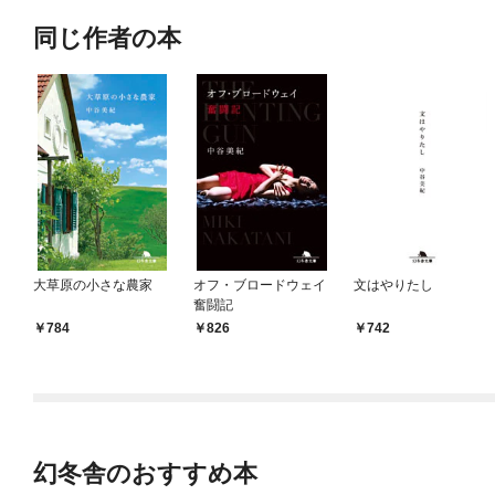
同じ作者の本
大草原の小さな農家
オフ・ブロードウェイ
文はやりたし
奮闘記
784
826
742
幻冬舎のおすすめ本