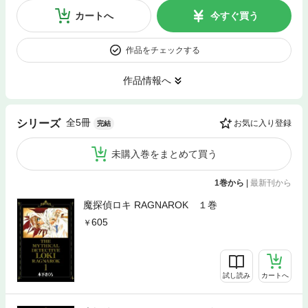
カートへ
今すぐ買う
作品をチェックする
作品情報へ
全5冊
シリーズ
お気に入り登録
完結
未購入巻をまとめて買う
1巻から
|
最新刊から
魔探偵ロキ RAGNAROK １巻
605
試し読み
カートへ