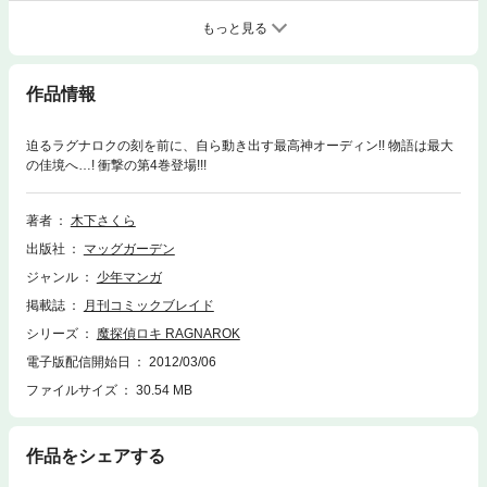
もっと見る
作品情報
迫るラグナロクの刻を前に、自ら動き出す最高神オーディン!! 物語は最大
の佳境へ…! 衝撃の第4巻登場!!!
著者
木下さくら
出版社
マッグガーデン
ジャンル
少年マンガ
掲載誌
月刊コミックブレイド
シリーズ
魔探偵ロキ RAGNAROK
電子版配信開始日
2012/03/06
ファイルサイズ
30.54 MB
作品をシェアする