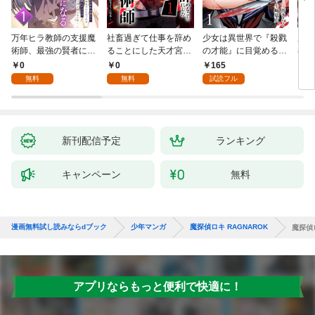
万年ヒラ教師の支援魔
社畜過ぎて仕事を辞め
少女は異世界で『殺戮
魔王
術師、最強の賢者にな
ることにした天才宮廷
の才能』に目覚める
者パ
る～不人気の支援魔術
魔術師～辺境の地でス
(話売り) #1
やっ
0
0
165
2
師は給料泥棒だと魔術
ローライフを夢見る
無料
無料
試読フル
大学をクビになった
が、不届き者を倒して
が、出世した元教え子
いたら『最果ての魔
たちのおかげで何も困
女』と呼ばれるように
らない件～ 第1話
なる～ 第1話
新刊配信予定
ランキング
キャンペーン
無料
漫画無料試し読みならdブック
少年マンガ
魔探偵ロキ RAGNAROK
魔探偵
アプリならもっと便利で快適に！