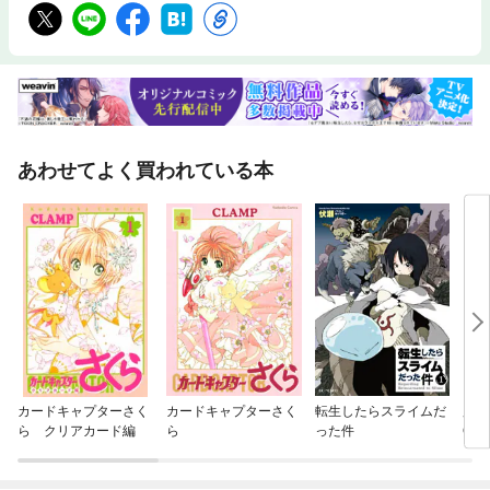
あわせてよく買われている本
カードキャプターさく
カードキャプターさく
転生したらスライムだ
魔探
ら クリアカード編
ら
った件
OK