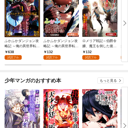
ふかふかダンジョン攻
ふかふかダンジョン攻
ロメリア戦記～伯爵令
まも
略記 ～俺の異世界転生
略記 ～俺の異世界転生
嬢、魔王を倒した後も
封の
冒険譚～ 1巻
冒険譚～【分冊版】 1
人類やばそうだから軍
638
132
132
6
巻
隊組織する～【分冊
試読フル
試読フル
試読フル
試
版】 1巻
少年マンガのおすすめ本
もっと見る