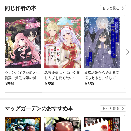
同じ作者の本
もっと見る
ヴァンパイア公爵と生
悪役令嬢はとにかく推
政略結婚から始まる幸
tact
贄妻～貧乏令嬢の就職
しカプを愛でたい～気
福もあると、信じても
先は吸血鬼公爵の花嫁
付けば婚約者に囲い込
いいですか？（上）
550
550
550
6
～
まれているのです
が！？～
マッグガーデンのおすすめ本
もっと見る