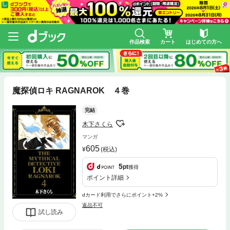
作品検索
カート
はじめての方へ
魔探偵ロキ RAGNAROK ４巻
完結
木下さくら
マンガ
605
(税込)
5
pt
獲得
ポイント詳細
dカード利用でさらにポイント+2%
返品不可
試し読み