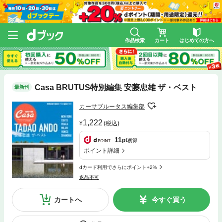
作品検索
カート
はじめての方へ
Casa BRUTUS特別編集 安藤忠雄 ザ・ベスト
最新刊
カーサブルータス編集部
1,222
(税込)
11
pt
獲得
ポイント詳細
dカード利用でさらにポイント+2%
返品不可
カートへ
今すぐ買う