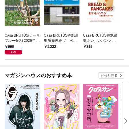
Casa BRUTUS(カーサ
Casa BRUTUS特別編
Casa BRUTUS特別編
ブルータス) 2026年 9
集 安藤忠雄 ザ・ベス
集 おいしいパン とき
月号 [もっと学べる！
ト
どきパンケーキ
999
1,222
815
動物園と水族館]
新着
マガジンハウスのおすすめ本
もっと見る