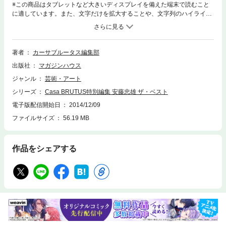
※この商品はタブレットなど大きいディスプレイを備えた端末で読むこと
に適しています。また、文字だけを拡大することや、文字列のハイライ
ト、検索、辞書の参照、引用などの機能が使用できません。TADAO AND
O安藤忠雄 ザ・ベスト 世界で活躍する建築家、安藤忠雄。この現代建築
界の巨匠は、海外で巨大な美術館やオペラハウスを設計する一方で、小さ
な住宅にもこだわり、広範囲な設計活動を続けています。そこには一体ど
著者
カーサブルータス編集部
んな建築哲学があるのでしょうか？ 月刊『カーサ ブルータス』がこれま
出版社
マガジンハウス
で取材してきた記事に最新作品の紹介などを加えて再編集。実際に訪れる
ことのできるANDO建築ガイドと共にその魅力を余すことなく紹介しま
ジャンル
芸術・アート
す。●大阪・芦屋&NY、安藤忠雄の伝説は「住宅」から始まった！●安藤忠
シリーズ
Casa BRUTUS特別編集 安藤忠雄 ザ・ベスト
雄が語る「人間力」インタビュー●安藤忠雄の最新美術館へ。●保存版！A
NDO建築ベストガイド。日本編47件／海外編20件／住宅編9件●外国人は
電子版配信開始日
2014/12/09
なぜANDOが好きなのか？●ANDO建築をめぐる7つのニッポンの旅。●安
ファイルサイズ
56.19 MB
藤忠雄はなぜ木を植えるのか。●English Summary / TADAO ANDO : MAJO
R WORKS ※電子版では、紙の雑誌と内容が一部異なる場合や、掲載され
ないページや特別付録が含まれない場合がございます。※本ムックはカラ
作品をシェアする
ーページを含みます。お使いの端末によっては、一部読みづらい場合がご
ざいます。