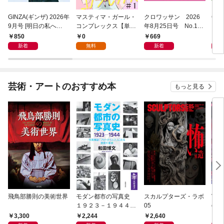
GINZA(ギンザ) 2026年
マスティマ・ガール・
クロワッサン 2026
Cas
9月号 [明日の私へ
コンプレックス【単
年8月25日号 No.117
ブル
の“言葉”]
話】１
1 [大人のAI＆スマホ
月号
850
0
669
9
塾。]
動物
新着
無料
新着
芸術・アートのおすすめ本
もっと見る
飛鳥部勝則の美術世界
モダン都市の写真史
スカルプターズ・ラボ
Viv
１９２３－１９４４
05
orks
――写真雑誌「フォト
3,300
2,244
2,640
3,
タイムス」にみる視覚