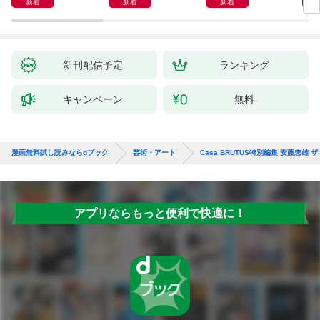
新着
新着
新着
の革命
新刊配信予定
ランキング
キャンペーン
無料
漫画無料試し読みならdブック
芸術・アート
Casa BRUTUS特別編集 安藤忠雄 
アプリならもっと便利で快適に！