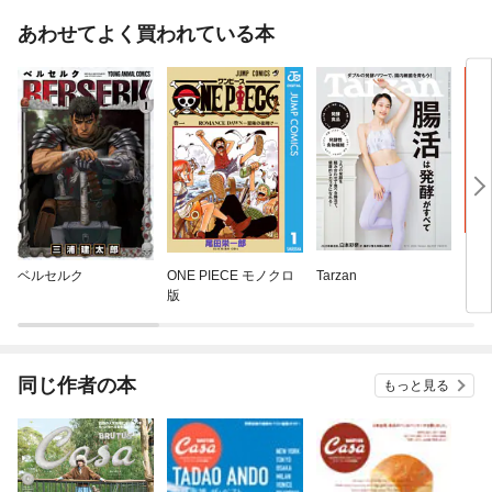
あわせてよく買われている本
ベルセルク
ONE PIECE モノクロ
Tarzan
うち
版
同じ作者の本
もっと見る