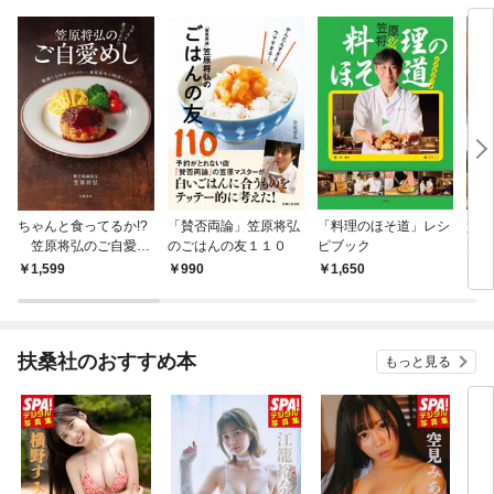
ちゃんと食ってるか!?
「賛否両論」笠原将弘
「料理のほそ道」レシ
賛否
笠原将弘のご自愛め
のごはんの友１１０
ピブック
んの
し 健康になれる（か
1,599
990
1,650
1,
もしれない）春夏秋冬
の問答レシピ
扶桑社のおすすめ本
もっと見る