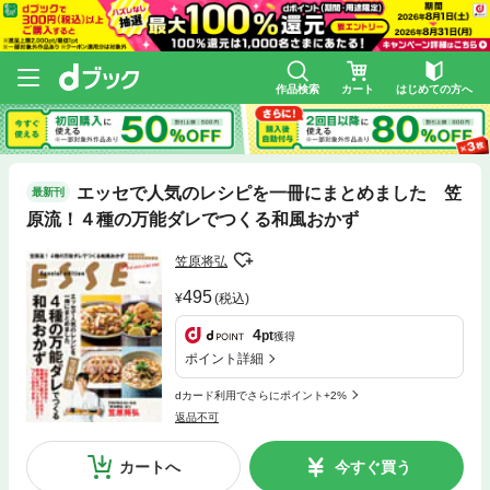
作品検索
カート
はじめての方へ
エッセで人気のレシピを一冊にまとめました 笠
最新刊
原流！４種の万能ダレでつくる和風おかず
笠原将弘
495
(税込)
4
pt
獲得
ポイント詳細
dカード利用でさらにポイント+2%
返品不可
カートへ
今すぐ買う