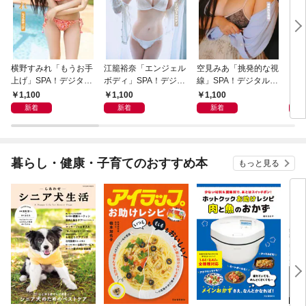
横野すみれ「もうお手
江籠裕奈「エンジェル
空見みあ「挑発的な視
アイ
上げ」SPA！デジタル
ボディ」SPA！デジタ
線」SPA！デジタル写
と“
写真集
ル写真集
真集
自分
1,100
1,100
1,100
1,
の5
新着
新着
新着
暮らし・健康・子育てのおすすめ本
もっと見る