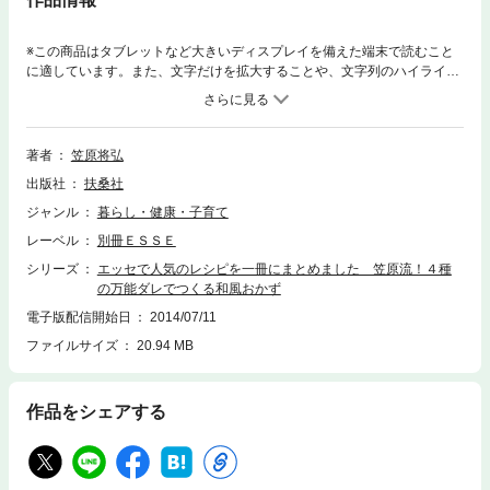
※この商品はタブレットなど大きいディスプレイを備えた端末で読むこと
に適しています。また、文字だけを拡大することや、文字列のハイライ
ト、検索、辞書の参照、引用などの機能が使用できません。いま大人気の
料理人・笠原将弘さんがお店でも常備している４種の“万能ダレ”をご紹
介。つくり方は簡単なのに、メインおかずやサブおかず、ご飯や麺、なん
とおせちまで、失敗知らずでおいしい和食が完成。味が一発で決まり、調
著者
笠原将弘
理時間が短縮できるから毎日のご飯づくりは格段にラクに！ 忙しい毎日、
出版社
扶桑社
機能的な万能ダレがご飯づくりの味方になること間違いなし。献立にも役
立つ、プロ直伝の汁物＆漬物レシピも必見。
ジャンル
暮らし・健康・子育て
レーベル
別冊ＥＳＳＥ
シリーズ
エッセで人気のレシピを一冊にまとめました 笠原流！４種
の万能ダレでつくる和風おかず
電子版配信開始日
2014/07/11
ファイルサイズ
20.94 MB
作品をシェアする