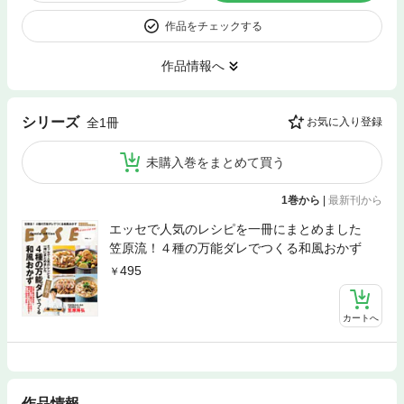
作品をチェックする
作品情報へ
シリーズ
全1冊
お気に入り登録
未購入巻をまとめて買う
1巻から
|
最新刊から
エッセで人気のレシピを一冊にまとめました
笠原流！４種の万能ダレでつくる和風おかず
495
カートへ
作品情報