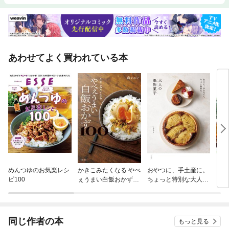
あわせてよく買われている本
めんつゆのお気楽レシ
かきこみたくなる やべ
おやつに、手土産に。
「も
ピ100
ぇうまい白飯おかず10
ちょっと特別な大人の
る、
0
果物菓子
かず
ピ
同じ作者の本
もっと見る