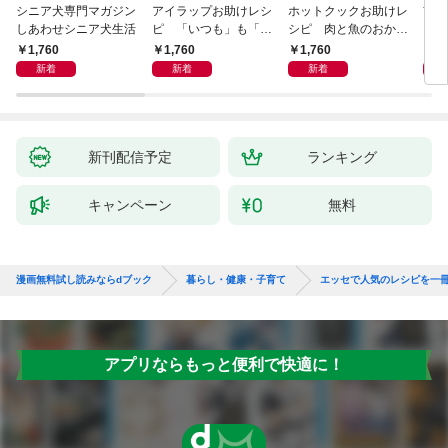
シニア犬専門マガジン
アイラップお助けレシ
ホットクックお助けレ
首
しあわせシニア犬生活
ピ 「いつも」も「も
シピ 肉と魚のおか
ヨガ
しも」もおいしい！
ず 少ない材料＆調味
ラと
1,760
1,760
1,760
1,
料で、あとはスイッチ
リー
新着
新着
新着
ポン！
昇と
新刊配信予定
ランキング
キャンペーン
無料
漫画無料試し読みならdブック
暮らし・健康・子育て
エッセで人気のレシピを一
アプリならもっと便利で快適に！