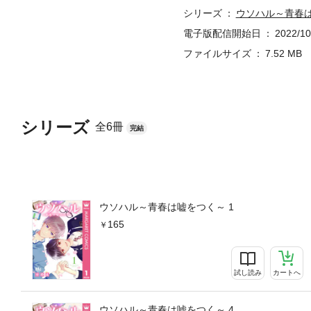
シリーズ
ウソハル～青春
電子版配信開始日
2022/10
ファイルサイズ
7.52 MB
シリーズ
全6冊
完結
ウソハル～青春は嘘をつく～ 1
165
試し読み
カートへ
ウソハル～青春は嘘をつく～ 4