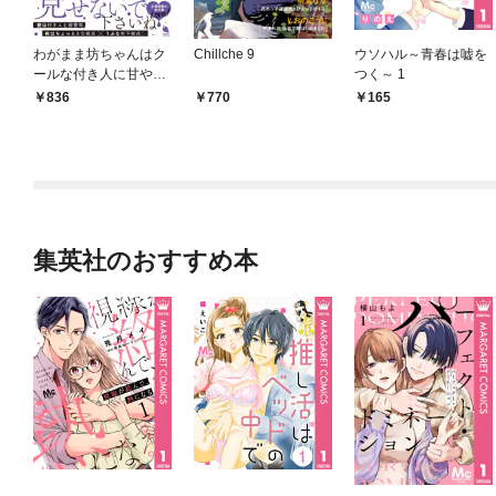
わがまま坊ちゃんはク
Chillche 9
ウソハル～青春は嘘を
ールな付き人に甘やか
つく～ 1
されたい 【特典付き】
836
770
165
集英社のおすすめ本