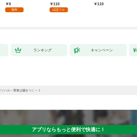
【単話】 1
0
110
110
無料
試読フル
ランキング
キャンペーン
ウソハル～青春は嘘をつく～ 1
アプリならもっと便利で快適に！