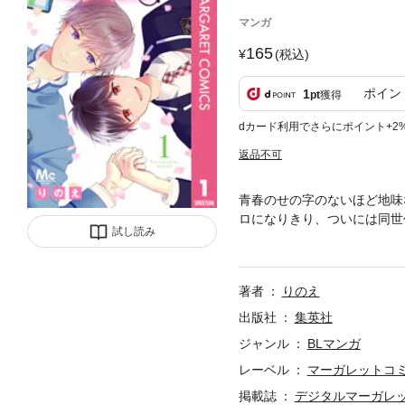
マンガ
165
(税込)
ポイン
1
pt
獲得
dカード利用でさらにポイント+2
返品不可
青春のせの字のないほど地味
ロになりきり、ついには同世
試し読み
たけど、その友達って高校生
著者
りのえ
出版社
集英社
ジャンル
BLマンガ
レーベル
マーガレットコミッ
掲載誌
デジタルマーガレ