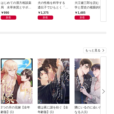
はじめての漢方相談薬
犬の性格を科学する
大江健三郎を読む 文
ヤ
局 水草体質とサボテ
遺伝子でひもとく「最
学と歴史の複眼的視点
N
ン体質
良の友」の進化
から
990
1,375
1,485
新着
新着
新着
もっと見る
2つの月の花嫁【全年
蝶は夜に謎を紡ぐ【全
隣にいるのに会いたく
齢版】(1)
年齢版】(1)
なる人(1)