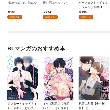
視線が絡んで、熱にな
推し活はベッドの中で
パーフェクト・ドミネ
る 1
1
ーション 分冊版 1
198
244
198
試読フル
試読フル
試読フル
BLマンガのおすすめ本
アフター・ミッドナイ
イケボ配信者は俺狙
初恋の悪魔【全年齢
ト・スキン［ばら売
い！？［ばら売り］
版】(1)