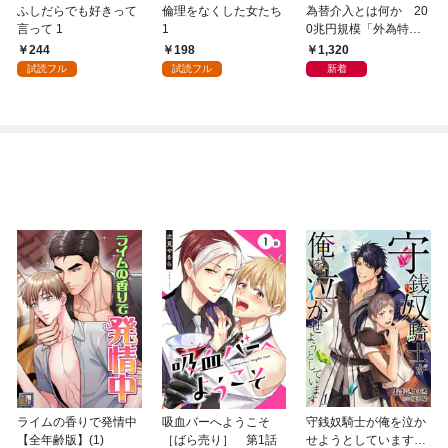
ふしだらでも好きって
倫理をなくした女たち
為替介入とは何か 20
言って 1
1
0兆円規模「外為特
会」が生まれた謎
244
198
1,320
試読フル
試読フル
新着
ライムの香りで発情中
吸血バーへようこそ
守銭奴騎士が俺を泣か
【全年齢版】(1)
［ばら売り］ 第1話
せようとしています