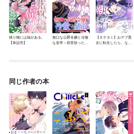
残り物には福がある。
無口な公爵令嬢と冷徹
【タテヨミ】おデブ悪
【単話売】
な皇帝～前世拾った子
女に転生したら、なぜ
供が皇帝になっていま
かラスボス王子様に執
した～ 連載版
着されています
同じ作者の本