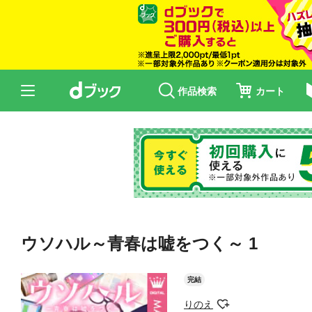
作品検索
カート
ウソハル～青春は嘘をつく～ 1
完結
りのえ