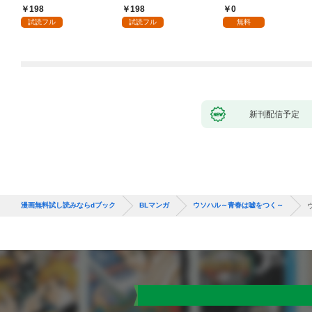
り］ 第1話
第1話
198
198
0
試読フル
試読フル
無料
新刊配信予定
漫画無料試し読みならdブック
BLマンガ
ウソハル～青春は嘘をつく～