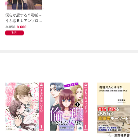
僕らが恋する５秒前～
うぶ恋ＢＬアンソロジ
ー～【電子コミック限
858
600
定特典付き】
割引