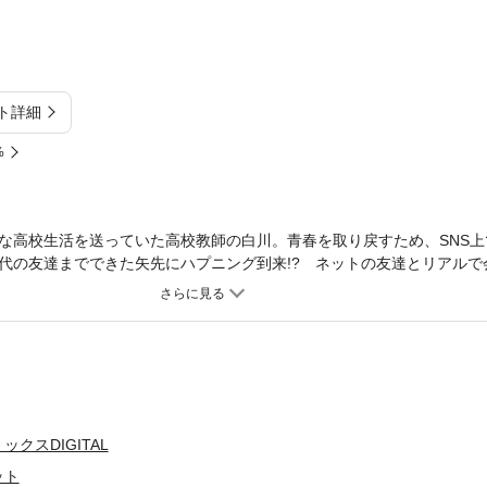
ト詳細
%
な高校生活を送っていた高校教師の白川。青春を取り戻すため、SNS上
代の友達までできた矢先にハプニング到来!? ネットの友達とリアルで
じゃん！ 偽りの出会いの行方は…!?
クスDIGITAL
ット