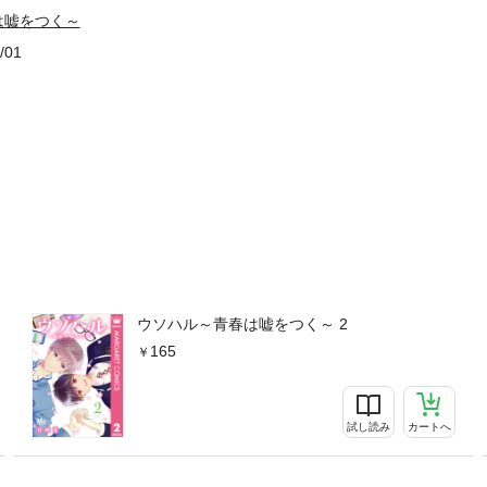
は嘘をつく～
/01
ウソハル～青春は嘘をつく～ 2
165
試し読み
カートへ