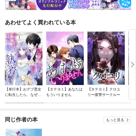
あわせてよく買われている本
【単行本】おデブ悪女
【タテヨミ】あなたは
【タテヨミ】クロユ
バッ
に転生したら、なぜか
もういりません
リ〜復讐サークル〜
ロイ
ラスボス王子様に執着
今世
されています
りが
てく
OMI
同じ作者の本
もっと見る