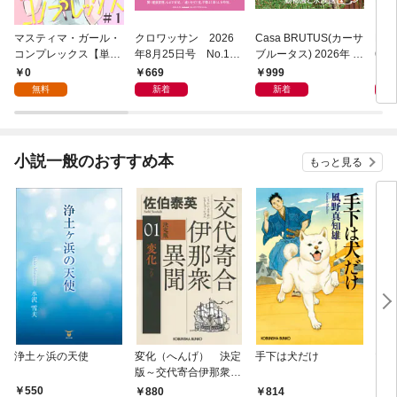
マスティマ・ガール・
クロワッサン 2026
Casa BRUTUS(カーサ
POP
コンプレックス【単
年8月25日号 No.117
ブルータス) 2026年 9
6年
話】１
1 [大人のAI＆スマホ
月号 [もっと学べる！
仕事
0
669
999
8
塾。]
動物園と水族館]
無料
新着
新着
小説一般のおすすめ本
もっと見る
浄土ヶ浜の天使
変化（へんげ） 決定
手下は犬だけ
マリ
版～交代寄合伊那衆異
聞（1）～
550
1,
880
814