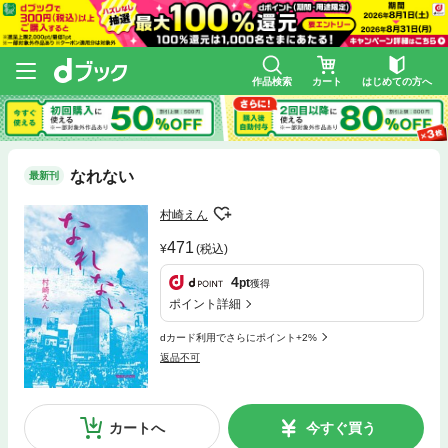
作品検索
カート
はじめての方へ
なれない
最新刊
村崎えん
471
(税込)
4
pt
獲得
ポイント詳細
dカード利用でさらにポイント+2%
返品不可
カートへ
今すぐ買う