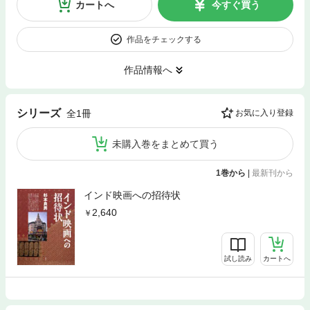
カートへ
今すぐ買う
作品をチェックする
作品情報へ
シリーズ
全1冊
お気に入り登録
未購入巻をまとめて買う
1巻から
|
最新刊から
インド映画への招待状
2,640
試し読み
カートへ