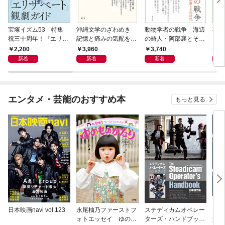
宝塚イズム53 特集
沖縄文学のざわめき
動物学者の戦争 海辺
事例
祝三十周年！『エリザ
記憶と痛みの気配をな
の畸人・阿部襄とその
ス論
ベート』観劇ガイド
ぞる
時代
2,200
3,960
3,740
2,
新着
新着
新着
エンタメ・芸能のおすすめ本
もっと見る
日本映画navi vol.123
永尾柚乃ファーストフ
ステディカムオペレー
テレ
ォトエッセイ ゆのも
ターズ・ハンドブック
集 