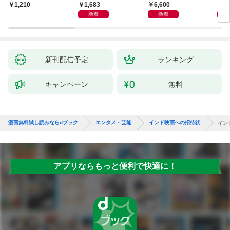
のがたり
日本語版 電子版 第２
ーズ
1,683
6,600
1
1,210
版
ウル
新着
新着
【電
新刊配信予定
ランキング
キャンペーン
無料
漫画無料試し読みならdブック
エンタメ・芸能
インド映画への招待状
イン
アプリならもっと便利で快適に！