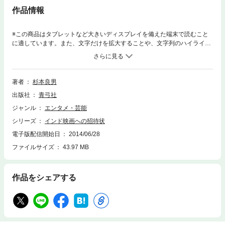
作品情報
※この商品はタブレットなど大きいディスプレイを備えた端末で読むこと
に適しています。また、文字だけを拡大することや、文字列のハイライ
ト、検索、辞書の参照、引用などの機能が使用できません。歌い、踊り、
そしてハッピーエンド。娯楽性・庶民性を徹底的に追求するインド映画の
スタイルはなにから生み出されるのか-。多言語・多文化の伝統と、グロー
バルな政治が交じりあう異種混淆のハイブリット性が映画に与える影響
著者
杉本良男
を、貴重なポスター・写真を多数添えて探るカルチュラル・スタディ。
出版社
青弓社
ジャンル
エンタメ・芸能
シリーズ
インド映画への招待状
電子版配信開始日
2014/06/28
ファイルサイズ
43.97 MB
作品をシェアする