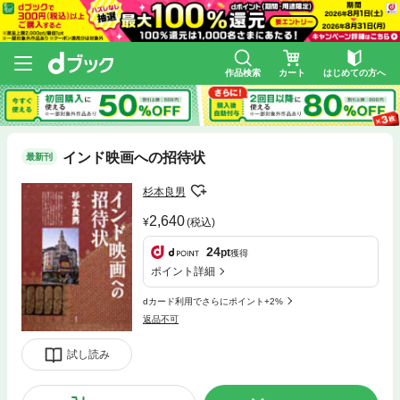
作品検索
カート
はじめての方へ
インド映画への招待状
最新刊
杉本良男
2,640
(税込)
24
pt
獲得
ポイント詳細
dカード利用でさらにポイント+2%
返品不可
試し読み