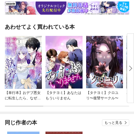
あわせてよく買われている本
【単行本】おデブ悪女
【タテヨミ】あなたは
【タテヨミ】クロユ
バッ
に転生したら、なぜか
もういりません
リ〜復讐サークル〜
ロイ
ラスボス王子様に執着
今世
されています
りが
てく
OMI
同じ作者の本
もっと見る