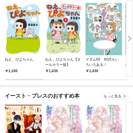
ねえ、ぴよちゃん
ねえ、ぴよちゃん【オ
マダム60 60代もい
なま
ールカラー版】
ろいろある！
ぽち
（分
1,100
1,430
1,430
2
話】
イースト・プレスのおすすめ本
もっと見る