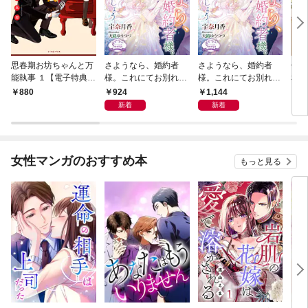
思春期お坊ちゃんと万
さようなら、婚約者
さようなら、婚約者
佐橋
能執事 １【電子特典付
様。これにてお別れい
様。これにてお別れい
和【
き】
たしましょう
たしましょう【電子書
924
1,144
880
9
籍特装版】
新着
新着
女性マンガのおすすめ本
もっと見る