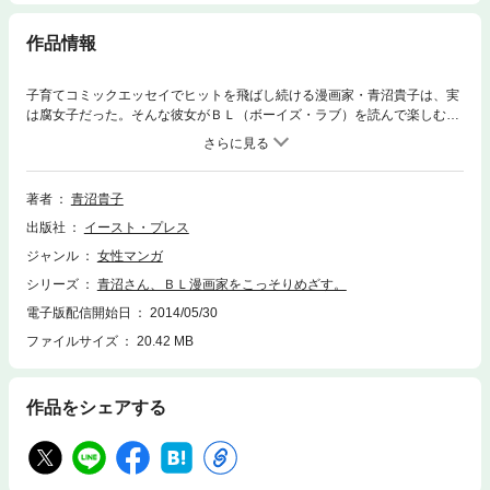
作品情報
子育てコミックエッセイでヒットを飛ばし続ける漫画家・青沼貴子は、実
は腐女子だった。そんな彼女がＢＬ（ボーイズ・ラブ）を読んで楽しむだ
けでなく、家族に隠れて漫画を描き、ペンネームを伏せて出版社へ持ち込
み！その過程のすべてを、ドＳ編集者・Ｍ元との絶妙な掛け合いとともに
描く実録コミックエッセイ。超本気でＢＬ漫画家をめざす青沼さんは、果
たしてデビューできるのか！？ いっぱい笑えて、出版界の内情も垣間見え
著者
青沼貴子
る、エンタテインメントな一冊です！
出版社
イースト・プレス
ジャンル
女性マンガ
シリーズ
青沼さん、ＢＬ漫画家をこっそりめざす。
電子版配信開始日
2014/05/30
ファイルサイズ
20.42 MB
作品をシェアする