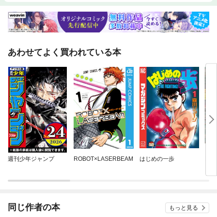
あわせてよく買われている本
週刊少年ジャンプ
ROBOT×LASERBEAM
はじめの一歩
NI
同じ作者の本
もっと見る