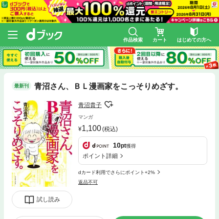
作品検索
カート
はじめての方へ
青沼さん、ＢＬ漫画家をこっそりめざす。
最新刊
青沼貴子
マンガ
1,100
(税込)
10
pt
獲得
ポイント詳細
dカード利用でさらにポイント+2%
返品不可
試し読み