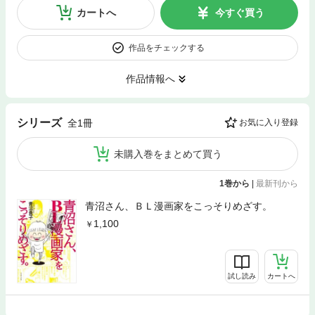
カートへ
今すぐ買う
作品をチェックする
作品情報へ
シリーズ
全1冊
お気に入り登録
未購入巻をまとめて買う
1巻から
|
最新刊から
青沼さん、ＢＬ漫画家をこっそりめざす。
1,100
試し読み
カートへ