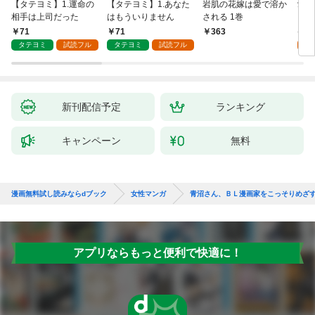
【タテヨミ】1.運命の
【タテヨミ】1.あなた
岩肌の花嫁は愛で溶か
愛し
相手は上司だった
はもういりません
される 1巻
い 
71
71
1
363
タテヨミ
試読フル
タテヨミ
試読フル
試
新刊配信予定
ランキング
キャンペーン
無料
漫画無料試し読みならdブック
女性マンガ
青沼さん、ＢＬ漫画家をこっそりめざ
アプリならもっと便利で快適に！