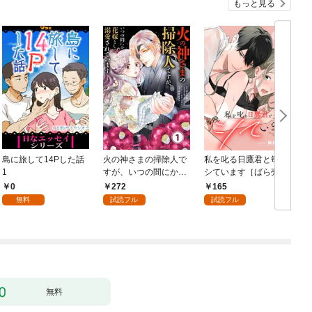
もっと見る
島に旅して14Pした話
火の神さまの掃除人で
私を叱る日鷹君と毎晩
1
すが、いつの間にか花
シています［ばら売
嫁として溺愛されてい
り］ 第1話
0
272
165
ます【単話】（１）
無料
試読フル
試読フル
無料