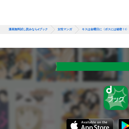
漫画無料試し読みならdブック
女性マンガ
キスは金曜日に〈ボスには秘密！I〉