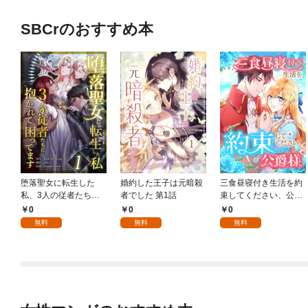
SBCrのおすすめ本
堕落聖女に転生した
婚約した王子は元暗殺
三食昼寝付き生活を約
私、3人の従者たちに
者でした 第1話
束してください、公爵
抱かれて困ってます 第
様 1話
0
0
0
1話
無料
無料
無料