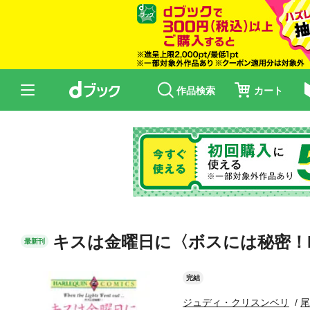
作品検索
カート
キスは金曜日に〈ボスには秘密！
最新刊
完結
ジュディ・クリスンベリ