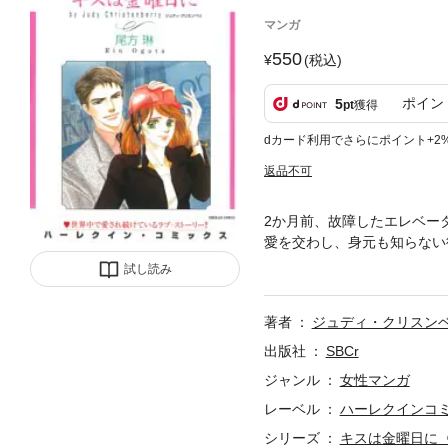
マンガ
550
(税込)
ポイン
5
pt
獲得
dカード利用でさらにポイント+2
返品不可
2か月前、故障したエレベー
愛を交わし、身元も知らない
られていたシャロンの目の前
試し読み
著者
ジュディ・クリスン
出版社
SBCr
ジャンル
女性マンガ
レーベル
ハーレクインコ
シリーズ
キスは金曜日に〈