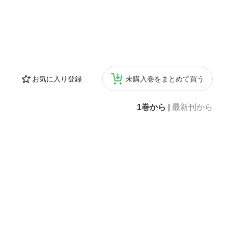
お気に入り登録
未購入巻をまとめて買う
1巻から
|
最新刊から