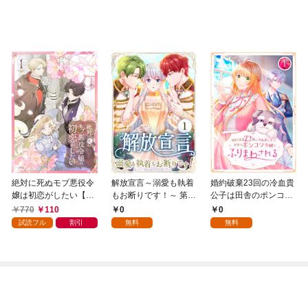
絶対に死ぬモブ悪役令
解放宣言～溺愛も執着
婚約破棄23回の冷血貴
嬢は初恋がしたい【単
もお断りです！～ 第1
公子は田舎のポンコツ
行本版】 1巻
話
令嬢にふりまわされる
770
110
0
0
1話
試読フル
割引
無料
無料