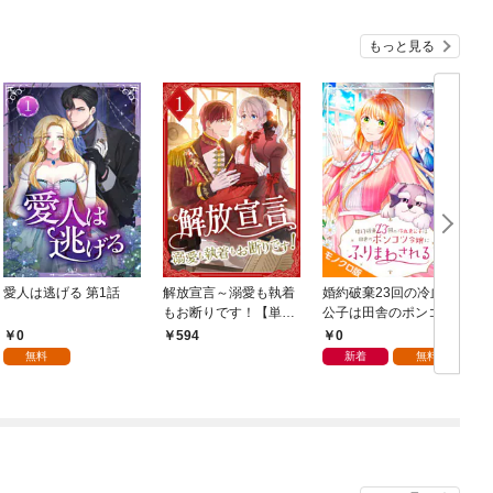
もっと見る
愛人は逃げる 第1話
解放宣言～溺愛も執着
婚約破棄23回の冷血貴
もお断りです！【単行
公子は田舎のポンコツ
本版】 1巻
令嬢にふりまわされる
0
0
594
モノクロ版 第1話
無料
新着
無料