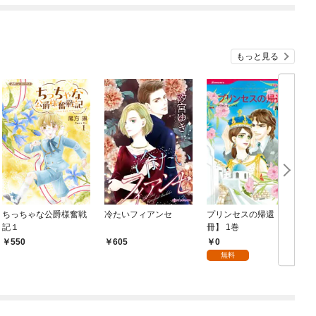
もっと見る
ちっちゃな公爵様奮戦
冷たいフィアンセ
プリンセスの帰還【分
記１
冊】 1巻
1
0
550
605
無料