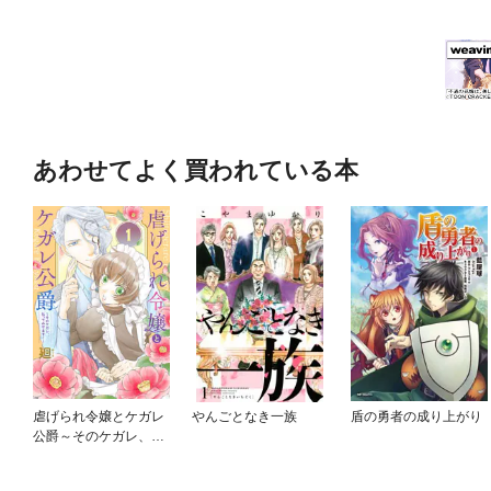
あわせてよく買われている本
虐げられ令嬢とケガレ
やんごとなき一族
盾の勇者の成り上がり
公爵～そのケガレ、払
ってみせます！～