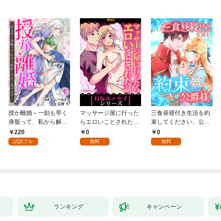
授か離婚～一刻も早く
マッサージ屋に行った
三食昼寝付き生活を約
身籠って、私から解放
らエロいことされた話
束してください、公爵
してさしあげます！1
1
様 1話
220
0
0
試読フル
無料
無料
ランキング
キャンペーン