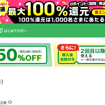
はじめての方へ
I〉
尾方琳