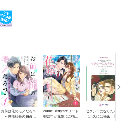
お前は俺のモノだろ？
comic Berry’sエリート
セクシーになりたい！
～俺様社長の独占溺
御曹司が花嫁にご指名
〈ボスには秘密！III〉
愛～【単話】
です