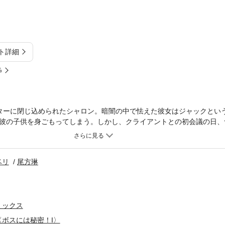
ト詳細
%
ターに閉じ込められたシャロン。暗闇の中で怯えた彼女はジャックとい
彼の子供を身ごもってしまう。しかし、クライアントとの初会議の日、
に現れたのはなんとその男性、ジャックだったのだ！
ベリ
尾方琳
ミックス
ボスには秘密！I〉