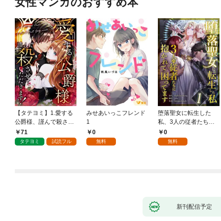
女性マンガのおすすめ本
【タテヨミ】1.愛する
みせあいっこフレンド
堕落聖女に転生した
公爵様、謹んで殺させ
1
私、3人の従者たちに
ていただきます！
抱かれて困ってます 第
71
0
0
1話
タテヨミ
試読フル
無料
無料
新刊配信予定