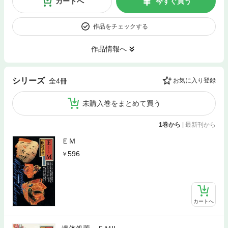
カートへ
今すぐ買う
作品をチェックする
作品情報へ
シリーズ
全4冊
お気に入り登録
未購入巻をまとめて買う
1巻から
|
最新刊から
ＥＭ
596
カートへ