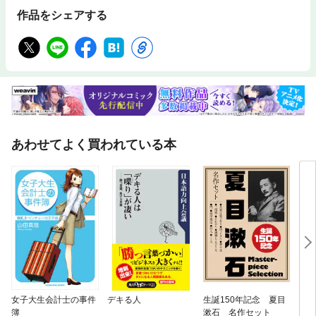
作品をシェアする
あわせてよく買われている本
女子大生会計士の事件
デキる人
生誕150年記念 夏目
口に
簿
漱石 名作セット
い話