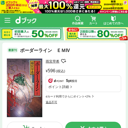
作品検索
カート
はじめての方へ
ボーダーライン ＥＭIV
最新刊
雨宮早希
596
(税込)
5
pt
獲得
ポイント詳細
dカード利用でさらにポイント+2%
返品不可