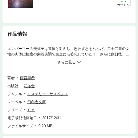
カートへ
作品情報
エンバーマーの美弥子は遺体と対面し、思わず息を呑んだ。二十二歳の女
性の肉体は極度の栄養失調で完全に老婆化していた！ さらに数日後、美
弥子の許に運ばれた遺体の主は五十代の男性でミイラ化しており、サウナ
のボイラーの隙間に挟まった状態で発見されたという。次々に現れる連続
変死体を繋ぐものは何か？黙々と遺体処置を続ける美弥子は「ナガイ」と
名乗る正体不明のストーカー男につきまとわれ、ついに監禁されてしま
著者
雨宮早希
う……。大好評EMシリーズ第四弾。
出版社
幻冬舎
ジャンル
ミステリー・サスペンス
レーベル
幻冬舎文庫
シリーズ
ＥＭ
電子版配信開始日
2017/12/31
ファイルサイズ
0.29 MB