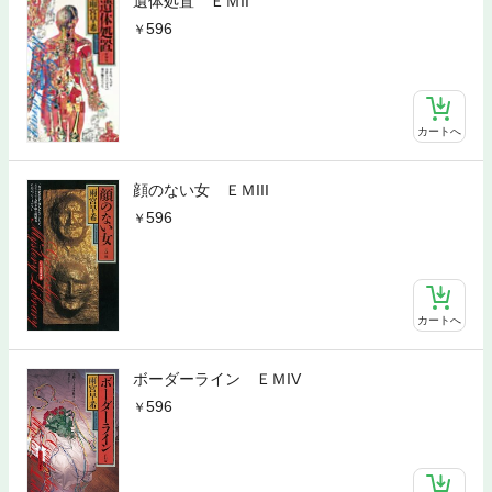
遺体処置 ＥＭII
596
カートへ
顔のない女 ＥＭIII
596
カートへ
ボーダーライン ＥＭIV
596