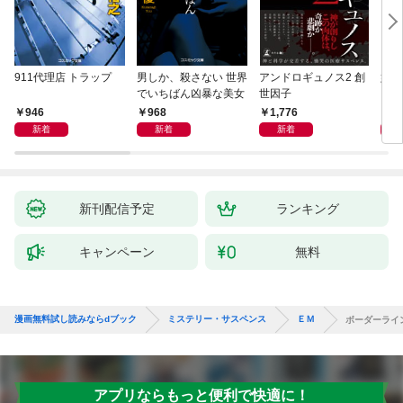
911代理店 トラップ
男しか、殺さない 世界
アンドロギュノス2 創
姐御
でいちばん凶暴な美女
世因子
946
968
1,776
1,
新着
新着
新着
新刊配信予定
ランキング
キャンペーン
無料
漫画無料試し読みならdブック
ミステリー・サスペンス
ＥＭ
ボーダーライ
アプリならもっと便利で快適に！