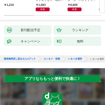
のがたり
日本語版 電子版 第２
ーズ
1,683
6,600
1
1,210
版
ウル
新着
新着
【電
新刊配信予定
ランキング
キャンペーン
無料
漫画無料試し読みならdブック
エンタメ・芸能
いるべき場所
いるべき場所
アプリならもっと便利で快適に！