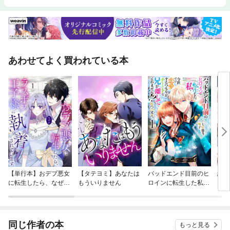
あわせてよく買われている本
【単行本】おデブ悪女
【タテヨミ】あなたは
バッドエンド目前のヒ
結界
に転生したら、なぜか
もういりません
ロインに転生した私、
ラスボス王子様に執着
今世では恋愛するつも
されています
りがチートな兄が離し
てくれません！？@C
OMIC
同じ作者の本
もっと見る