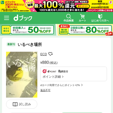
作品検索
カート
はじめての方へ
いるべき場所
最新刊
ECD
880
(税込)
8
pt
獲得
ポイント詳細
dカード利用でさらにポイント+2%
返品不可
試し読み