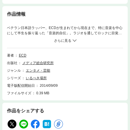
作品情報
ベテラン日本語ラッパー、ECDが生まれてから現在まで、特に音楽を中心
にして半生を振り返った「音楽的自伝」。ラジオを通してロックに目覚
め、パンクと出会い、劇団での活動を経て、ラッパーとなりつつも日本語
ラップシーンにも違和感を感じて新たな地点へと、常に「いるべき場所」
を探す、その時々で目撃してきた様々なシーンを描いた「同時代史」。
著者
ECD
出版社
メディア総合研究所
ジャンル
エンタメ・芸能
シリーズ
いるべき場所
電子版配信開始日
2014/09/09
ファイルサイズ
0.39 MB
作品をシェアする