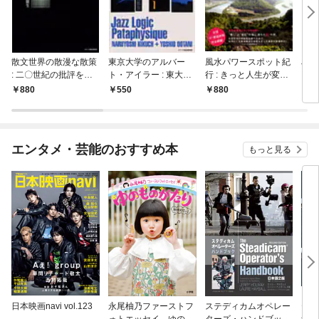
散文世界の散漫な散策
東京大学のアルバー
風水パワースポット紀
JA
: 二〇世紀の批評を読
ト・アイラー : 東大ジ
行 : きっと人生が変わ
む
ャズ講義録・歴史編
る場所60+20
880
550
880
8
エンタメ・芸能のおすすめ本
もっと見る
日本映画navi vol.123
永尾柚乃ファーストフ
ステディカムオペレー
テレ
ォトエッセイ ゆのも
ターズ・ハンドブック
集 