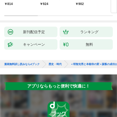
いの戯作手帖
814
924
902
8
新刊配信予定
ランキング
キャンペーン
無料
漫画無料試し読みならdブック
歴史・時代
＜明智光秀と本能寺の変＞謀叛の成功
アプリならもっと便利で快適に！