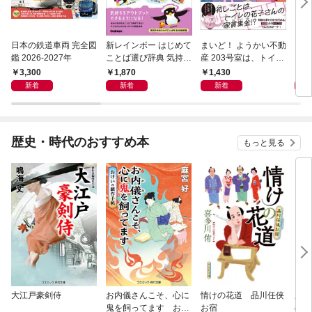
日本の鉄道車両 完全図
新レインボー はじめて
まいど！ ようかい不動
えさ
鑑 2026-2027年
ことば選び辞典 気持ち
産 203号室は、トイレ
のことば
の花子さんの部屋？
3,300
1,870
1,430
1,
新着
新着
新着
歴史・時代のおすすめ本
もっと見る
大江戸豪剣侍
お内儀さんこそ、心に
情けの花道 品川任侠
必殺
鬼を飼ってます おけ
お宿
の弦