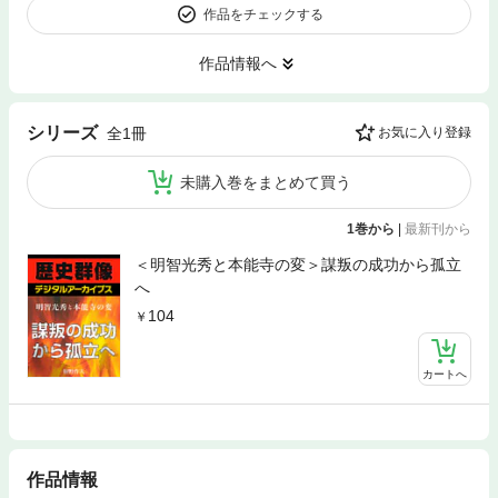
作品をチェックする
作品情報へ
シリーズ
全1冊
お気に入り登録
未購入巻をまとめて買う
1巻から
|
最新刊から
＜明智光秀と本能寺の変＞謀叛の成功から孤立
へ
104
カートへ
作品情報