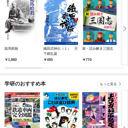
龍馬暗殺
織田武神伝（１） 天
新・読み解き三国志
逆転
下繚乱篇
（１
1,980
495
770
4
学研のおすすめ本
もっと見る