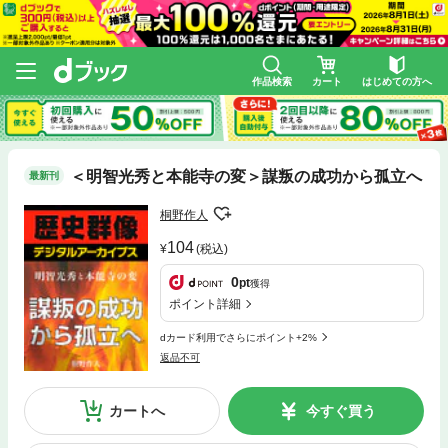
作品検索
カート
はじめての方へ
＜明智光秀と本能寺の変＞謀叛の成功から孤立へ
最新刊
桐野作人
104
(税込)
0
pt
獲得
ポイント詳細
dカード利用でさらにポイント+2%
返品不可
カートへ
今すぐ買う