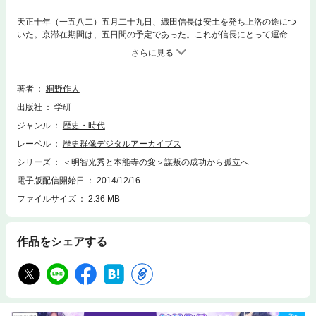
天正十年（一五八二）五月二十九日、織田信長は安土を発ち上洛の途につ
いた。京滞在期間は、五日間の予定であった。これが信長にとって運命の
五日間となる。六月二日早暁、本能寺炎上。明智光秀の謀叛は成功した。
光秀を中心にみる本能寺の変の前後事情。
著者
桐野作人
出版社
学研
ジャンル
歴史・時代
レーベル
歴史群像デジタルアーカイブス
シリーズ
＜明智光秀と本能寺の変＞謀叛の成功から孤立へ
電子版配信開始日
2014/12/16
ファイルサイズ
2.36 MB
作品をシェアする