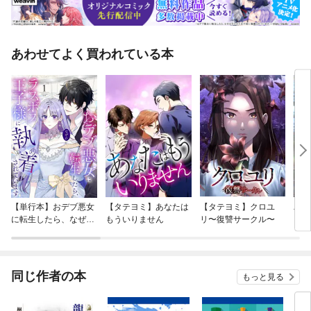
あわせてよく買われている本
【単行本】おデブ悪女
【タテヨミ】あなたは
【タテヨミ】クロユ
バッ
に転生したら、なぜか
もういりません
リ〜復讐サークル〜
ロイ
ラスボス王子様に執着
今世
されています
りが
てく
OMI
同じ作者の本
もっと見る