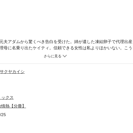
元夫アダムから驚くべき告白を受けた。姉が遺した凍結卵子で代理出産
理母に名乗り出たケイティ。信頼できる女性は私よりほかいない。こう
ダムに独占されてしまうかもしれない。この裕福で美しい義兄は、姉を
…。ケイティの決断は最良に思えた。彼女が義兄の魅力に屈し、過ちの
サクヤカイシ
ミックス
の情熱【分冊】
/25