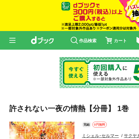
作品検索
カート
許されない一夜の情熱【分冊】 1巻
完結
0円無料
ミシェル･セルマー
サクヤ