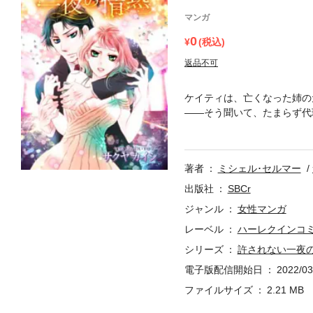
マンガ
0
(税込)
返品不可
ケイティは、亡くなった姉の
——そう聞いて、たまらず代
れば、生まれてくる子供をア
家族からひき離したのだから
うまでは…。
著者
ミシェル･セルマー
出版社
SBCr
ジャンル
女性マンガ
レーベル
ハーレクインコ
シリーズ
許されない一夜
電子版配信開始日
2022/03
ファイルサイズ
2.21 MB