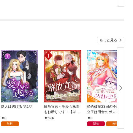
した！？
んびり冒険します～
【コミックス単行本
版】【電子限定特典
付】１巻
もっと見る
愛人は逃げる 第1話
解放宣言～溺愛も執着
婚約破棄23回の冷血貴
もお断りです！【単行
公子は田舎のポンコツ
本版】 1巻
令嬢にふりまわされる
0
0
594
モノクロ版 第1話
無料
新着
無料