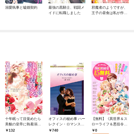
溺愛執事と嘘婚契約
最強の黒騎士、戦闘メ
邪魔者のようですが、
イドに転職しました
王子の昼食は私が作る
ようです 【連載版】
十年眠って目覚めたら
オフィスの秘め事 ハー
【無料】《異世界＆ス
美貌の皇帝に執着溺愛
レクイン・ロマンス～
ローライフ＆悪役令
されて皇后になってま
伝説の名作選～【ハー
嬢》が大集合！！ Mao
0
132
740