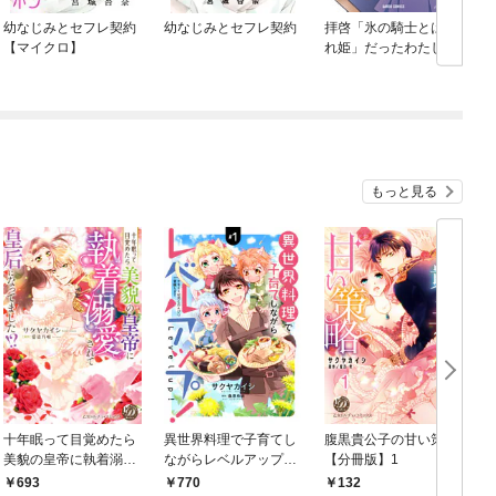
幼なじみとセフレ契約
幼なじみとセフレ契約
拝啓「氷の騎士とはず
【マイクロ】
れ姫」だったわたした
ちへ
もっと見る
十年眠って目覚めたら
異世界料理で子育てし
腹黒貴公子の甘い策略
美貌の皇帝に執着溺愛
ながらレベルアップ！
【分冊版】1
されて皇后になってま
～ケモミミ幼児との
693
770
132