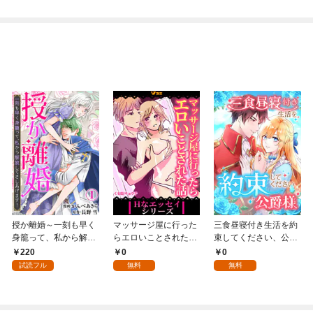
授か離婚～一刻も早く
マッサージ屋に行った
三食昼寝付き生活を約
身籠って、私から解放
らエロいことされた話
束してください、公爵
してさしあげます！1
1
様 1話
220
0
0
試読フル
無料
無料