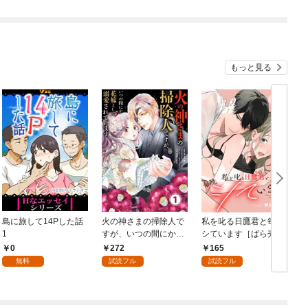
もっと見る
島に旅して14Pした話
火の神さまの掃除人で
私を叱る日鷹君と毎晩
1
すが、いつの間にか花
シています［ばら売
嫁として溺愛されてい
り］ 第1話
0
272
165
ます【単話】（１）
無料
試読フル
試読フル