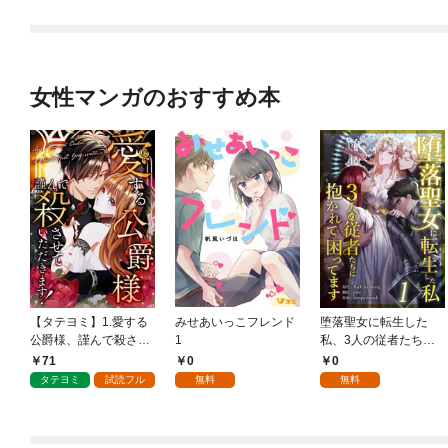
女性マンガのおすすめ本
【タテヨミ】1.愛する
みせあいっこフレンド
堕落聖女に転生した
公爵様、謹んで殺させ
1
私、3人の従者たちに
ていただきます！
抱かれて困ってます 第
71
0
0
1話
タテヨミ
試読フル
無料
無料