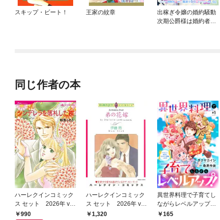
スキップ・ビート！
王家の紋章
出稼ぎ令嬢の婚約騒動
次期公爵様は婚約者に
愛されたくて必死で
す。 連載版
同じ作者の本
ハーレクインコミック
ハーレクインコミック
異世界料理で子育てし
ス セット 2026年 vo
ス セット 2026年 vo
ながらレベルアップ！
l.948
l.864
～ケモミミ幼児との
990
1,320
165