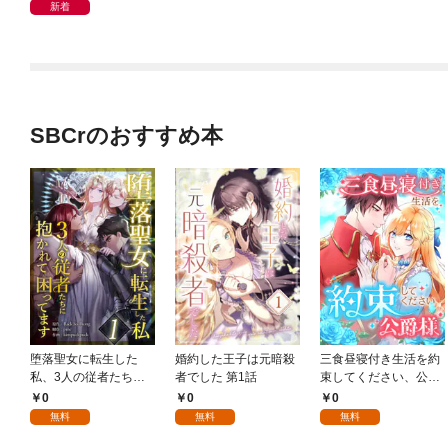
んびり冒険します【単
新着
話版】 ＃１
SBCrのおすすめ本
堕落聖女に転生した
婚約した王子は元暗殺
三食昼寝付き生活を約
私、3人の従者たちに
者でした 第1話
束してください、公爵
抱かれて困ってます 第
様 1話
0
0
0
1話
無料
無料
無料