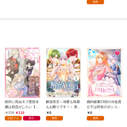
した！？【分冊版】1
レクイン・ロマンス
mao作品試し読み冊子
無料
版】
Vol.1
絶対に死ぬモブ悪役令
解放宣言～溺愛も執着
婚約破棄23回の冷血貴
嬢は初恋がしたい【単
もお断りです！～ 第1
公子は田舎のポンコツ
行本版】 1巻
話
令嬢にふりまわされる
770
110
0
0
1話
試読フル
割引
無料
無料