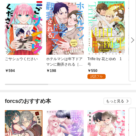
ごサシュウください
ホテルマンは年下ドア
Trifle by 花とゆめ 1
君だ
マンに翻弄される［1
号
［1
話売り］
550
594
198
1
試読フル
forcsのおすすめ本
もっと見る