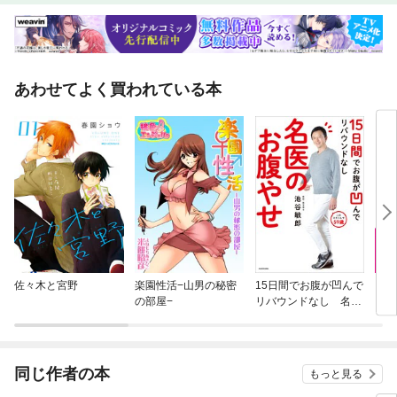
あわせてよく買われている本
佐々木と宮野
楽園性活−山男の秘密
15日間でお腹が凹んで
１日
の部屋−
リバウンドなし 名医
も細
のお腹やせ
ワッ
同じ作者の本
もっと見る