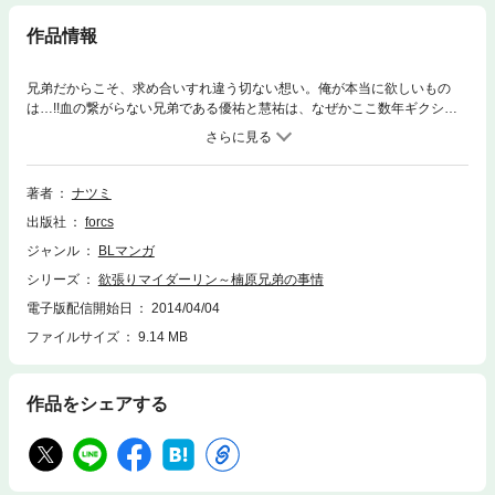
作品情報
兄弟だからこそ、求め合いすれ違う切ない想い。俺が本当に欲しいもの
は…!!血の繋がらない兄弟である優祐と慧祐は、なぜかここ数年ギクシャ
クした関係にあった。慧祐のため自分は消えた方がいい―…そう考えた優
祐は黙って家を出ようと考えるが、慧祐に気付かれてしまう。口論にな
り、逆上した慧祐は隠していた想いを抑えることができず―…!!!
著者
ナツミ
出版社
forcs
ジャンル
BLマンガ
シリーズ
欲張りマイダーリン～楠原兄弟の事情
電子版配信開始日
2014/04/04
ファイルサイズ
9.14 MB
作品をシェアする