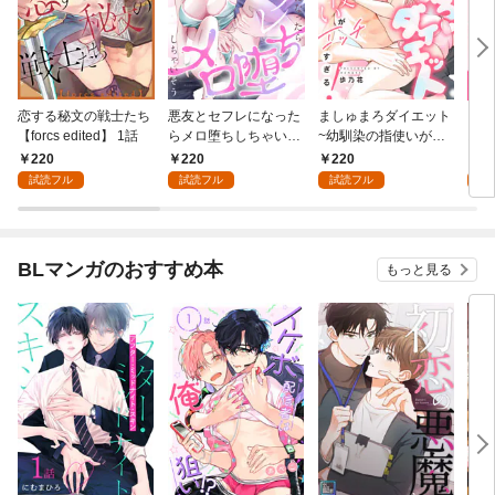
恋する秘文の戦士たち
悪友とセフレになった
ましゅまろダイエット
【恋
【forcs edited】 1話
らメロ堕ちしちゃいそ
~幼馴染の指使いがエ
おっ
う(1)
ッチすぎる！~(1)
ょ？(
220
220
220
2
試読フル
試読フル
試読フル
試
BLマンガのおすすめ本
もっと見る