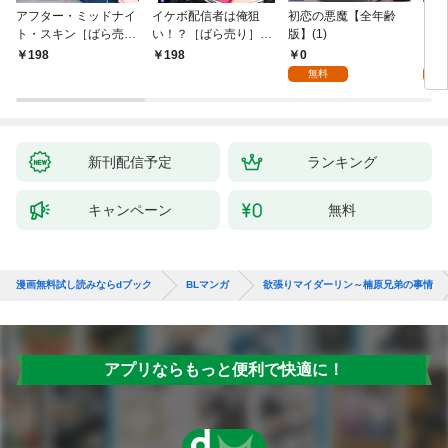
アフター・ミッドナイ
イケボ配信者は俺狙
初恋の悪魔【全年齢
ライ
ト・スキン［ばら売
い！？［ばら売り］
版】(1)
【全
り］ 第1話
第1話
0
0
198
198
無料
新刊配信予定
ランキング
キャンペーン
無料
漫画無料試し読みならdブック
BLマンガ
欲張りマイダーリン～楠原兄弟の事情
アプリならもっと便利で快適に！