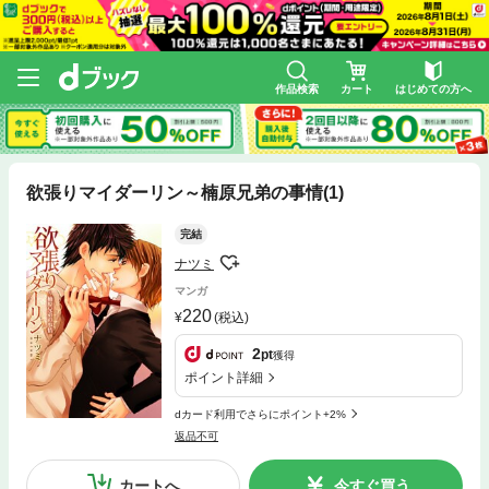
作品検索
カート
はじめての方へ
欲張りマイダーリン～楠原兄弟の事情(1)
完結
ナツミ
マンガ
220
(税込)
2
pt
獲得
ポイント詳細
dカード利用でさらにポイント+2%
返品不可
カートへ
今すぐ買う