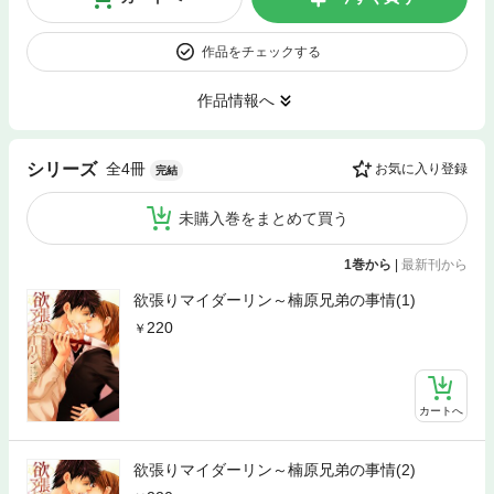
作品をチェックする
作品情報へ
全4冊
シリーズ
お気に入り登録
完結
未購入巻をまとめて買う
1巻から
|
最新刊から
欲張りマイダーリン～楠原兄弟の事情(1)
220
カートへ
欲張りマイダーリン～楠原兄弟の事情(2)