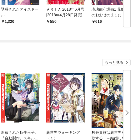
誘惑されたアイスドー
ＡＲＩＡ 2018年6月号
瑠璃龍守護録1 花嫁様
ル
[2018年4月28日発売]
のおおせのままに！？
1,320
550
616
もっと見る
追放された転生王子、
異世界ウォーキング
独身貴族は異世界を謳
『自動製作』スキルで
（１）
歌する ～結婚しない