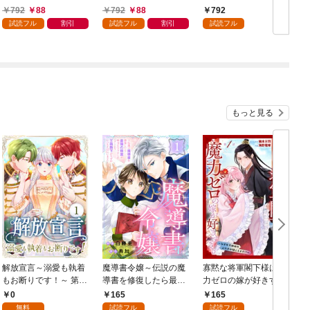
領地を爆速で開拓し最
男の優雅なおひとりさ
792
88
792
88
792
強の村を作ってしまう
まライフ～（１）
試読フル
割引
試読フル
割引
試読フル
～最強クラフトスキル
で始める、楽々領地開
拓スローライフ～
（１）
もっと見る
解放宣言～溺愛も執着
魔導書令嬢～伝説の魔
寡黙な将軍閣下様は魔
もお断りです！～ 第1
導書を修復したら最強
力ゼロの嫁が好きすぎ
話
の精霊が味方になりま
る～なぜか旦那様の心
0
165
165
した（クールな王弟殿
の声が聞こえます！？
無料
試読フル
試読フル