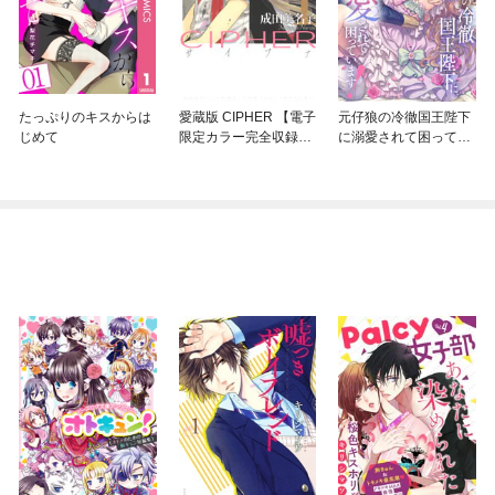
たっぷりのキスからは
愛蔵版 CIPHER 【電子
元仔狼の冷徹国王陛下
じめて
限定カラー完全収録
に溺愛されて困ってい
版】
ます！（分冊版）