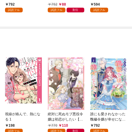
術を極めます（１）
792
792
88
594
試読フル
試読フル
割引
試読フル
視線が絡んで、熱にな
絶対に死ぬモブ悪役令
誰にも愛されなかった
る 1
嬢は初恋がしたい【単
醜穢令嬢が幸せになる
行本版】 1巻
まで 1
198
770
110
792
試読フル
試読フル
割引
試読フル