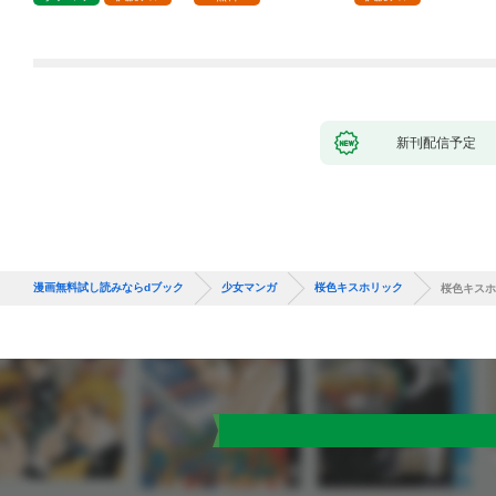
ます～［ばら売り］
第1話
新刊配信予定
漫画無料試し読みならdブック
少女マンガ
桜色キスホリック
桜色キスホ