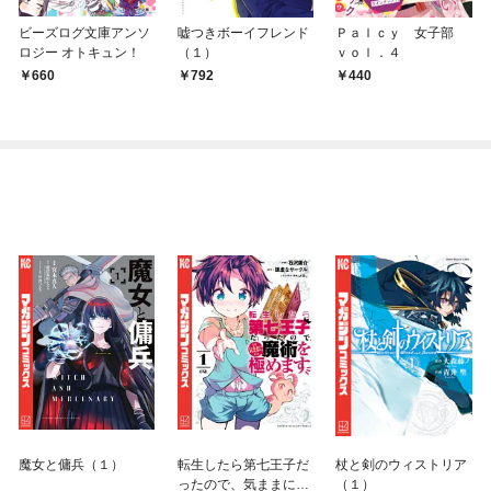
ビーズログ文庫アンソ
嘘つきボーイフレンド
Ｐａｌｃｙ 女子部
ロジー オトキュン！
（１）
ｖｏｌ．４
660
792
440
魔女と傭兵（１）
転生したら第七王子だ
杖と剣のウィストリア
ったので、気ままに魔
（１）