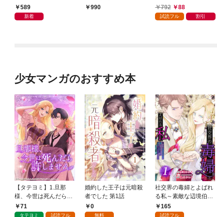
かけたがギフト『無限
589
792
88
990
ガチャ』でレベル９９
新着
試読フル
割引
９９の仲間達を手に入
れて元パーティーメン
バーと世界に復讐＆
『ざまぁ！』します！
（１）
少女マンガのおすすめ本
【タテヨミ】1.旦那
婚約した王子は元暗殺
社交界の毒婦とよばれ
様、今世は死んだら許
者でした 第1話
る私～素敵な辺境伯令
しません
息に腕を折られたの
71
0
165
で、責任とってもらい
タテヨミ
試読フル
無料
試読フル