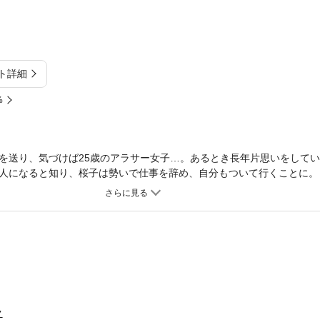
ト詳細
%
を送り、気づけば25歳のアラサー女子…。あるとき長年片思いをして
人になると知り、桜子は勢いで仕事を辞め、自分もついて行くことに。
んな中、桜子は家の前で倒れているイケメンと出会う。「いい匂い…食
…！？アラサー女子×年下猫系男子の超刺激的★ラブコメディ！
ク