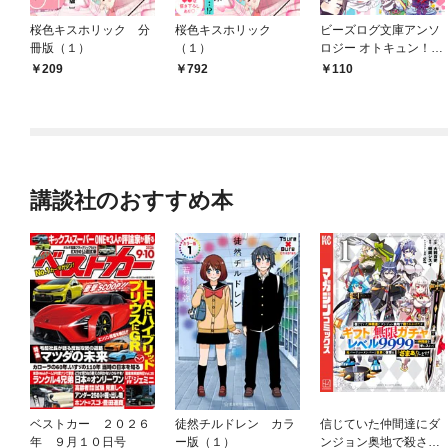
桜色キスホリック 分
桜色キスホリック
ビーズログ文庫アンソ
冊版（１）
（１）
ロジー オトキュン！
～死神姫の再婚編～
209
792
110
講談社のおすすめ本
ベストカー ２０２６
徒然チルドレン カラ
信じていた仲間達にダ
年 ９月１０日号
ー版（１）
ンジョン奥地で殺され