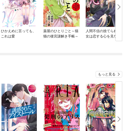
ひかえめに言っても、
薬屋のひとりごと～猫
人間不信の捨てられ聖
これは愛
猫の後宮謎解き手帳～
女は恋する心を見ない
ふり 【連載版】
もっと見る