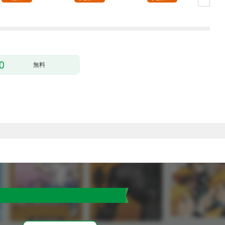
下がなぜかいつもそば
～［1話売り］ story0
にいます）～［ばら売
1
り］ 第1話
無料