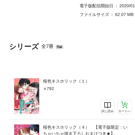
電子版配信開始日
2020/01
ファイルサイズ
62.07 MB
シリーズ
全7冊
完結
桜色キスホリック（１）
792
試し読み
カートへ
桜色キスホリック（４） 【電子版限定：い
ちゃいちゃ描き下ろしおまけつき★】