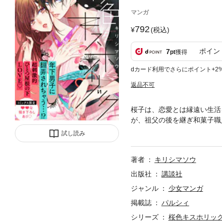
マンガ
792
(税込)
ポイン
7
pt
獲得
dカード利用でさらにポイント+2
返品不可
桜子は、恋愛とは縁遠い生活
が、祖父の後を継ぎ和菓子職
お店の経営はピンチに！ そ
試し読み
て彼は目をさますなりキスを
著者
キリシマソウ
出版社
講談社
ジャンル
少女マンガ
掲載誌
パルシィ
シリーズ
桜色キスホリッ