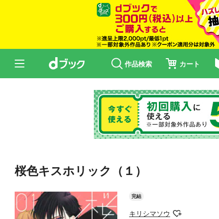
作品検索
カート
桜色キスホリック（１）
完結
キリシマソウ