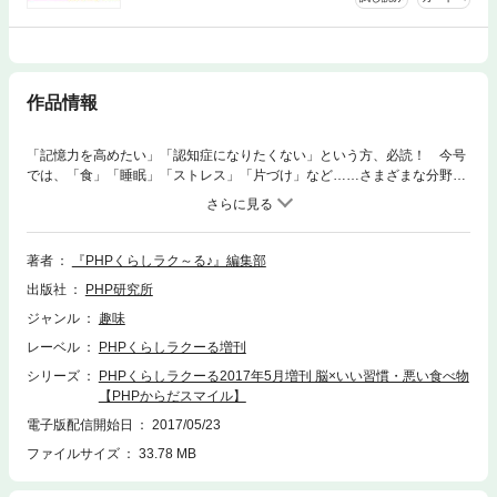
作品情報
「記憶力を高めたい」「認知症になりたくない」という方、必読！ 今号
では、「食」「睡眠」「ストレス」「片づけ」など……さまざまな分野か
ら、あなたの「脳」のリスク、そして喜ばせる方法を徹底解説します！
■目次 私は食事でできている！ 片岡安祐美／脳にいい24時間 茂木健
一郎／脳に悪い食べ物はどっち！？ 溝口徹／「ストレス」と「片づけ」
で集中力を超UP！！ メンタリストDaiGo／脳に1番いい運動 中野ジェ
著者
『PHPくらしラク～る♪』編集部
ームズ修一／ホルモンの力で「美人脳」になる方法 松村圭子／ボケない
出版社
PHP研究所
ための感動する！ 記憶術 篠原菊紀／世界一気持ちいい眠り方 岩田ア
リチカ／「マインドフルネス」って何？ 貝谷久宣／脳の不調は「目」が
ジャンル
趣味
原因だった！ 坪田一男／「ガマン」をやめれば若返る！ 和田秀樹／な
レーベル
PHPくらしラクーる増刊
ぜDr.南雲は、朝からガムを噛むのか？ 南雲吉則／食は「ここ」にお金を
かけろ！ 溝口徹／座りっぱなしで早死にする！？ 坪田一男／薬とサプ
シリーズ
PHPくらしラクーる2017年5月増刊 脳×いい習慣・悪い食べ物
リにお金をかけるな！ 宇多川久美子／DJあおいのドS名言健康術 DJあ
【PHPからだスマイル】
おい／1回1分おしり体操 松尾タカシ／作りおき「健康酢」レシピ 金丸
電子版配信開始日
2017/05/23
絵里加／健康とマネーの黄金法則 午堂登紀雄／美に効く薬膳レシピ 喩
ファイルサイズ
33.78 MB
静／ストレスに効く！ ながらストレッチ 長野茂／薬をやめて◯◯を始
めよう！ 宇多川久美子／“なんとなく不調”相談室 池谷敏郎／目をよく
したい！ 本部千博／失いかけて気づくもの 岸本葉子