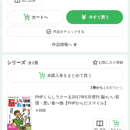
試し読み
カートへ
今すぐ買う
作品をチェックする
作品情報へ
シリーズ
全1冊
お気に入り登録
未購入巻をまとめて買う
1巻から
|
最新刊から
PHPくらしラクーる2017年5月増刊 脳×いい習
慣・悪い食べ物【PHPからだスマイル】
458
試し読み
カートへ