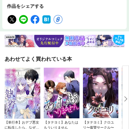
作品をシェアする
あわせてよく買われている本
【単行本】おデブ悪女
【タテヨミ】あなたは
【タテヨミ】クロユ
病弱
に転生したら、なぜか
もういりません
リ〜復讐サークル〜
が、