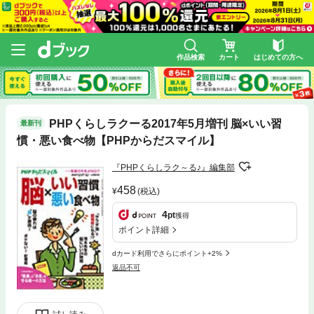
作品検索
カート
はじめての方へ
PHPくらしラクーる2017年5月増刊 脳×いい習
最新刊
慣・悪い食べ物【PHPからだスマイル】
『PHPくらしラク～る♪』編集部
458
(税込)
4
pt
獲得
ポイント詳細
dカード利用でさらにポイント+2%
返品不可