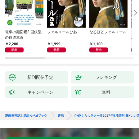
電車の顔図鑑2 国鉄型
フェルメールぴあ
なるほどフェルメール
大人
の鉄道車両
ハン
2,200
1,999
1,100
1,
新着
新着
新着
新刊配信予定
ランキング
キャンペーン
無料
漫画無料試し読みならdブック
趣味
PHPくらしラクーる2017年5月増刊 脳×い