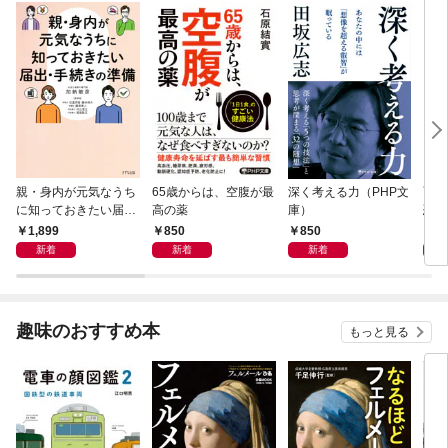
親・身内が元気なうち
65歳からは、空腹が最
深く考える力（PHP文
面白
に知っておきたい届
高の薬
庫）
恐竜
出・手続きの準備（き
1,899
850
850
9
ずな出版）
新着
新着
新着
趣味のおすすめ本
もっと見る