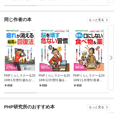
ラスボス王子様に執着
ぎて
されています
たち
ね！
同じ作者の本
もっと見る
PHPくらしラクーる20
PHPくらしラクーる20
PHPくらしラクーる20
PH
19年1月増刊 疲れが消
18年12月増刊 脳を壊
18年11月増刊 医者が
18
える最高の回復法【P
す危ない習慣【PHPか
口にしない食べ物＆薬
い人
458
458
458
4
HPからだスマイル】
らだスマイル】
【PHPからだスマイ
【P
ル】
ル】
PHP研究所のおすすめ本
もっと見る