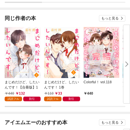
同じ作者の本
もっと見る
まじめだけど、したい
まじめだけど、したい
Colorful！ vol.118
今夜
んです！【合冊版】1
んです！ 1巻
で恋
1
440
132
110
33
440
1
試読フル
割引
試読フル
割引
アイエムエーのおすすめ本
もっと見る