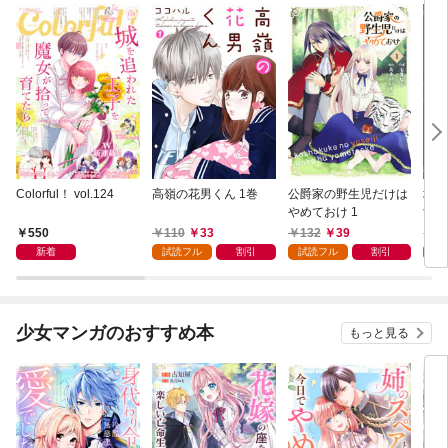
Colorful！ vol.124
高嶺の花男くん 1巻
公爵家の野生児だけは
城を
やめておけ 1
女が
10
550
110
33
132
39
1
って
新着
試読フル
割引
試読フル
割引
試
少女マンガのおすすめ本
もっと見る