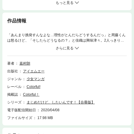
もっと見る
作品情報
「あんまり挑発すんなよな…理性がとんだらどうするんだっ」と周藤くん
は怒るけど、「そしたらどうなるの？」と佳織は興味津々。2人っきりの
部屋で無意識に挑発する佳織に周藤くんは…「周藤くん…もしかして感じ
てるの？」佳織は真っすぐな瞳で周藤くんを見つめる。その時、周藤くん
は…超優等生カップルの恋の行方は？合冊版限定描き下ろしおまけマンガ
付き（「まじめだけど、したいんです！」1話～4話収録されています）
著者
嘉村朗
出版社
アイエムエー
ジャンル
少女マンガ
レーベル
Colorful!
掲載誌
Colorful！
シリーズ
まじめだけど、したいんです！【合冊版】
電子版配信開始日
2020/04/08
ファイルサイズ
17.98 MB