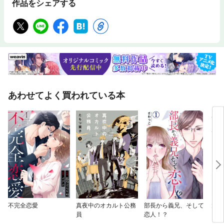
作品をシェアする
あわせてよく買われている本
不完全恋愛
真夜中のオカルト公務
部長から義兄、そして
大正
員
恋人！？