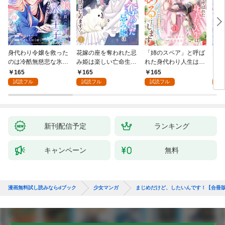
身代わり令嬢を救った
花嫁の座を奪われた忌
「姉のスペア」と呼ば
大好
のは冷酷無慈悲な氷の
み姫は楽しい亡命生活
れた身代わり人生は、
うお
王子の愛でした１
はじめます！１
今日でやめることにし
１
165
165
165
1
ます～辺境で自由を満
試読フル
試読フル
試読フル
試
喫中なので、今さら真
の聖女と言われても知
りません！～１
新刊配信予定
ランキング
キャンペーン
無料
漫画無料試し読みならdブック
少女マンガ
まじめだけど、したいんです！【合冊