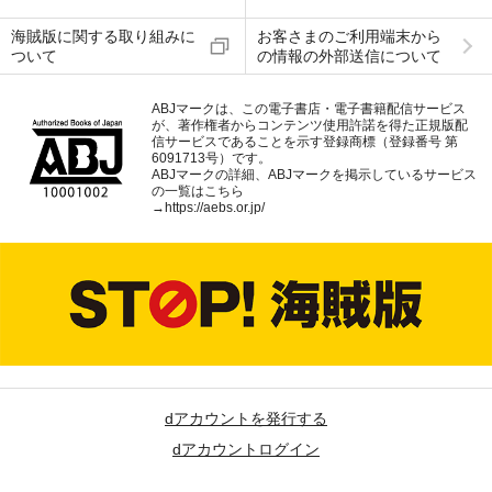
海賊版に関する取り組みに
お客さまのご利用端末から
ついて
の情報の外部送信について
ABJマークは、この電子書店・電子書籍配信サービス
が、著作権者からコンテンツ使用許諾を得た正規版配
信サービスであることを示す登録商標（登録番号 第
6091713号）です。
ABJマークの詳細、ABJマークを掲示しているサービス
の一覧はこちら
→
https://aebs.or.jp/
dアカウントを発行する
dアカウントログイン