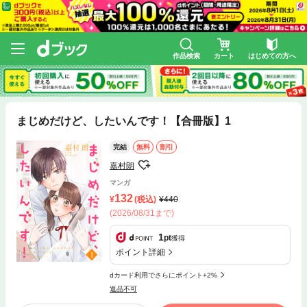
作品検索
カート
はじめての方へ
まじめだけど、したいんです！【合冊版】1
完結
無料
割引
嘉村朗
マンガ
132
(税込)
440
(2026/08/31まで)
1
pt
獲得
ポイント詳細
dカード利用でさらにポイント+2%
返品不可