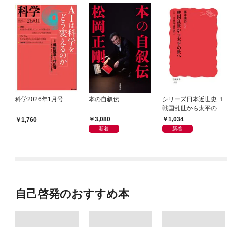
科学2026年1月号
本の自叙伝
シリーズ日本近世史 １
戦国乱世から太平の世
へ
3,080
1,034
1,760
新着
新着
自己啓発のおすすめ本