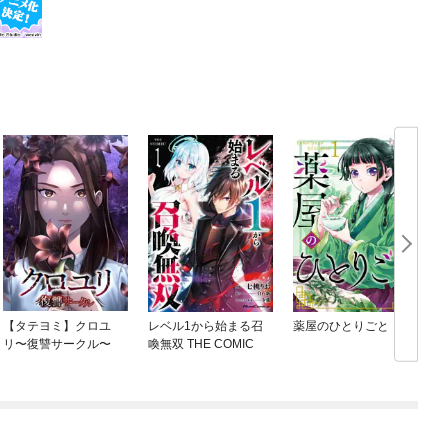
【タテヨミ】クロユ
レベル1から始まる召
薬屋のひとりごと
リ〜復讐サークル〜
喚無双 THE COMIC