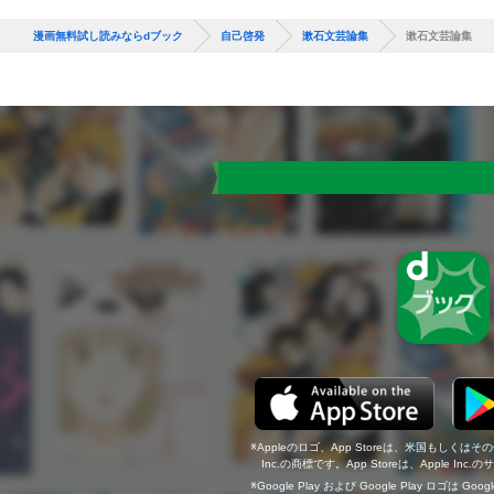
漫画無料試し読みならdブック
自己啓発
漱石文芸論集
漱石文芸論集
Appleのロゴ、App Storeは、米国もしくはそ
Inc.の商標です。App Storeは、Apple In
Google Play および Google Play ロゴは Go