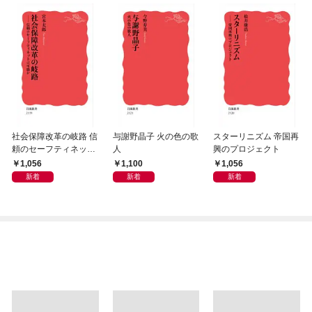
社会保障改革の岐路 信
与謝野晶子 火の色の歌
スターリニズム 帝国再
頼のセーフティネット
人
興のプロジェクト
は可能か
1,056
1,100
1,056
新着
新着
新着