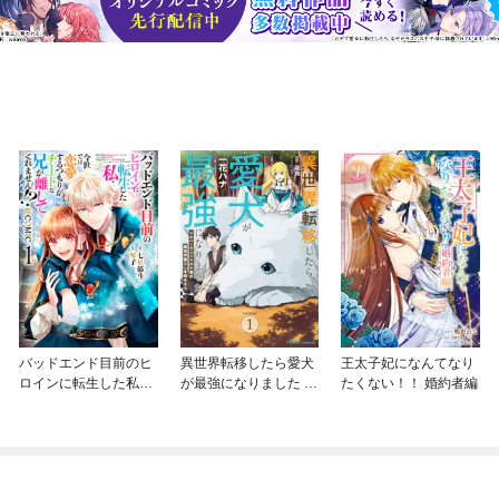
バッドエンド目前のヒ
異世界転移したら愛犬
王太子妃になんてなり
ロインに転生した私、
が最強になりました ～
たくない！！ 婚約者編
今世では恋愛するつも
シルバーフェンリルと
りがチートな兄が離し
俺が異世界暮らしを始
てくれません！？@C
めたら～ THE COMIC
OMIC