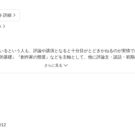
ト詳細
%
いるという人も、評論や講演となると十分目がとどきかねるのが実情で
的基礎』『創作家の態度』などを主軸として、他に評論文・談話・初期
成したもの。ここに尖鋭勁強な理論家としての漱石像がくっきりと浮か
/12