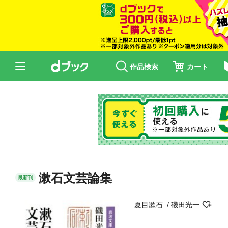
作品検索
カート
漱石文芸論集
最新刊
夏目漱石
磯田光一