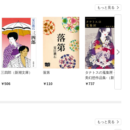
もっと見る
三四郎（新潮文庫）
落第
タナトスの蒐集匣 -耽
美幻想作品集-（新潮文
庫nex）
506
110
737
もっと見る