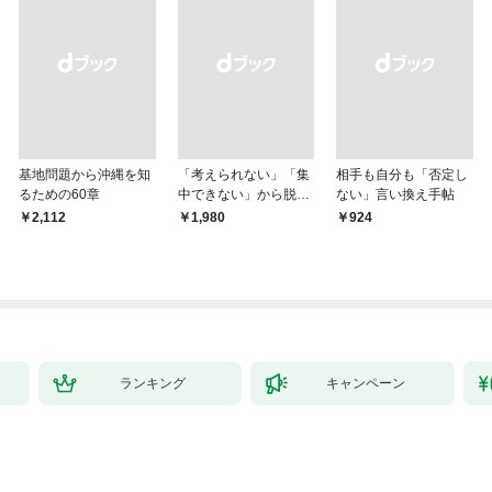
基地問題から沖縄を知
「考えられない」「集
相手も自分も「否定し
るための60章
中できない」から脱
ない」言い換え手帖
却！ AI時代の読む技
￥2,112
￥1,980
￥924
術大全
ランキング
キャンペーン