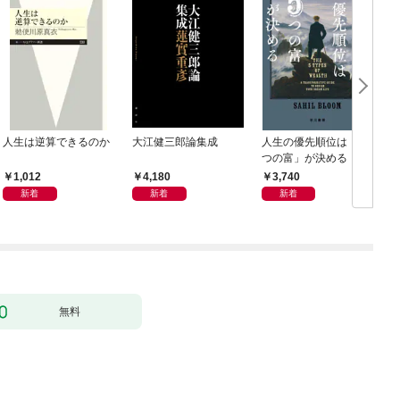
人生は逆算できるのか
大江健三郎論集成
人生の優先順位は「５
つの富」が決める
1,012
4,180
3,740
新着
新着
新着
無料