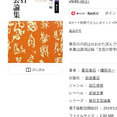
946
(税込)
ポイン
8
pt
獲得
dカード利用でさらにポイント+2
返品不可
漱石の小説はおおかた読んで
本書は講演記録『文芸の哲学
論にかかわる作品を選んで編
試し読み
著者
夏目漱石
磯田光一
出版社
岩波書店
ジャンル
自己啓発
レーベル
岩波文庫
シリーズ
漱石文芸論集
電子版配信開始日
2019/12
ファイルサイズ
2.00 MB