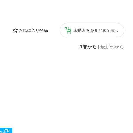
お気に入り登録
未購入巻をまとめて買う
1巻から
|
最新刊から