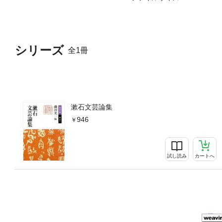
シリーズ
全1冊
漱石文芸論集
946
試し読み
カートへ