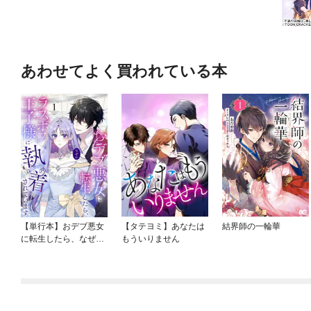
あわせてよく買われている本
【単行本】おデブ悪女
【タテヨミ】あなたは
結界師の一輪華
に転生したら、なぜか
もういりません
ラスボス王子様に執着
されています