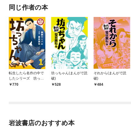
同じ作者の本
転生したら名作の中で
坊っちゃん(まんがで読
それから(まんがで読
したシリーズ 坊っち
破)
破)
ゃん １巻
770
528
484
岩波書店のおすすめ本