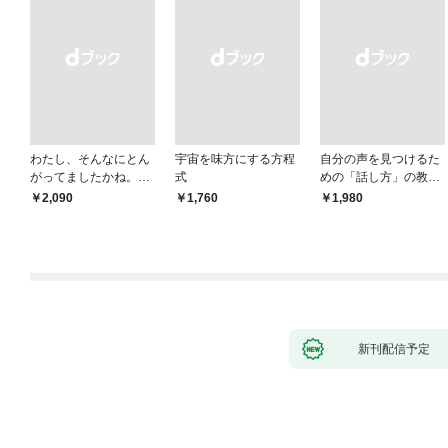
わたし、そんなにとん
宇宙を味方にする方程
自分の声を見つけるた
がってましたかね。
式
めの「話し方」の教
獅子座、Ａ型、丙午は
室 Ｏｒａｃｙ（オラ
￥2,090
￥1,760
￥1,980
めぐる
シー）
新刊配信予定