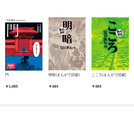
門
明暗(まんがで読破)
こころ(まんがで読破)
1,485
484
484