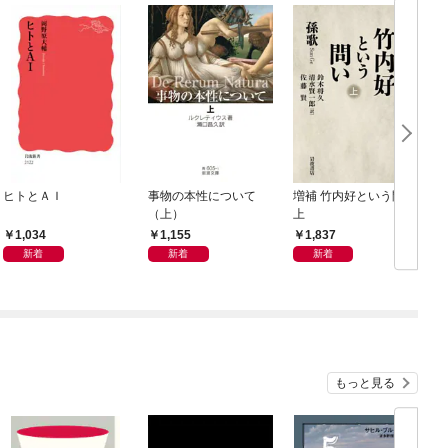
ヒトとＡＩ
事物の本性について
増補 竹内好という問い
（上）
上
1,034
1,155
1,837
新着
新着
新着
もっと見る