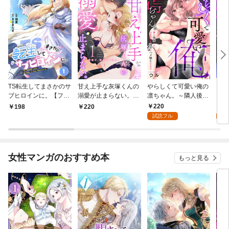
TS転生してまさかのサ
甘え上手な灰塚くんの
やらしくて可愛い俺の
マゾ
ブヒロインに。【フル
溺愛が止まらない。純
凛ちゃん。～隣人後輩
くさ
カラー】(1)
情で、健気で…絶倫！
くんのイキすぎた執着
ッチ
220
2
198
220
(1)
にハメ堕とされる～(1)
まま
試読フル
試
～(1
女性マンガのおすすめ本
もっと見る