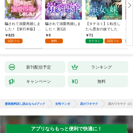
騙されて溺愛再婚しま
騙されて溺愛再婚しま
【タテヨミ】1.転生し
【タ
した！【単行本版】 1
した！ 第1話
たら悪女の妹でした
の私
巻
825
0
71
7
試読フル
無料
タテヨミ
試読フル
タ
新刊配信予定
ランキング
キャンペーン
無料
漫画無料試し読みならdブック
女性マンガ
恋のワキヤク
恋のワキヤク（2
アプリならもっと便利で快適に！