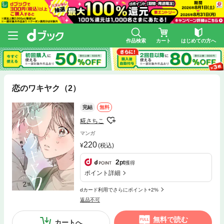
作品検索
カート
はじめての方へ
恋のワキヤク（2）
完結
無料
糀さちこ
マンガ
220
(税込)
2
pt
獲得
ポイント詳細
dカード利用でさらにポイント+2%
返品不可
無料で読む
カートへ