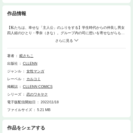
作品情報
【私たちは、幸せな「主人公」のふりをする】学生時代からの仲良し男女
四人組のひとり・季奈（きな）。グループ内の司に想いを寄せながらも、
彼と付き合う親友の瑠衣のこともあって恋心を秘めていた。しかし司と瑠
衣の結婚報告を受け、仕舞ったはずの気持ちが傷み、うまく気持ちが整理
できない自分に嫌気がさす日々。そんななか、司と瑠衣の結婚式を手伝う
ために司の親友・悠太郎と打ち合わせをすることに。そこで話をしている
著者
糀さちこ
うちに、悠太郎から思わぬ提案を受け……？これは、物語のワキで切なく
出版社
CLLENN
芽吹く、嘘から始まるラブストーリー。
ジャンル
女性マンガ
レーベル
カルコミ
掲載誌
CLLENN COMICS
シリーズ
恋のワキヤク
電子版配信開始日
2022/11/18
ファイルサイズ
5.21 MB
作品をシェアする