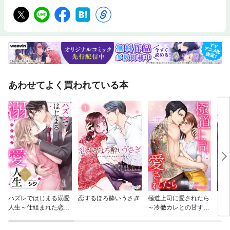
あわせてよく買われている本
ハズレではじまる溺愛
恋するほろ酔いうさぎ
極道上司に愛されたら
【単
人生～仕組まれた恋の
～冷徹カレとの甘すぎ
ど…
相手はハイスぺ社長
る同居～
ます