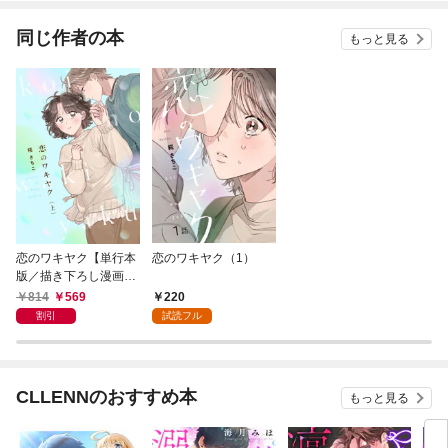
同じ作者の本
もっと見る
恋のワキヤク【単行本
恋のワキヤク（1）
版／描き下ろし漫画付
き】(上)
814
569
220
割引
試読フル
CLLENNのおすすめ本
もっと見る