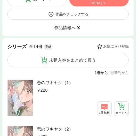
08/18まで
作品をチェックする
作品情報へ
全14冊
シリーズ
お気に入り登録
完結
未購入巻をまとめて買う
1巻から
|
最新刊から
恋のワキヤク（1）
220
1冊無料
カートへ
恋のワキヤク（2）