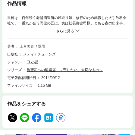
作品情報
里穂は、百年続く老舗酒造所の跡取り娘。修行のため就職した大手飲料会
社で、一番気が合う同僚の匠は、実は社長御曹司様。とある夜の出来事か
ら、彼と密かに結婚することに！その結婚生活も長く続かず、一年後、里
穂は家業を手伝うため離婚届を残し実家に戻る。幸せを犠牲にしても守り
たかったのは伝統の酒。けれど五年後、一大経営危機に陥った。頼れるの
はもう彼だけ！悩んだ末、里穂はとうとう東京へ赴いた。今や副社長とな
著者
上月美青
翠雨
った元夫に会うために……。
出版社
メディアチューンズ
ジャンル
TL小説
シリーズ
御曹司への離婚届 ～守りたい、大切なもの～
電子版配信開始日
2014/09/12
ファイルサイズ
1.15 MB
作品をシェアする