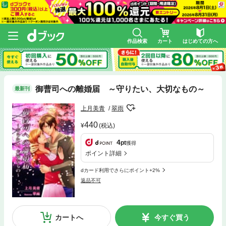
作品検索
カート
はじめての方へ
御曹司への離婚届 ～守りたい、大切なもの～
最新刊
上月美青
翠雨
440
(税込)
4
pt
獲得
ポイント詳細
dカード利用でさらにポイント+2%
返品不可
カートへ
今すぐ買う