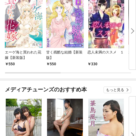
エーゲ海と買われた花
甘く残酷な結婚【新装
恋人未満のススメ １
君
嫁【新装版】
版】
（一
550
550
330
3
メディアチューンズのおすすめ本
もっと見る