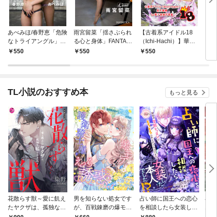
あべみほ/春野恵「危険
雨宮留菜「揺さぶられ
【古着系アイドル18
【古
なトライアングル」FA
る心と身体」FANTAS
（Ichi-Hachi）】華鳥
（Ic
NTASTICAデジタル写
TICAデジタル写真集
風月～紫月華練 1st
こに
550
550
550
5
真集
電子書籍写真集～
子 
集～
TL小説のおすすめ本
もっと見る
花散らす獣～愛に飢え
男を知らない処女です
占い師に国王への恋心
小説
たヤクザは、孤独な私
が、百戦錬磨の爆モテ
を相談したら女装した
ムW
をかき乱す～
護衛騎士様をえっちに
本人でした！？ 秘密