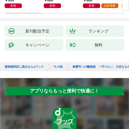
990
660
880
6
誘惑してみます！
の官能レッスンでとろ
新着
新着
新着
試読増量
試
とろに手なずけられて
ます
新刊配信予定
ランキング
キャンペーン
無料
漫画無料試し読みならdブック
TL小説
御曹司への離婚届 ～守りたい、大切なも
アプリならもっと便利で快適に！