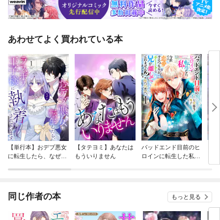
あわせてよく買われている本
【単行本】おデブ悪女
【タテヨミ】あなたは
バッドエンド目前のヒ
【タ
に転生したら、なぜか
もういりません
ロインに転生した私、
リ〜
ラスボス王子様に執着
今世では恋愛するつも
されています
りがチートな兄が離し
てくれません！？@C
OMIC
同じ作者の本
もっと見る