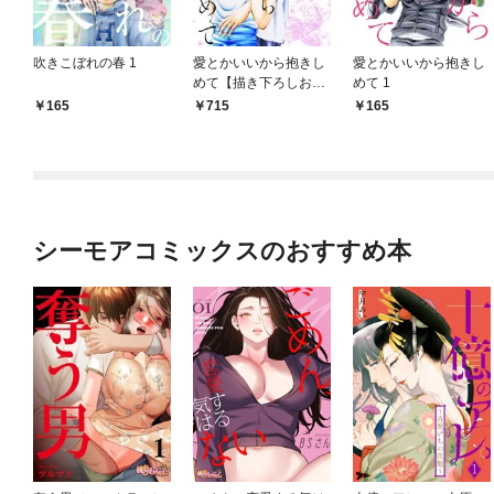
吹きこぼれの春 1
愛とかいいから抱きし
愛とかいいから抱きし
めて【描き下ろしおま
めて 1
け付き特装版】 1
165
715
165
シーモアコミックスのおすすめ本