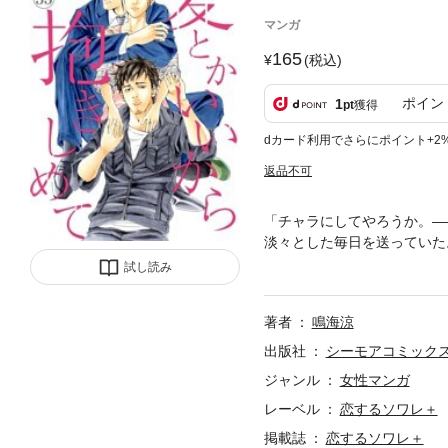
マンガ
165
(税込)
ポイン
1
pt
獲得
dカード利用でさらにポイント+2
返品不可
「チャラにしてやろうか。―
淡々とした毎日を送っていた
なんてない…。どうせ自分は
試し読み
故を起こしてしまう。対応に
て…！？ 流されるままに身
著者
鳴海涼
気な年下の理事長・巧がやっ
＋】
出版社
シーモアコミック
ジャンル
女性マンガ
レーベル
恋するソワレ＋
掲載誌
恋するソワレ＋