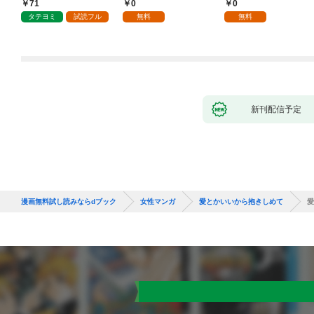
ていただきます！
抱かれて困ってます 第
71
0
0
1話
タテヨミ
試読フル
無料
無料
新刊配信予定
漫画無料試し読みならdブック
女性マンガ
愛とかいいから抱きしめて
愛