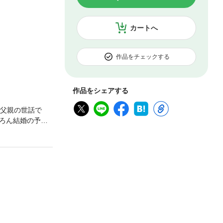
カートへ
作品をチェックする
作品をシェアする
い父親の世話で
ろん結婚の予定
意で車の接触事
てやる”と言われ
ゆり子の元に生意
。【恋するソワレ