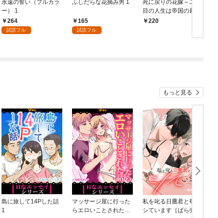
永遠の誓い（フルカラ
ふしだらな花摘み男 1
死に戻りの花嫁～二度
転
ー） 1
目の人生は帝国の最強
退魔師に溺愛される～
264
165
220
1
試読フル
試読フル
もっと見る
島に旅して14Pした話
マッサージ屋に行った
私を叱る日鷹君と毎晩
1
らエロいことされた話
シています［ばら売