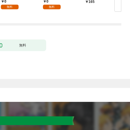
1
り］ 第1話
0
0
165
無料
無料
無料