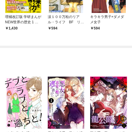
増補改訂版 学研まんが
涙１００万粒のリア
キラキラ男子×ダメダ
NEW世界の歴史 1 先
ル・ライフ BF リア
メ女子
史時代と古代オリエン
ルラブコレクション
1,430
594
594
ト