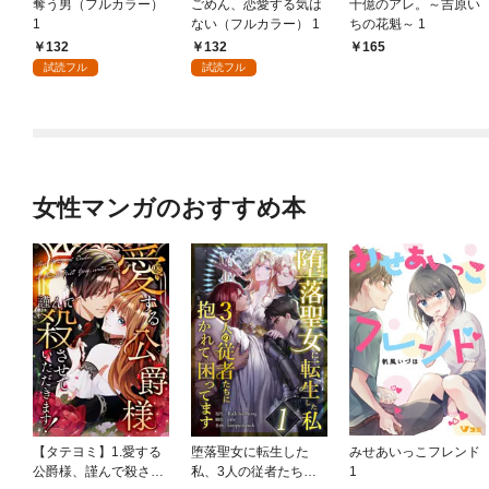
奪う男（フルカラー）
ごめん、恋愛する気は
十億のアレ。～吉原い
1
ない（フルカラー） 1
ちの花魁～ 1
132
132
165
試読フル
試読フル
女性マンガのおすすめ本
【タテヨミ】1.愛する
堕落聖女に転生した
みせあいっこフレンド
公爵様、謹んで殺させ
私、3人の従者たちに
1