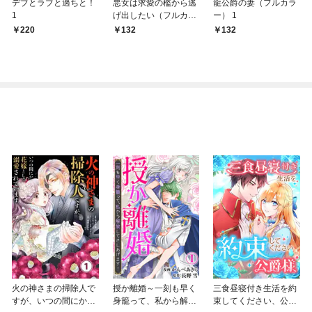
デブとラブと過ちと！
悪女は求愛の檻から逃
龍公爵の妻（フルカラ
1
げ出したい（フルカラ
ー） 1
ー） 1
220
132
132
火の神さまの掃除人で
授か離婚～一刻も早く
三食昼寝付き生活を約
すが、いつの間にか花
身籠って、私から解放
束してください、公爵