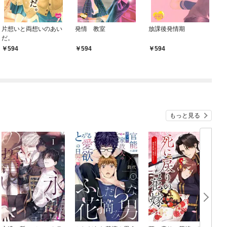
片想いと両想いのあい
発情 教室
放課後発情期
だ。
594
594
594
もっと見る