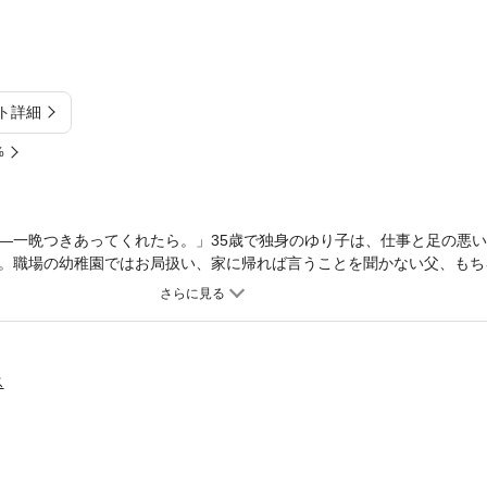
ト詳細
%
―一晩つきあってくれたら。」35歳で独身のゆり子は、仕事と足の悪
。職場の幼稚園ではお局扱い、家に帰れば言うことを聞かない父、もち
この田舎で退屈な人生を全うするだけ――。そう思っていた矢先、不注
困っていると、事故相手の男・壮介から“一回のSEXで無かったことにし
体の関係を持つも、その男はまさかの園児の父親だった！？ 更に、焦る
て来て…？ 恋愛を諦めた欠陥だらけの大人が送る、不器用な三角関係
ス