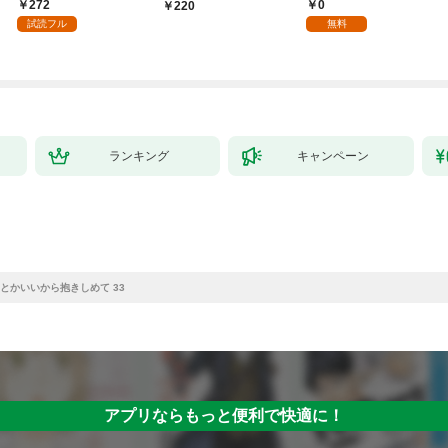
嫁として溺愛されてい
してさしあげます！1
様 1話
272
0
220
ます【単話】（１）
試読フル
無料
ランキング
キャンペーン
とかいいから抱きしめて 33
アプリならもっと便利で快適に！