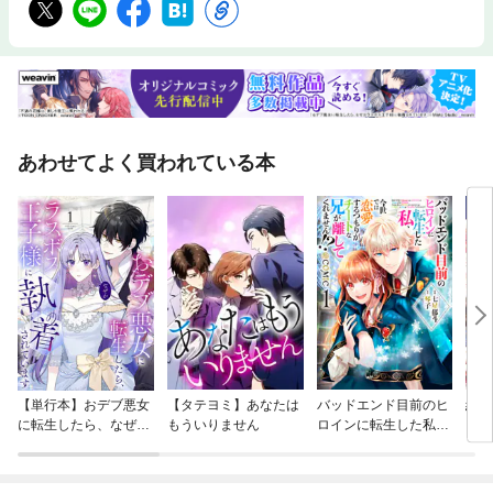
あわせてよく買われている本
【単行本】おデブ悪女
【タテヨミ】あなたは
バッドエンド目前のヒ
結界
に転生したら、なぜか
もういりません
ロインに転生した私、
ラスボス王子様に執着
今世では恋愛するつも
されています
りがチートな兄が離し
てくれません！？@C