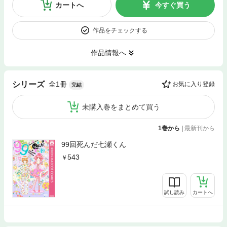
カートへ
今すぐ買う
作品をチェックする
作品情報へ
全1冊
シリーズ
お気に入り登録
完結
未購入巻をまとめて買う
1巻から
|
最新刊から
99回死んだ七瀬くん
543
試し読み
カートへ