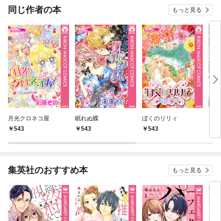
OMIC
同じ作者の本
もっと見る
月光クロネコ屋
眠れぬ蝶
ぼくのリリィ
天国
543
543
543
5
集英社のおすすめ本
もっと見る