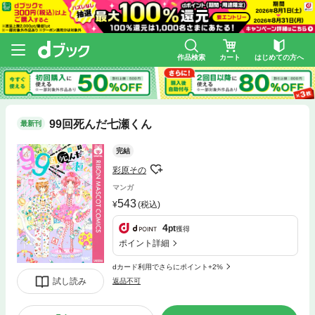
作品検索
カート
はじめての方へ
99回死んだ七瀬くん
最新刊
完結
彩原その
マンガ
543
(税込)
4
pt
獲得
ポイント詳細
dカード利用でさらにポイント+2%
試し読み
返品不可