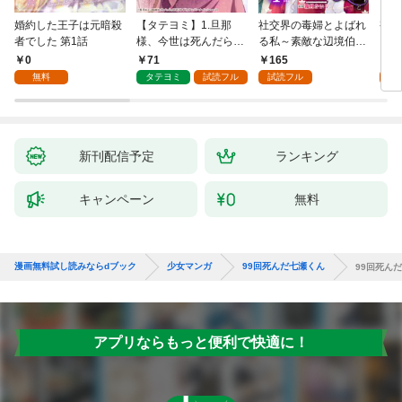
婚約した王子は元暗殺
【タテヨミ】1.旦那
社交界の毒婦とよばれ
視線
者でした 第1話
様、今世は死んだら許
る私～素敵な辺境伯令
る 1
しません
息に腕を折られたの
0
71
165
1
で、責任とってもらい
無料
タテヨミ
試読フル
試読フル
試
ます～［ばら売り］
第1話
新刊配信予定
ランキング
キャンペーン
無料
漫画無料試し読みならdブック
少女マンガ
99回死んだ七瀬くん
99回死ん
アプリならもっと便利で快適に！