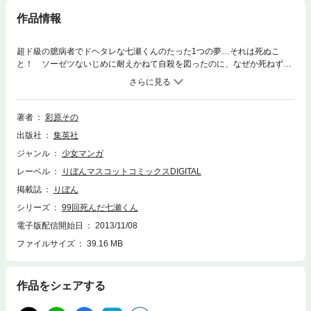
作品情報
超ド級の臆病者でドヘタレな七瀬くんのたった1つの夢…それは死ぬこ
と！ ソーゼツないじめに耐えかねて自殺を図ったのに、なぜか死ねず不
死身体質に…。死にたがりの七瀬くんは危険な現場に首を突っ込んでは失
敗、なりゆきで人を助けてしまう。そんな七瀬くんを不死身のヒーローだ
と勘違いしたクラスメイト、相川まさみのペースに巻き込まれて、なぜか
ヒーロー活動をすることになって…!? 笑えて泣けちゃう（!?）ちょっぴ
著者
彩原その
りダークな不思議ラブコメ。
出版社
集英社
ジャンル
少女マンガ
レーベル
りぼんマスコットコミックスDIGITAL
掲載誌
りぼん
シリーズ
99回死んだ七瀬くん
電子版配信開始日
2013/11/08
ファイルサイズ
39.16 MB
作品をシェアする