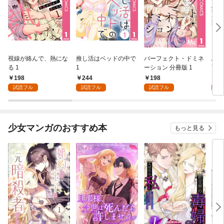
視線が絡んで、熱にな
推し活はベッドの中で
パーフェクト・ドミネ
ふし
る 1
1
ーション 分冊版 1
言っ
198
244
198
2
試読フル
試読フル
試読フル
試
少女マンガのおすすめ本
もっと見る