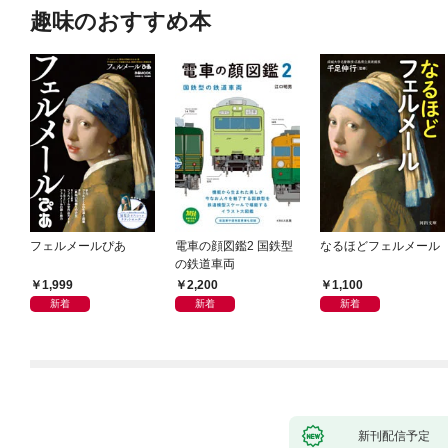
趣味のおすすめ本
フェルメールぴあ
電車の顔図鑑2 国鉄型
なるほどフェルメール
の鉄道車両
1,999
2,200
1,100
新着
新着
新着
新刊配信予定