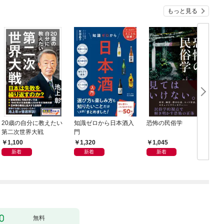
もっと見る
20歳の自分に教えたい
知識ゼロから日本酒入
恐怖の民俗学
週
第二次世界大戦
門
年
1,100
1,320
1,045
新着
新着
新着
無料