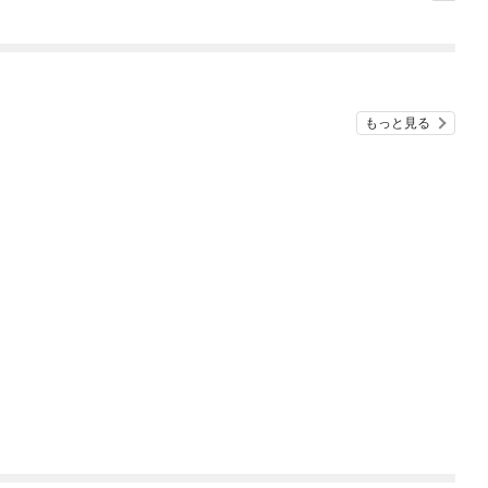
を飼ったら人生変わっ
た
もっと見る