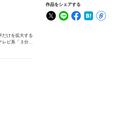
作品をシェアする
字だけを拡大する
テレビ系「３分ク
なります。※下記
ット 日本テレビ
(HTV)/西日本放
テレビ(NIB)/山形
合があります。※定
冊丸ごと夏野菜の
ズッキーニ、さ
ヤの肉詰めなど多
評連載「飛田和緒
」は「アボカドを
ピに合わせた3品