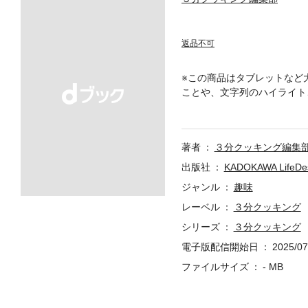
返品不可
※この商品はタブレットなど
ことや、文字列のハイライト
ッキング」に基づいた内容を
以外の地域は放送内容が異な
(NTV)/青森放送(RAB)/秋田
著者
３分クッキング編集
送(RNC)/日本海テレビ(NKT)
放送(YBC)/山口放送(KRY
出版社
KADOKAWA LifeDe
価、ページ表記は紙版のもの
ジャンル
趣味
徹底特集号。巻頭企画「夏野
レーベル
３分クッキング
やいんげんが登場。野菜たっ
彩なレシピをお届け。大ボリ
シリーズ
３分クッキング
さんのひだめしの素」は「ざ
電子版配信開始日
2025/07
お肉代わりに」です。※番組
献立も、テキスト独自企画と
ファイルサイズ
- MB