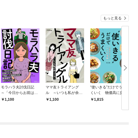
もっと見る
モラハラ夫討伐日記
ママ友トライアング
“使いきる”だけでうま
毎
～「今日からお前は奴
ル ～いつも私が余っ
くいく 物価高に負け
隷だから」で始まった
てる～
ないレシピ事典
1,100
1,100
1,815
結婚生活を、離婚裁判
で終わらせた話～