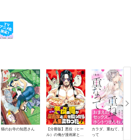
猫のお寺の知恩さん
【分冊版】悪役（ヒー
カラダ、重ねて、重な
ル）の俺が漫画家と犬
って