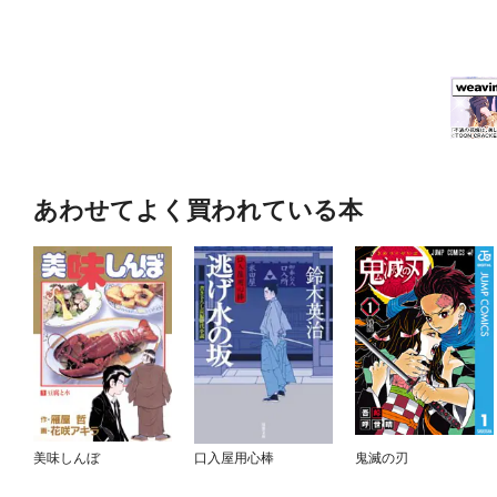
あわせてよく買われている本
美味しんぼ
口入屋用心棒
鬼滅の刃