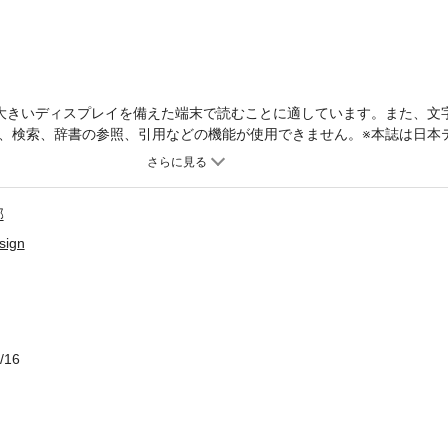
大きいディスプレイを備えた端末で読むことに適しています。また、文
、検索、辞書の参照、引用などの機能が使用できません。※本誌は日本
掲載しています。※【CBCテレビ版】３分クッキングとは一部内容が異
ります。下記の放送地域をご確認の上、ご購入ください。●全国18局ネ
放送(ABS)/北日本放送(KNB)/山梨放送(YBS)/読売テレビ(YTV)/広島テレビ
部
/四国放送(JRT)/高知放送(RKC)/南海放送(RNB)/福岡放送(FBS)/長崎国際
)/鹿児島読売テレビ(KYT)/福井放送(FBC)※放送内容が一部変更となる場
sign
です。一部記事・写真は電子版に掲載しない場合があります。今月は1
菜の絶品おかず」では、きゅうり、なす、トマト、ピーマン、ゴーヤ、
ぷりのおかずを7種の野菜別でご紹介します。きゅうりの春巻き、ゴー
ュームの別冊付録は、こちらも野菜別で「夏の副菜」を88品掲載。好
くざくトマトマリネ」、大庭英子先生の連載「大人の1皿ひとりごはん
/16
テキストでは、放送レシピの大事なポイントをしっかり解説。放送レシ
してご紹介しています。