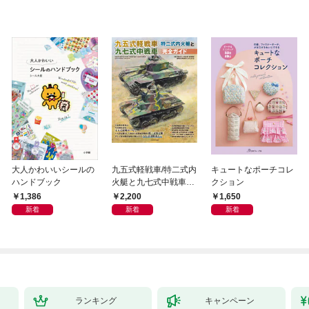
大人かわいいシールの
九五式軽戦車/特二式内
キュートなポーチコレ
ハンドブック
火艇と九七式中戦車完
クション
全ガイド
1,386
2,200
1,650
新着
新着
新着
ランキング
キャンペーン