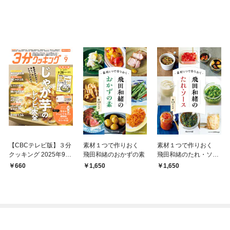
【CBCテレビ版】３分
素材１つで作りおく
素材１つで作りおく
クッキング 2025年9月
飛田和緒のおかずの素
飛田和緒のたれ・ソー
号
ス
660
1,650
1,650